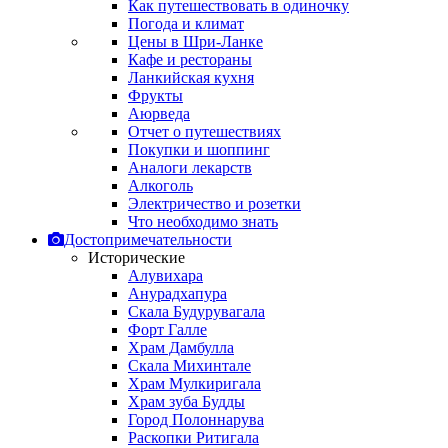
Как путешествовать в одиночку
Погода и климат
Цены в Шри-Ланке
Кафе и рестораны
Ланкийская кухня
Фрукты
Аюрведа
Отчет о путешествиях
Покупки и шоппинг
Аналоги лекарств
Алкоголь
Электричество и розетки
Что необходимо знать
Достопримечательности
Исторические
Алувихара
Анурадхапура
Скала Будурувагала
Форт Галле
Храм Дамбулла
Скала Михинтале
Храм Мулкиригала
Храм зуба Будды
Город Полоннарува
Раскопки Ритигала