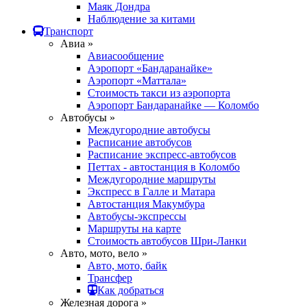
Маяк Дондра
Наблюдение за китами
Транспорт
Авиа »
Авиасообщение
Аэропорт «Бандаранайке»
Аэропорт «Маттала»
Стоимость такси из аэропорта
Аэропорт Бандаранайке — Коломбо
Автобусы »
Междугородние автобусы
Расписание автобусов
Расписание экспресс-автобусов
Петтах - автостанция в Коломбо
Междугородние маршруты
Экспресс в Галле и Матара
Автостанция Макумбура
Автобусы-экспрессы
Маршруты на карте
Стоимость автобусов Шри-Ланки
Авто, мото, вело »
Авто, мото, байк
Трансфер
Как добраться
Железная дорога »