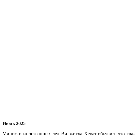
Июль 2025
Министр иностранных дел Виджитха Херат объявил, что граж