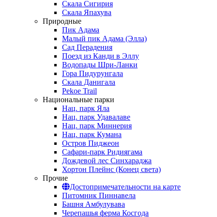
Скала Сигирия
Скала Япахува
Природные
Пик Адама
Малый пик Адама (Элла)
Сад Перадения
Поезд из Канди в Эллу
Водопады Шри-Ланки
Гора Пидурунгала
Скала Данигала
Pekoe Trail
Национальные парки
Нац. парк Яла
Нац. парк Удавалаве
Нац. парк Миннерия
Нац. парк Кумана
Остров Пиджеон
Сафари-парк Ридиягама
Дождевой лес Синхараджа
Хортон Плейнс (Конец света)
Прочие
Достопримечательности на карте
Питомник Пиннавела
Башня Амбулувава
Черепашья ферма Косгода