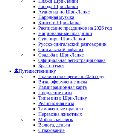
Пляжи Шри-Ланки
Города Шри-Ланки
Аудиогид по Шри-Ланке
Народная музыка
Книги о Шри-Ланке
Расписание праздников на 2026 год
Национальные праздники
Сувениры Шри-Ланки
Русско-сингальский разговорник
Сингальский алфавит
Свадьба в Шри-Ланке
Официальная регистрация брака
Брак и семья
Путешественнику
Правила посещения в 2026 году
Виза, оформление визы
Иммиграционная карта
Продление визы
Типы виз в Шри-Ланку
Религиозная виза
Таможенные правила
Перевозка животных
Мобильная связь
Валюта, деньги
Страхование