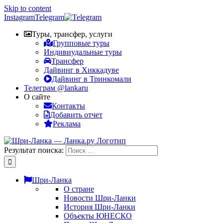
Skip to content
Instagram
Telegram
Туры, трансфер, услуги
Групповые туры
Индивиудальные туры
Трансфер
Дайвинг в Хиккадуве
Дайвинг в Тринкомали
Телеграм @lankaru
О сайте
Контакты
Добавить отчет
Реклама
Результат поиска:
Шри-Ланка
О стране
Новости Шри-Ланки
История Шри-Ланки
Объекты ЮНЕСКО