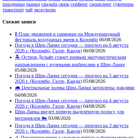
праздники
рынки
свадьба
связь
серфинг
снорклинг
сувениры
транспорт
чай
экскурсии
Свежие записи
🚦 План движения и парковки на Международный
фестиваль воздушных змеев в Коломбо
06/08/2026
Погода в Шри-Ланке сегодня — прогноз на 6 августа
2026 г. (Коломбо, Галле, Канди)
06/08/2026
🏝️ Остров Дельфт станет первым экотуристическим
направлением с нулевыми выбросами в Шри-Ланке
05/08/2026
Погода в Шри-Ланке сегодня — прогноз на 5 августа
2026 г. (Коломбо, Галле, Канди)
05/08/2026
🌧️ Центральные холмы Шри-Ланки затоплены дождями
04/08/2026
Погода в Шри-Ланке сегодня — прогноз на 4 августа
2026 г. (Коломбо, Галле, Канди)
04/08/2026
Шри-Ланка введет первую выделенную полосу для
мотоциклов 🏍️
03/08/2026
Погода в Шри-Ланке сегодня — прогноз на 3 августа
2026 г. (Коломбо, Галле, Канди)
03/08/2026
⚠️ Предупреждение о сильных ветрах и бурном море на