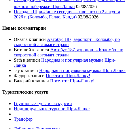
южном побережье Шри-Ланки
02/08/2026
Погода в Шри-Ланке сегодня — прогноз на 2 августа
2026 г. (Коломбо, Галле, Канди)
02/08/2026
Новые комментарии
Oksana
к записи
Автобус 187, аэропорт - Коломбо, по
скоростной автомагистрали
Виталий
к записи
Автобус 187, аэропорт - Коломбо, по
скоростной автомагистрали
Sath
к записи
Народная и популярная музыка Шри-
Ланка
Jay
к записи
Народная и популярная музыка Шри-Ланка
Федор
к записи
Посетите Шри-Ланку!
Валерий
к записи
Посетите Шри-Ланку!
Туристические услуги
Групповые туры и экскурсии
Индивидуальные туры по Шри-Ланке
Трансфер
Дайвинг в Тринкомали