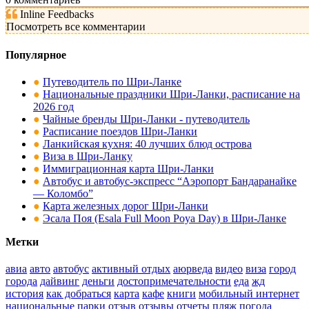
Inline Feedbacks
Посмотреть все комментарии
Популярное
●
Путеводитель по Шри-Ланке
●
Национальные праздники Шри-Ланки, расписание на
2026 год
●
Чайные бренды Шри-Ланки - путеводитель
●
Расписание поездов Шри-Ланки
●
Ланкийская кухня: 40 лучших блюд острова
●
Виза в Шри-Ланку
●
Иммиграционная карта Шри-Ланки
●
Автобус и автобус-экспресс “Аэропорт Бандаранайке
— Коломбо”
●
Карта железных дорог Шри-Ланки
●
Эсала Поя (Esala Full Moon Poya Day) в Шри-Ланке
Метки
авиа
авто
автобус
активный отдых
аюрведа
видео
виза
город
города
дайвинг
деньги
достопримечательности
еда
жд
история
как добраться
карта
кафе
книги
мобильный интернет
национальные парки
отзыв
отзывы
отчеты
пляж
погода