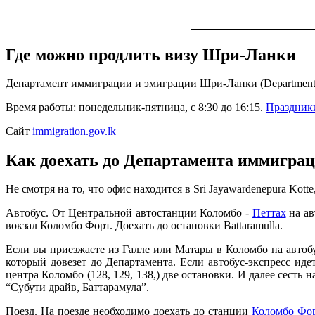
Где можно продлить визу Шри-Ланки
Департамент иммиграции и эмиграции Шри-Ланки (Department of I
Время работы: понедельник-пятница, с 8:30 до 16:15.
Праздник
Сайт
immigration.gov.lk
Как доехать до Департамента иммигра
Не смотря на то, что офис находится в Sri Jayawardenepura Kot
Автобус. От Центральной автостанции Коломбо -
Петтах
на ав
вокзал Коломбо Форт. Доехать до остановки Battaramulla.
Если вы приезжаете из Галле или Матары в Коломбо на автобус
который довезет до Департамента. Если автобус-экспресс иде
центра Коломбо (128, 129, 138,) две остановки. И далее сесть 
“Субути драйв, Баттарамула”.
Поезд. На поезде необходимо доехать до станции
Коломбо Фо