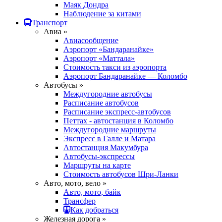
Маяк Дондра
Наблюдение за китами
Транспорт
Авиа »
Авиасообщение
Аэропорт «Бандаранайке»
Аэропорт «Маттала»
Стоимость такси из аэропорта
Аэропорт Бандаранайке — Коломбо
Автобусы »
Междугородние автобусы
Расписание автобусов
Расписание экспресс-автобусов
Петтах - автостанция в Коломбо
Междугородние маршруты
Экспресс в Галле и Матара
Автостанция Макумбура
Автобусы-экспрессы
Маршруты на карте
Стоимость автобусов Шри-Ланки
Авто, мото, вело »
Авто, мото, байк
Трансфер
Как добраться
Железная дорога »