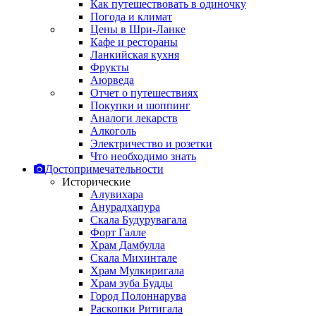
Как путешествовать в одиночку
Погода и климат
Цены в Шри-Ланке
Кафе и рестораны
Ланкийская кухня
Фрукты
Аюрведа
Отчет о путешествиях
Покупки и шоппинг
Аналоги лекарств
Алкоголь
Электричество и розетки
Что необходимо знать
Достопримечательности
Исторические
Алувихара
Анурадхапура
Скала Будурувагала
Форт Галле
Храм Дамбулла
Скала Михинтале
Храм Мулкиригала
Храм зуба Будды
Город Полоннарува
Раскопки Ритигала