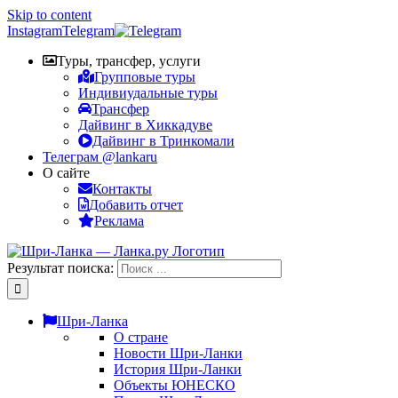
Skip to content
Instagram
Telegram
Туры, трансфер, услуги
Групповые туры
Индивиудальные туры
Трансфер
Дайвинг в Хиккадуве
Дайвинг в Тринкомали
Телеграм @lankaru
О сайте
Контакты
Добавить отчет
Реклама
Результат поиска:
Шри-Ланка
О стране
Новости Шри-Ланки
История Шри-Ланки
Объекты ЮНЕСКО