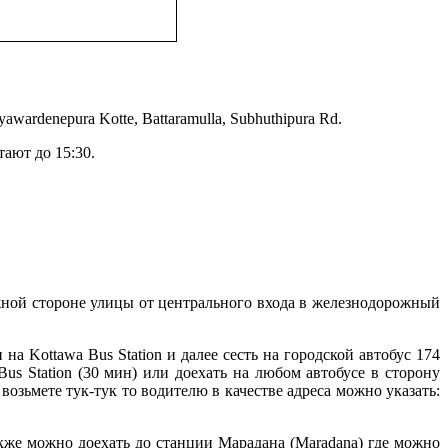
awardenepura Kotte, Battaramulla,
Subhuthipura
Rd.
ают до 15:30.
жной стороне улицы от центрального входа в железнодорожный
а Kottawa Bus Station и далее сесть на городской автобус 174
us Station (30 мин) или доехать на любом автобусе в сторону
 возьмете тук-тук то водителю в качестве адреса можно указать:
акже можно доехать до станции Марадана (Maradana) где можно