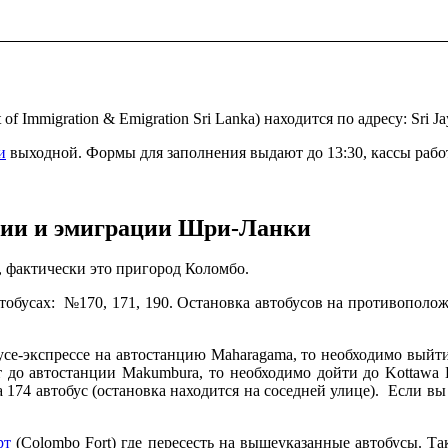
mmigration & Emigration Sri Lanka) находится по адресу: Sri Jay
и
выходной. Формы для заполнения выдают до 13:30, кассы работ
ции и эмиграции Шри-Ланки
te, фактически это пригород Коломбо.
тобусах: №170, 171, 190. Остановка автобусов на противополо
е-экспрессе на автостанцию Maharagama, то необходимо выйти н
т до автостанции Makumbura, то необходимо дойти до Kottawa B
на 174 автобус (остановка находится на соседней улице). Если вы
рт
(Colombo Fort) где пересесть на вышеуказанные автобусы. Т