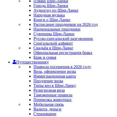
Пляжи Шри-Ланки
Города Шри-Ланки
Аудиогид по Шри-Ланке
Народная музыка
Книги о Шри-Ланке
Расписание праздников на 2026 год
Национальные праздники
Сувениры Шри-Ланки
Русско-сингальский разговорник
Сингальский алфавит
Свадьба в Шри-Ланке
Официальная регистрация брака
Брак и семья
Путешественнику
Правила посещения в 2026 году
Виза, оформление визы
Иммиграционная карта
Продление визы
Типы виз в Шри-Ланку
Религиозная виза
Таможенные правила
Перевозка животных
Мобильная связь
Валюта, деньги
Страхование