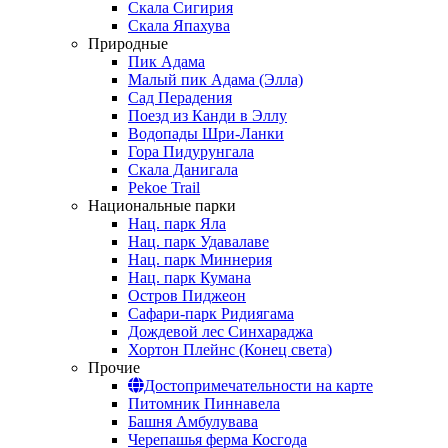
Скала Сигирия
Скала Япахува
Природные
Пик Адама
Малый пик Адама (Элла)
Сад Перадения
Поезд из Канди в Эллу
Водопады Шри-Ланки
Гора Пидурунгала
Скала Данигала
Pekoe Trail
Национальные парки
Нац. парк Яла
Нац. парк Удавалаве
Нац. парк Миннерия
Нац. парк Кумана
Остров Пиджеон
Сафари-парк Ридиягама
Дождевой лес Синхараджа
Хортон Плейнс (Конец света)
Прочие
Достопримечательности на карте
Питомник Пиннавела
Башня Амбулувава
Черепашья ферма Косгода