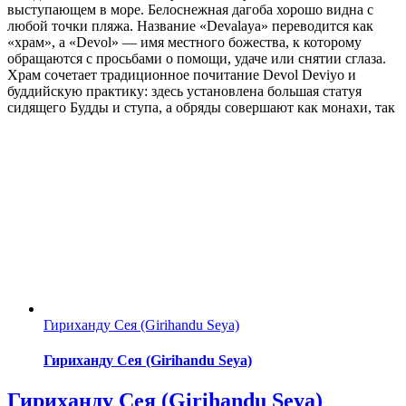
выступающем в море. Белоснежная дагоба хорошо видна с
любой точки пляжа. Название «Devalaya» переводится как
«храм», а «Devol» — имя местного божества, к которому
обращаются с просьбами о помощи, удаче или снятии сглаза.
Храм сочетает традиционное почитание Devol Deviyo и
буддийскую практику: здесь установлена большая статуя
сидящего Будды и ступа, а обряды совершают как монахи, так
Гириханду Сея (Girihandu Seya)
Гириханду Сея (Girihandu Seya)
Гириханду Сея (Girihandu Seya)