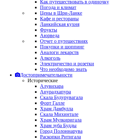
Как путешествовать в одиночку
Погода и климат
Цены в Шри-Ланке
Кафе и рестораны
Ланкийская кухня
Фрукты
Аюрведа
Отчет о путешествиях
Покупки и шоппинг
Аналоги лекарств
Алкоголь
Электричество и розетки
Что необходимо знать
Достопримечательности
Исторические
Алувихара
Анурадхапура
Скала Будурувагала
Форт Галле
Храм Дамбулла
Скала Михинтале
Храм Мулкиригала
Храм зуба Будды
Город Полоннарува
Раскопки Ритигала