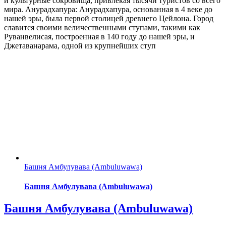
и культурные сокровища, привлекая тысячи туристов со всего
мира. Анурадхапура: Анурадхапура, основанная в 4 веке до
нашей эры, была первой столицей древнего Цейлона. Город
славится своими величественными ступами, такими как
Руванвелисая, построенная в 140 году до нашей эры, и
Джетаванарама, одной из крупнейших ступ
Башня Амбулувава (Ambuluwawa)
Башня Амбулувава (Ambuluwawa)
Башня Амбулувава (Ambuluwawa)