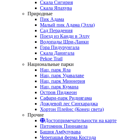
Скала Сигирия
Скала Япахува
Природные
Пик Адама
Малый пик Адама (Элла)
Сад Перадения
Поезд из Канди в Эллу
Водопады Шри-Ланки
Гора Пидурунгала
Скала Данигала
Pekoe Trail
Национальные парки
Нац. парк Яла
Нац. парк Удавалаве
Нац. парк Миннерия
Нац. парк Кумана
Остров Пиджеон
Сафари-парк Ридиягама
Дождевой лес Синхараджа
Хортон Плейнс (Конец света)
Прочие
Достопримечательности на карте
Питомник Пиннавела
Башня Амбулувава
Черепашья ферма Косгода