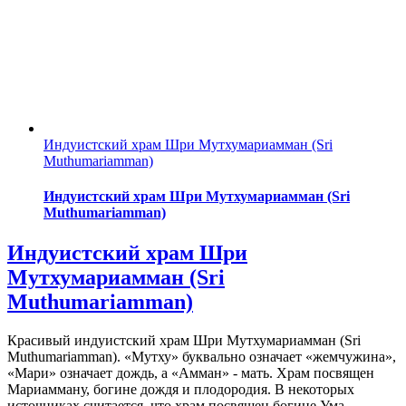
Индуистский храм Шри Мутхумариамман (Sri
Muthumariamman)
Индуистский храм Шри Мутхумариамман (Sri
Muthumariamman)
Индуистский храм Шри
Мутхумариамман (Sri
Muthumariamman)
Красивый индуистский храм Шри Мутхумариамман (Sri
Muthumariamman). «Мутху» буквально означает «жемчужина»,
«Мари» означает дождь, а «Амман» - мать. Храм посвящен
Мариамману, богине дождя и плодородия. В некоторых
источниках считается, что храм посвящен богине Ума