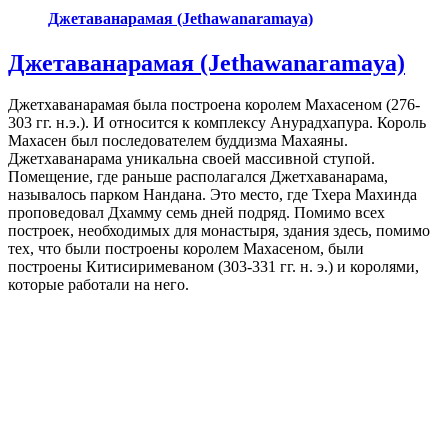
Джетаванарамая (Jethawanaramaya)
Джетаванарамая (Jethawanaramaya)
Джетхаванарамая была построена королем Махасеном (276-
303 гг. н.э.). И относится к комплексу Анурадхапура. Король
Махасен был последователем буддизма Махаяны.
Джетхаванарама уникальна своей массивной ступой.
Помещение, где раньше располагался Джетхаванарама,
называлось парком Нандана. Это место, где Тхера Махинда
проповедовал Дхамму семь дней подряд. Помимо всех
построек, необходимых для монастыря, здания здесь, помимо
тех, что были построены королем Махасеном, были
построены Китисиримеваном (303-331 гг. н. э.) и королями,
которые работали на него.