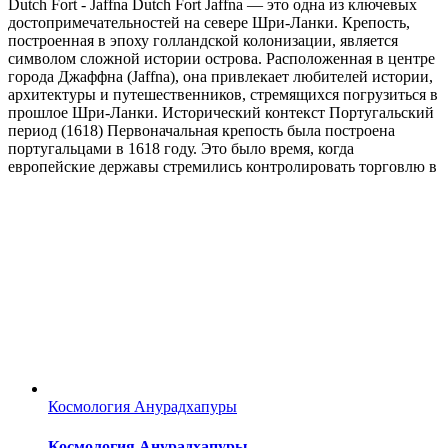
Dutch Fort - Jaffna Dutch Fort Jaffna — это одна из ключевых
достопримечательностей на севере Шри-Ланки. Крепость,
построенная в эпоху голландской колонизации, является
символом сложной истории острова. Расположенная в центре
города Джаффна (Jaffna), она привлекает любителей истории,
архитектуры и путешественников, стремящихся погрузиться в
прошлое Шри-Ланки. Исторический контекст Португальский
период (1618) Первоначальная крепость была построена
португальцами в 1618 году. Это было время, когда
европейские державы стремились контролировать торговлю в
Космология Анурадхапуры
Космология Анурадхапуры