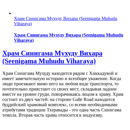
Храм Синигама Мухуду Вихара (Seenigama Muhudu
Viharaya)
Храм Синигама Мухуду Вихара (Seenigama Muhudu
Viharaya)
Храм Синигама Мухуду Вихара
(Seenigama Muhudu Viharaya)
Храм Синигама Мухуду находится рядом с Хиккадувой и
имеет замечательную историю и всеобщее уважение. Когда
люди проезжают мимо него на любом виде транспорта, то
почтительно привстают со своих мест, складывая ладони
вместе на уровне груди, поворачиваясь лицом к храму. Храм
состоит из двух частей: на стороне Galle Road находится
буддийский храмовый комплекс, со всеми необходимыми
атрибутами традиции Тхеравады - это одна часть Синигама
темпла. Вторая часть храма относится к индуизму,