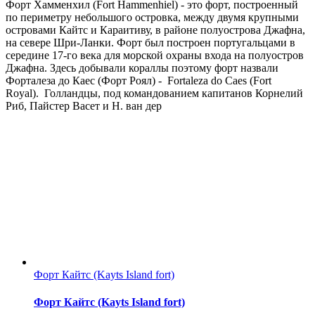
Форт Хамменхил (Fort Hammenhiel) - это форт, построенный
по периметру небольшого островка, между двумя крупными
островами Кайтс и Караитиву, в районе полуострова Джафна,
на севере Шри-Ланки. Форт был построен португальцами в
середине 17-го века для морской охраны входа на полуостров
Джафна. Здесь добывали кораллы поэтому форт назвали
Форталеза до Каес (Форт Роял) - Fortaleza do Caes (Fort
Royal). Голландцы, под командованием капитанов Корнелий
Риб, Пайстер Васет и Н. ван дер
Форт Кайтс (Kayts Island fort)
Форт Кайтс (Kayts Island fort)