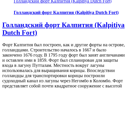
Голландский форт Калпития (Kalpitiya Dutch Fort)
Голландский форт Калпития (Kalpitiya Dutch Fort)
Голландский форт Калпития (Kalpitiya
Dutch Fort)
Форт Калпития был построен, как и другие форты на острове,
голландцами. Строительство началось в 1667 и было
закончено 1676 году. В 1795 году форт был занят англичанами
и оставлен ими в 1859. Форт был спланирован для защиты
входа в лагуну Путталам. Местность вокруг лагуны
использовалась для выращивания корицы. Впоследствии
голландцы для транспортировки корицы построили
судоходный канал из лагуны через Негомбо в Коломбо. Форт
представляет собой почти квадратное сооружение с высотой