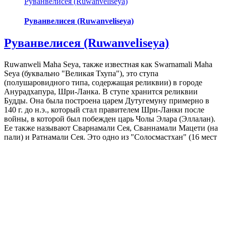
Руванвелисея (Ruwanveliseya)
Руванвелисея (Ruwanveliseya)
Руванвелисея (Ruwanveliseya)
Ruwanweli Maha Seya, также известная как Swarnamali Maha
Seya (буквально "Великая Тхупа"), это ступа
(полушаровидного типа, содержащая реликвии) в городе
Анурадхапура, Шри-Ланка. В ступе хранится реликвии
Будды. Она была построена царем Дутугемуну примерно в
140 г. до н.э., который стал правителем Шри-Ланки после
войны, в которой был побежден царь Чолы Элара (Эллалан).
Ее также называют Сварнамали Сея, Сваннамали Мацети (на
пали) и Ратнамали Сея. Это одно из "Солосмастхан" (16 мест