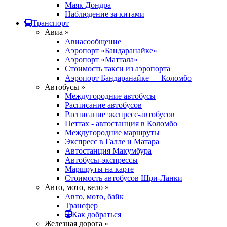
Маяк Дондра
Наблюдение за китами
Транспорт
Авиа »
Авиасообщение
Аэропорт «Бандаранайке»
Аэропорт «Маттала»
Стоимость такси из аэропорта
Аэропорт Бандаранайке — Коломбо
Автобусы »
Междугородние автобусы
Расписание автобусов
Расписание экспресс-автобусов
Петтах - автостанция в Коломбо
Междугородние маршруты
Экспресс в Галле и Матара
Автостанция Макумбура
Автобусы-экспрессы
Маршруты на карте
Стоимость автобусов Шри-Ланки
Авто, мото, вело »
Авто, мото, байк
Трансфер
Как добраться
Железная дорога »