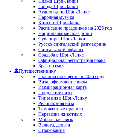
Пляжи Шри-Ланки
Города Шри-Ланки
Аудиогид по Шри-Ланке
Народная музыка
Книги о Шри-Ланке
Расписание праздников на 2026 год
Национальные праздники
Сувениры Шри-Ланки
Русско-сингальский разговорник
Сингальский алфавит
Свадьба в Шри-Ланке
Официальная регистрация брака
Брак и семья
Путешественнику
Правила посещения в 2026 году
Виза, оформление визы
Иммиграционная карта
Продление визы
Типы виз в Шри-Ланку
Религиозная виза
Таможенные правила
Перевозка животных
Мобильная связь
Валюта, деньги
Страхование