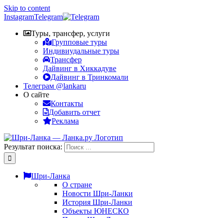
Skip to content
Instagram
Telegram
Туры, трансфер, услуги
Групповые туры
Индивиудальные туры
Трансфер
Дайвинг в Хиккадуве
Дайвинг в Тринкомали
Телеграм @lankaru
О сайте
Контакты
Добавить отчет
Реклама
Результат поиска:
Шри-Ланка
О стране
Новости Шри-Ланки
История Шри-Ланки
Объекты ЮНЕСКО