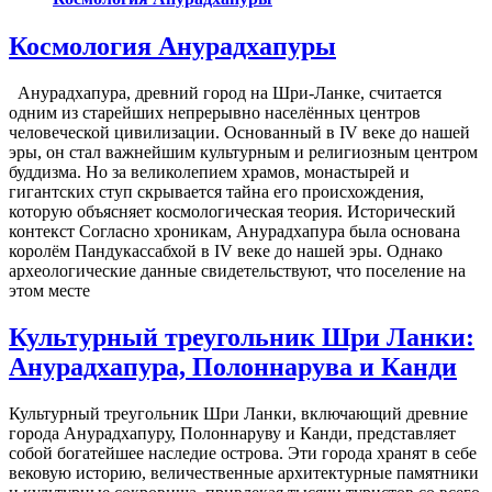
Космология Анурадхапуры
Анурадхапура, древний город на Шри-Ланке, считается
одним из старейших непрерывно населённых центров
человеческой цивилизации. Основанный в IV веке до нашей
эры, он стал важнейшим культурным и религиозным центром
буддизма. Но за великолепием храмов, монастырей и
гигантских ступ скрывается тайна его происхождения,
которую объясняет космологическая теория. Исторический
контекст Согласно хроникам, Анурадхапура была основана
королём Пандукассабхой в IV веке до нашей эры. Однако
археологические данные свидетельствуют, что поселение на
этом месте
Культурный треугольник Шри Ланки:
Анурадхапура, Полоннарува и Канди
Культурный треугольник Шри Ланки, включающий древние
города Анурадхапуру, Полоннаруву и Канди, представляет
собой богатейшее наследие острова. Эти города хранят в себе
вековую историю, величественные архитектурные памятники