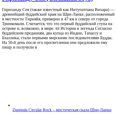
Гириханду Сея (также известный как Нитупатпана Вихара) —
древнейший буддийский храм на Шри-Ланке, расположенный
в местности Тирияйя, примерно в 47 км к северу от города
Тринкомали. Считается, что это первый буддийский ступа на
острове и, возможно, в мире. 📜 История и легенда Согласно
буддийским преданиям, два купца из Индии, Тапассу и
Бхаллика, стали первыми мирскими последователями Будды.
На 50-й день после его просветления они предложили ему
пищу и получили в
Danigala Circular Rock – мистическая скала Шри-Ланки