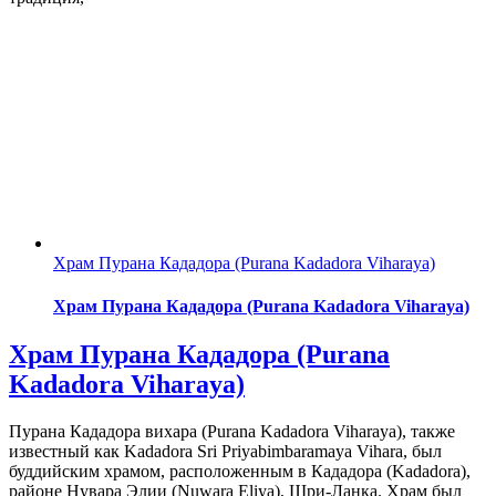
Храм Пурана Кададора (Purana Kadadora Viharaya)
Храм Пурана Кададора (Purana Kadadora Viharaya)
Храм Пурана Кададора (Purana
Kadadora Viharaya)
Пурана Кададора вихара (Purana Kadadora Viharaya), также
известный как Kadadora Sri Priyabimbaramaya Vihara, был
буддийским храмом, расположенным в Кададора (Kadadora),
районе Нувара Элии (Nuwara Eliya), Шри-Ланка. Храм был