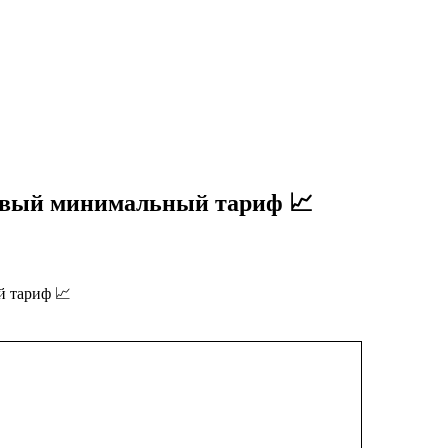
овый минимальный тариф 📈
й тариф 📈