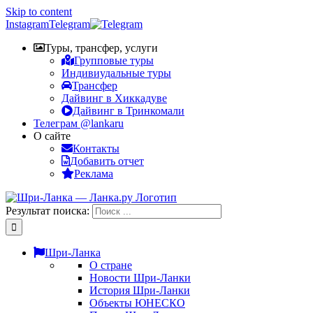
Skip to content
Instagram
Telegram
Туры, трансфер, услуги
Групповые туры
Индивиудальные туры
Трансфер
Дайвинг в Хиккадуве
Дайвинг в Тринкомали
Телеграм @lankaru
О сайте
Контакты
Добавить отчет
Реклама
Результат поиска:
Шри-Ланка
О стране
Новости Шри-Ланки
История Шри-Ланки
Объекты ЮНЕСКО