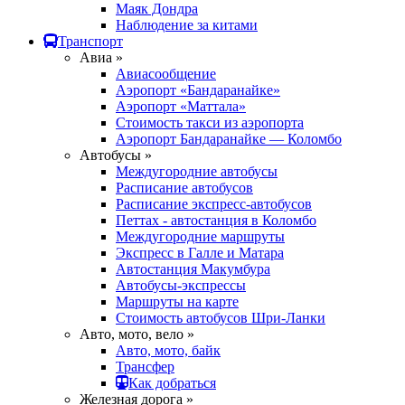
Маяк Дондра
Наблюдение за китами
Транспорт
Авиа »
Авиасообщение
Аэропорт «Бандаранайке»
Аэропорт «Маттала»
Стоимость такси из аэропорта
Аэропорт Бандаранайке — Коломбо
Автобусы »
Междугородние автобусы
Расписание автобусов
Расписание экспресс-автобусов
Петтах - автостанция в Коломбо
Междугородние маршруты
Экспресс в Галле и Матара
Автостанция Макумбура
Автобусы-экспрессы
Маршруты на карте
Стоимость автобусов Шри-Ланки
Авто, мото, вело »
Авто, мото, байк
Трансфер
Как добраться
Железная дорога »