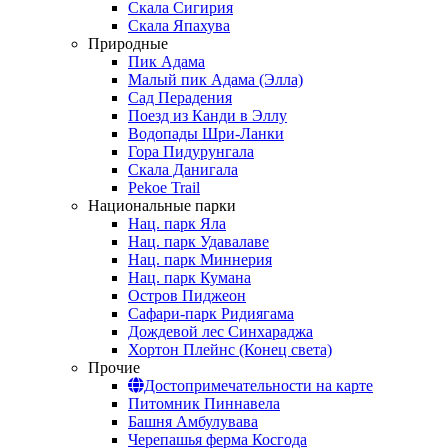
Скала Сигирия
Скала Япахува
Природные
Пик Адама
Малый пик Адама (Элла)
Сад Перадения
Поезд из Канди в Эллу
Водопады Шри-Ланки
Гора Пидурунгала
Скала Данигала
Pekoe Trail
Национальные парки
Нац. парк Яла
Нац. парк Удавалаве
Нац. парк Миннерия
Нац. парк Кумана
Остров Пиджеон
Сафари-парк Ридиягама
Дождевой лес Синхараджа
Хортон Плейнс (Конец света)
Прочие
Достопримечательности на карте
Питомник Пиннавела
Башня Амбулувава
Черепашья ферма Косгода