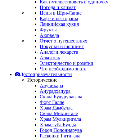
Как путешествовать в одиночку
Погода и климат
Цены в Шри-Ланке
Кафе и рестораны
Ланкийская кухня
Фрукты
Аюрведа
Отчет о путешествиях
Покупки и шоппинг
Аналоги лекарств
Алкоголь
Электричество и розетки
Что необходимо знать
Достопримечательности
Исторические
Алувихара
Анурадхапура
Скала Будурувагала
Форт Галле
Храм Дамбулла
Скала Михинтале
Храм Мулкиригала
Храм зуба Будды
Город Полоннарува
Раскопки Ритигала