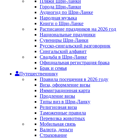
Пляжи Шри-Ланки
Города Шри-Ланки
Аудиогид по Шри-Ланке
Народная музыка
Книги о Шри-Ланке
Расписание праздников на 2026 год
Национальные праздники
Сувениры Шри-Ланки
Русско-сингальский разговорник
Сингальский алфавит
Свадьба в Шри-Ланке
Официальная регистрация брака
Брак и семья
Путешественнику
Правила посещения в 2026 году
Виза, оформление визы
Иммиграционная карта
Продление визы
Типы виз в Шри-Ланку
Религиозная виза
Таможенные правила
Перевозка животных
Мобильная связь
Валюта, деньги
Страхование