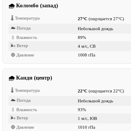
🌧 Коломбо (запад)
🌡 Температура
27°C
(ощущается 27°C)
☁️ Погода
Небольшой дождь
💧 Влажность
89%
🌬 Ветер
4 м/с, СВ
🔵 Давление
1008 гПа
🌧 Канди (центр)
🌡 Температура
22°C
(ощущается 22°C)
☁️ Погода
Небольшой дождь
💧 Влажность
93%
🌬 Ветер
1 м/с, ЮВ
🔵 Давление
1010 гПа