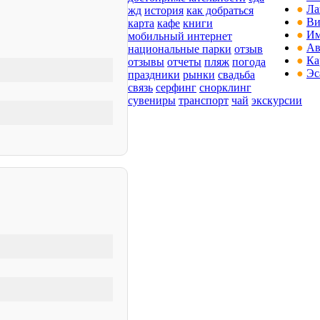
●
Ла
жд
история
как добраться
●
Ви
карта
кафе
книги
●
Им
мобильный интернет
●
Ав
национальные парки
отзыв
●
Ка
отзывы
отчеты
пляж
погода
●
Эс
праздники
рынки
свадьба
связь
серфинг
снорклинг
сувениры
транспорт
чай
экскурсии