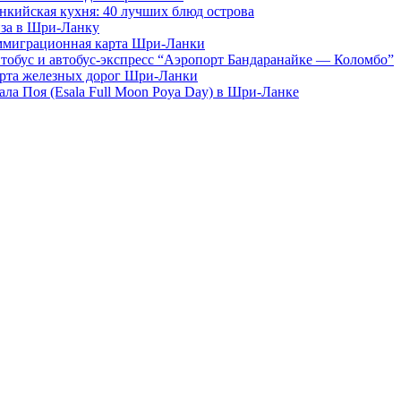
нкийская кухня: 40 лучших блюд острова
за в Шри-Ланку
миграционная карта Шри-Ланки
тобус и автобус-экспресс “Аэропорт Бандаранайке — Коломбо”
рта железных дорог Шри-Ланки
ала Поя (Esala Full Moon Poya Day) в Шри-Ланке