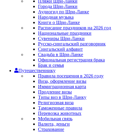
Пляжи Шри-Ланки
Города Шри-Ланки
Аудиогид по Шри-Ланке
Народная музыка
Книги о Шри-Ланке
Расписание праздников на 2026 год
Национальные праздники
Сувениры Шри-Ланки
Русско-сингальский разговорник
Сингальский алфавит
Свадьба в Шри-Ланке
Официальная регистрация брака
Брак и семья
Путешественнику
Правила посещения в 2026 году
Виза, оформление визы
Иммиграционная карта
Продление визы
Типы виз в Шри-Ланку
Религиозная виза
Таможенные правила
Перевозка животных
Мобильная связь
Валюта, деньги
Страхование