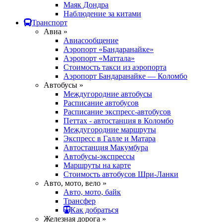
Маяк Дондра
Наблюдение за китами
Транспорт
Авиа »
Авиасообщение
Аэропорт «Бандаранайке»
Аэропорт «Маттала»
Стоимость такси из аэропорта
Аэропорт Бандаранайке — Коломбо
Автобусы »
Междугородние автобусы
Расписание автобусов
Расписание экспресс-автобусов
Петтах - автостанция в Коломбо
Междугородние маршруты
Экспресс в Галле и Матара
Автостанция Макумбура
Автобусы-экспрессы
Маршруты на карте
Стоимость автобусов Шри-Ланки
Авто, мото, вело »
Авто, мото, байк
Трансфер
Как добраться
Железная дорога »