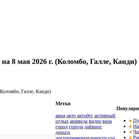
а 8 мая 2026 г. (Коломбо, Галле, Канди)
(Коломбо, Галле, Канди)
Метки
Популярн
авиа
авто
автобус
активный
●
Пу
отдых
аюрведа
видео
виза
●
На
город
города
дайвинг
●
Ча
деньги
●
Ра
достопримечательности
еда