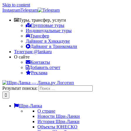
Skip to content
Instagram
Telegram
Туры, трансфер, услуги
Групповые туры
Индивиудальные туры
Трансфер
Дайвинг в Хиккадуве
Дайвинг в Тринкомали
Телеграм @lankaru
О сайте
Контакты
Добавить отчет
Реклама
Результат поиска:
Шри-Ланка
О стране
Новости Шри-Ланки
История Шри-Ланки
Объекты ЮНЕСКО