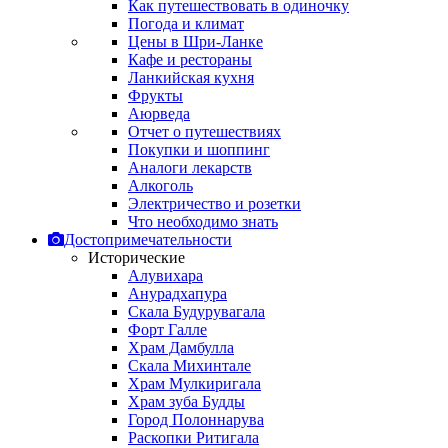
Как путешествовать в одиночку
Погода и климат
Цены в Шри-Ланке
Кафе и рестораны
Ланкийская кухня
Фрукты
Аюрведа
Отчет о путешествиях
Покупки и шоппинг
Аналоги лекарств
Алкоголь
Электричество и розетки
Что необходимо знать
Достопримечательности
Исторические
Алувихара
Анурадхапура
Скала Будурувагала
Форт Галле
Храм Дамбулла
Скала Михинтале
Храм Мулкиригала
Храм зуба Будды
Город Полоннарува
Раскопки Ритигала