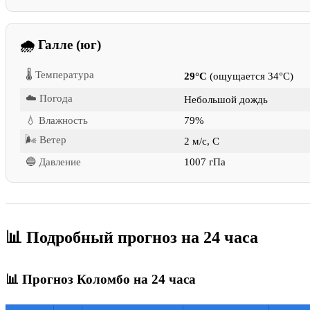
🌧 Галле (юг)
🌡 Температура
29°C
(ощущается 34°C)
☁️ Погода
Небольшой дождь
💧 Влажность
79%
🌬 Ветер
2 м/с, С
🔵 Давление
1007 гПа
📊 Подробный прогноз на 24 часа
📊 Прогноз Коломбо на 24 часа