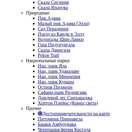
Скала Сигирия
Скала Япахува
Природные
Пик Адама
Малый пик Адама (Элла)
Сад Перадения
Поезд из Канди в Эллу
Водопады Шри-Ланки
Гора Пидурунгала
Скала Данигала
Pekoe Trail
Национальные парки
Нац. парк Яла
Нац. парк Удавалаве
Нац. парк Миннерия
Нац. парк Кумана
Остров Пиджеон
Сафари-парк Ридиягама
Дождевой лес Синхараджа
Хортон Плейнс (Конец света)
Прочие
Достопримечательности на карте
Питомник Пиннавела
Башня Амбулувава
Черепашья ферма Косгода