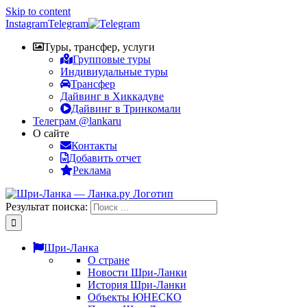
Skip to content
Instagram
Telegram
Туры, трансфер, услуги
Групповые туры
Индивиудальные туры
Трансфер
Дайвинг в Хиккадуве
Дайвинг в Тринкомали
Телеграм @lankaru
О сайте
Контакты
Добавить отчет
Реклама
Результат поиска:
Шри-Ланка
О стране
Новости Шри-Ланки
История Шри-Ланки
Объекты ЮНЕСКО