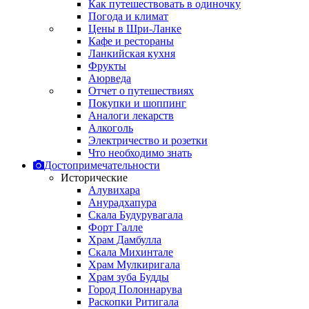
Как путешествовать в одиночку
Погода и климат
Цены в Шри-Ланке
Кафе и рестораны
Ланкийская кухня
Фрукты
Аюрведа
Отчет о путешествиях
Покупки и шоппинг
Аналоги лекарств
Алкоголь
Электричество и розетки
Что необходимо знать
Достопримечательности
Исторические
Алувихара
Анурадхапура
Скала Будурувагала
Форт Галле
Храм Дамбулла
Скала Михинтале
Храм Мулкиригала
Храм зуба Будды
Город Полоннарува
Раскопки Ритигала