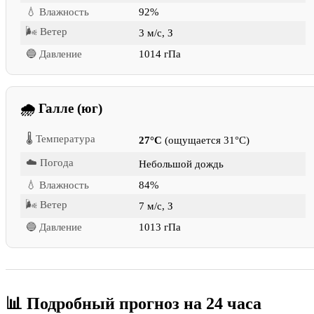
💧 Влажность
92%
🌬 Ветер
3 м/с, З
🔵 Давление
1014 гПа
🌧 Галле (юг)
🌡 Температура
27°C
(ощущается 31°C)
☁️ Погода
Небольшой дождь
💧 Влажность
84%
🌬 Ветер
7 м/с, З
🔵 Давление
1013 гПа
📊 Подробный прогноз на 24 часа