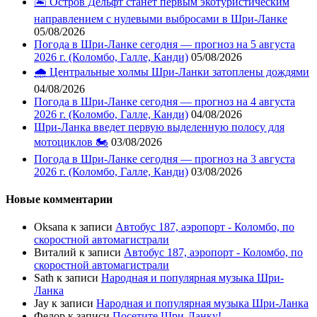
🏝️ Остров Дельфт станет первым экотуристическим
направлением с нулевыми выбросами в Шри-Ланке
05/08/2026
Погода в Шри-Ланке сегодня — прогноз на 5 августа
2026 г. (Коломбо, Галле, Канди)
05/08/2026
🌧️ Центральные холмы Шри-Ланки затоплены дождями
04/08/2026
Погода в Шри-Ланке сегодня — прогноз на 4 августа
2026 г. (Коломбо, Галле, Канди)
04/08/2026
Шри-Ланка введет первую выделенную полосу для
мотоциклов 🏍️
03/08/2026
Погода в Шри-Ланке сегодня — прогноз на 3 августа
2026 г. (Коломбо, Галле, Канди)
03/08/2026
Новые комментарии
Oksana
к записи
Автобус 187, аэропорт - Коломбо, по
скоростной автомагистрали
Виталий
к записи
Автобус 187, аэропорт - Коломбо, по
скоростной автомагистрали
Sath
к записи
Народная и популярная музыка Шри-
Ланка
Jay
к записи
Народная и популярная музыка Шри-Ланка
Федор
к записи
Посетите Шри-Ланку!