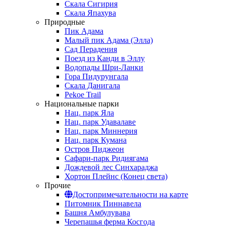
Скала Сигирия
Скала Япахува
Природные
Пик Адама
Малый пик Адама (Элла)
Сад Перадения
Поезд из Канди в Эллу
Водопады Шри-Ланки
Гора Пидурунгала
Скала Данигала
Pekoe Trail
Национальные парки
Нац. парк Яла
Нац. парк Удавалаве
Нац. парк Миннерия
Нац. парк Кумана
Остров Пиджеон
Сафари-парк Ридиягама
Дождевой лес Синхараджа
Хортон Плейнс (Конец света)
Прочие
Достопримечательности на карте
Питомник Пиннавела
Башня Амбулувава
Черепашья ферма Косгода