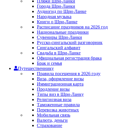
Пляжи Шри-Ланки
Города Шри-Ланки
Аудиогид по Шри-Ланке
Народная музыка
Книги о Шри-Ланке
Расписание праздников на 2026 год
Национальные праздники
Сувениры Шри-Ланки
Русско-сингальский разговорник
Сингальский алфавит
Свадьба в Шри-Ланке
Официальная регистрация брака
Брак и семья
Путешественнику
Правила посещения в 2026 году
Виза, оформление визы
Иммиграционная карта
Продление визы
Типы виз в Шри-Ланку
Религиозная виза
Таможенные правила
Перевозка животных
Мобильная связь
Валюта, деньги
Страхование