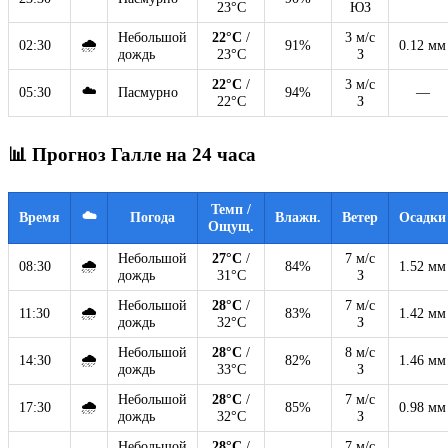
23°C
ЮЗ
Небольшой
22°C
/
3 м/с
🌧
02:30
91%
0.12 мм
дождь
23°C
З
22°C
/
3 м/с
☁️
05:30
Пасмурно
94%
—
22°C
З
📊 Прогноз Галле на 24 часа
Темп /
☁️
Время
Погода
Влажн.
Ветер
Осадки
Ощущ.
Небольшой
27°C
/
7 м/с
🌧
08:30
84%
1.52 мм
дождь
31°C
З
Небольшой
28°C
/
7 м/с
🌧
11:30
83%
1.42 мм
дождь
32°C
З
Небольшой
28°C
/
8 м/с
🌧
14:30
82%
1.46 мм
дождь
33°C
З
Небольшой
28°C
/
7 м/с
🌧
17:30
85%
0.98 мм
дождь
32°C
З
Небольшой
28°C
/
7 м/с