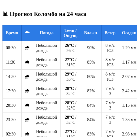
📊 Прогноз Коломбо на 24 часа
Темп /
☁️
Время
Погода
Влажн.
Ветер
Осадки
Ощущ.
Небольшой
26°C
/
8 м/с
🌧
08:30
90%
1.29 мм
дождь
26°C
ЮЗ
Небольшой
27°C
/
8 м/с
🌧
11:30
85%
1.17 мм
дождь
31°C
ЮЗ
Небольшой
29°C
/
8 м/с
🌧
14:30
80%
2.07 мм
дождь
33°C
ЮЗ
Небольшой
28°C
/
7 м/с
🌧
17:30
82%
2.42 мм
дождь
32°C
З
Небольшой
28°C
/
7 м/с
🌧
20:30
84%
1.15 мм
дождь
32°C
З
Небольшой
28°C
/
7 м/с
🌧
23:30
84%
1.33 мм
дождь
32°C
З
Небольшой
27°C
/
7 м/с
🌧
02:30
83%
2.98 мм
дождь
31°C
ЮЗ