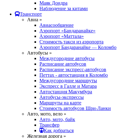
Маяк Дондра
Наблюдение за китами
Транспорт
Авиа »
Авиасообщение
Аэропорт «Бандаранайке»
Аэропорт «Маттала»
Стоимость такси из аэропорта
Аэропорт Бандаранайке — Коломбо
Автобусы »
Междугородние автобусы
Расписание автобусов
Расписание экспресс-автобусов
Петтах - автостанция в Коломбо
Междугородние маршруты
Экспресс в Галле и Матара
Автостанция Макумбура
Автобусы-экспрессы
Маршруты на карте
Стоимость автобусов Шри-Ланки
Авто, мото, вело »
Авто, мото, байк
Трансфер
Как добраться
Железная дорога »