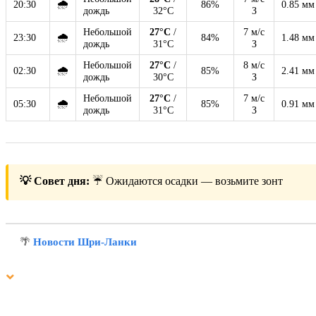
🌧
20:30
86%
0.85 мм
дождь
32°C
З
Небольшой
27°C
/
7 м/с
🌧
23:30
84%
1.48 мм
дождь
31°C
З
Небольшой
27°C
/
8 м/с
🌧
02:30
85%
2.41 мм
дождь
30°C
З
Небольшой
27°C
/
7 м/с
🌧
05:30
85%
0.91 мм
дождь
31°C
З
💡 Совет дня:
☔ Ожидаются осадки — возьмите зонт
🌴
Новости Шри-Ланки