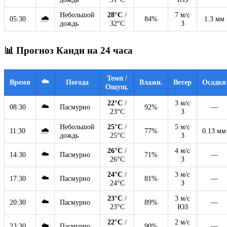
Небольшой
28°C
/
7 м/с
🌧
05:30
84%
1.3 мм
дождь
32°C
З
📊 Прогноз Канди на 24 часа
Темп /
☁️
Время
Погода
Влажн.
Ветер
Осадки
Ощущ.
22°C
/
3 м/с
☁️
08:30
Пасмурно
92%
—
23°C
З
Небольшой
25°C
/
5 м/с
🌧
11:30
77%
0.13 мм
дождь
25°C
З
26°C
/
4 м/с
☁️
14:30
Пасмурно
71%
—
26°C
З
24°C
/
3 м/с
☁️
17:30
Пасмурно
81%
—
24°C
З
23°C
/
3 м/с
☁️
20:30
Пасмурно
89%
—
23°C
ЮЗ
22°C
/
2 м/с
☁️
23:30
Пасмурно
90%
—