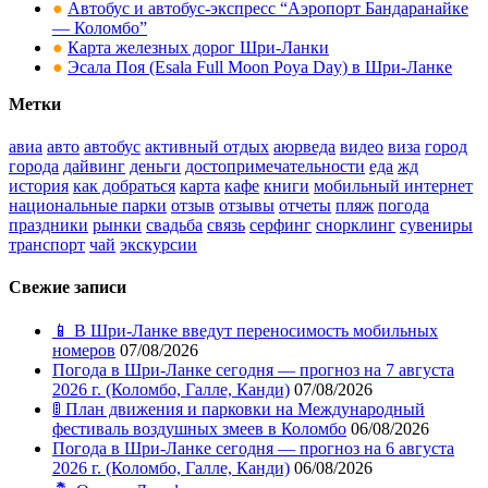
●
Автобус и автобус-экспресс “Аэропорт Бандаранайке
— Коломбо”
●
Карта железных дорог Шри-Ланки
●
Эсала Поя (Esala Full Moon Poya Day) в Шри-Ланке
Метки
авиа
авто
автобус
активный отдых
аюрведа
видео
виза
город
города
дайвинг
деньги
достопримечательности
еда
жд
история
как добраться
карта
кафе
книги
мобильный интернет
национальные парки
отзыв
отзывы
отчеты
пляж
погода
праздники
рынки
свадьба
связь
серфинг
снорклинг
сувениры
транспорт
чай
экскурсии
Свежие записи
📱 В Шри-Ланке введут переносимость мобильных
номеров
07/08/2026
Погода в Шри-Ланке сегодня — прогноз на 7 августа
2026 г. (Коломбо, Галле, Канди)
07/08/2026
🚦 План движения и парковки на Международный
фестиваль воздушных змеев в Коломбо
06/08/2026
Погода в Шри-Ланке сегодня — прогноз на 6 августа
2026 г. (Коломбо, Галле, Канди)
06/08/2026