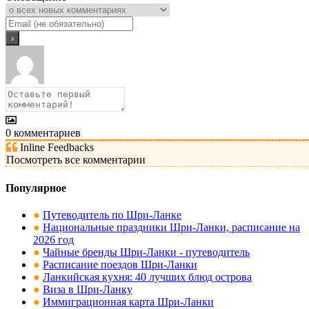
0
комментариев
Inline Feedbacks
Посмотреть все комментарии
Популярное
●
Путеводитель по Шри-Ланке
●
Национальные праздники Шри-Ланки, расписание на
2026 год
●
Чайные бренды Шри-Ланки - путеводитель
●
Расписание поездов Шри-Ланки
●
Ланкийская кухня: 40 лучших блюд острова
●
Виза в Шри-Ланку
●
Иммиграционная карта Шри-Ланки