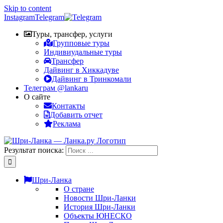
Skip to content
Instagram
Telegram
Туры, трансфер, услуги
Групповые туры
Индивиудальные туры
Трансфер
Дайвинг в Хиккадуве
Дайвинг в Тринкомали
Телеграм @lankaru
О сайте
Контакты
Добавить отчет
Реклама
Результат поиска:
Шри-Ланка
О стране
Новости Шри-Ланки
История Шри-Ланки
Объекты ЮНЕСКО