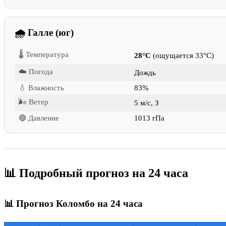
🌧 Галле (юг)
🌡 Температура
28°C
(ощущается 33°C)
☁️ Погода
Дождь
💧 Влажность
83%
🌬 Ветер
5 м/с, З
🔵 Давление
1013 гПа
📊 Подробный прогноз на 24 часа
📊 Прогноз Коломбо на 24 часа