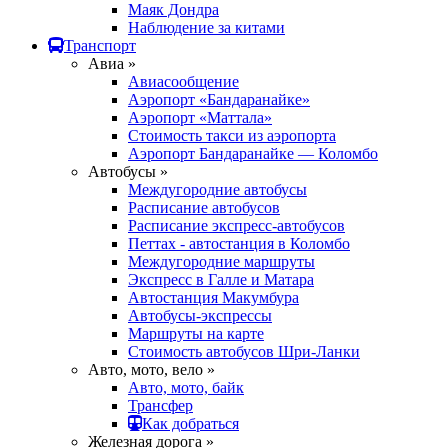
Маяк Дондра
Наблюдение за китами
Транспорт
Авиа »
Авиасообщение
Аэропорт «Бандаранайке»
Аэропорт «Маттала»
Стоимость такси из аэропорта
Аэропорт Бандаранайке — Коломбо
Автобусы »
Междугородние автобусы
Расписание автобусов
Расписание экспресс-автобусов
Петтах - автостанция в Коломбо
Междугородние маршруты
Экспресс в Галле и Матара
Автостанция Макумбура
Автобусы-экспрессы
Маршруты на карте
Стоимость автобусов Шри-Ланки
Авто, мото, вело »
Авто, мото, байк
Трансфер
Как добраться
Железная дорога »