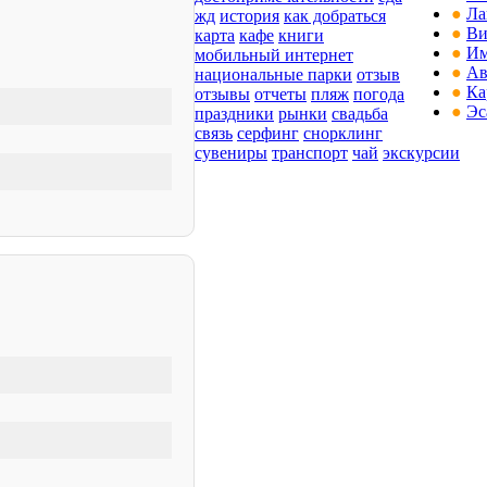
●
Ла
жд
история
как добраться
●
Ви
карта
кафе
книги
●
Им
мобильный интернет
●
Ав
национальные парки
отзыв
●
Ка
отзывы
отчеты
пляж
погода
●
Эс
праздники
рынки
свадьба
связь
серфинг
снорклинг
сувениры
транспорт
чай
экскурсии