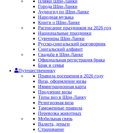
Пляжи Шри-Ланки
Города Шри-Ланки
Аудиогид по Шри-Ланке
Народная музыка
Книги о Шри-Ланке
Расписание праздников на 2026 год
Национальные праздники
Сувениры Шри-Ланки
Русско-сингальский разговорник
Сингальский алфавит
Свадьба в Шри-Ланке
Официальная регистрация брака
Брак и семья
Путешественнику
Правила посещения в 2026 году
Виза, оформление визы
Иммиграционная карта
Продление визы
Типы виз в Шри-Ланку
Религиозная виза
Таможенные правила
Перевозка животных
Мобильная связь
Валюта, деньги
Страхование