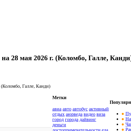
а 28 мая 2026 г. (Коломбо, Галле, Канди
 (Коломбо, Галле, Канди)
Метки
Популярн
авиа
авто
автобус
активный
●
Пу
отдых
аюрведа
видео
виза
●
На
город
города
дайвинг
●
Ча
деньги
●
Ра
достопримечательности
еда