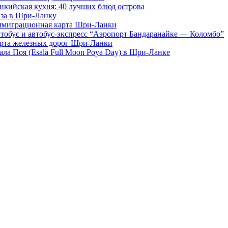
нкийская кухня: 40 лучших блюд острова
за в Шри-Ланку
миграционная карта Шри-Ланки
тобус и автобус-экспресс “Аэропорт Бандаранайке — Коломбо”
рта железных дорог Шри-Ланки
ала Поя (Esala Full Moon Poya Day) в Шри-Ланке