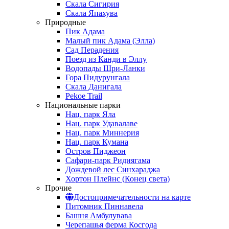
Скала Сигирия
Скала Япахува
Природные
Пик Адама
Малый пик Адама (Элла)
Сад Перадения
Поезд из Канди в Эллу
Водопады Шри-Ланки
Гора Пидурунгала
Скала Данигала
Pekoe Trail
Национальные парки
Нац. парк Яла
Нац. парк Удавалаве
Нац. парк Миннерия
Нац. парк Кумана
Остров Пиджеон
Сафари-парк Ридиягама
Дождевой лес Синхараджа
Хортон Плейнс (Конец света)
Прочие
Достопримечательности на карте
Питомник Пиннавела
Башня Амбулувава
Черепашья ферма Косгода