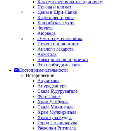
Как путешествовать в одиночку
Погода и климат
Цены в Шри-Ланке
Кафе и рестораны
Ланкийская кухня
Фрукты
Аюрведа
Отчет о путешествиях
Покупки и шоппинг
Аналоги лекарств
Алкоголь
Электричество и розетки
Что необходимо знать
Достопримечательности
Исторические
Алувихара
Анурадхапура
Скала Будурувагала
Форт Галле
Храм Дамбулла
Скала Михинтале
Храм Мулкиригала
Храм зуба Будды
Город Полоннарува
Раскопки Ритигала