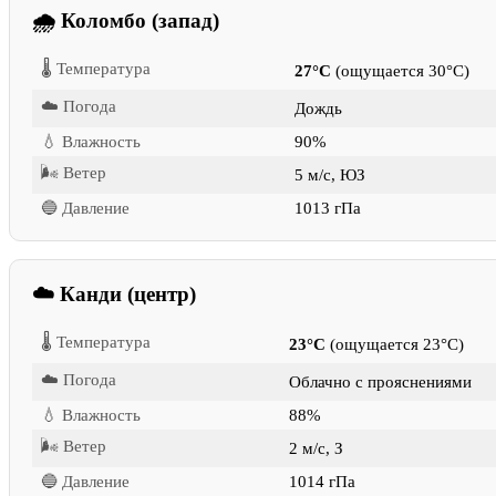
🌧 Коломбо (запад)
🌡 Температура
27°C
(ощущается 30°C)
☁️ Погода
Дождь
💧 Влажность
90%
🌬 Ветер
5 м/с, ЮЗ
🔵 Давление
1013 гПа
☁️ Канди (центр)
🌡 Температура
23°C
(ощущается 23°C)
☁️ Погода
Облачно с прояснениями
💧 Влажность
88%
🌬 Ветер
2 м/с, З
🔵 Давление
1014 гПа