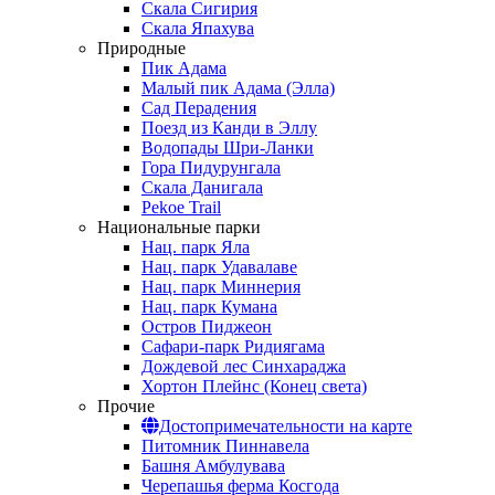
Скала Сигирия
Скала Япахува
Природные
Пик Адама
Малый пик Адама (Элла)
Сад Перадения
Поезд из Канди в Эллу
Водопады Шри-Ланки
Гора Пидурунгала
Скала Данигала
Pekoe Trail
Национальные парки
Нац. парк Яла
Нац. парк Удавалаве
Нац. парк Миннерия
Нац. парк Кумана
Остров Пиджеон
Сафари-парк Ридиягама
Дождевой лес Синхараджа
Хортон Плейнс (Конец света)
Прочие
Достопримечательности на карте
Питомник Пиннавела
Башня Амбулувава
Черепашья ферма Косгода