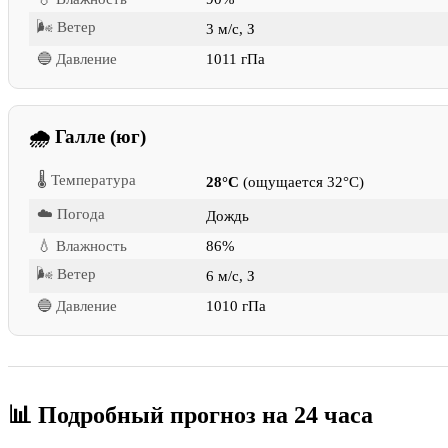
🌬 Ветер
3 м/с, З
🔵 Давление
1011 гПа
🌧 Галле (юг)
🌡 Температура
28°C
(ощущается 32°C)
☁️ Погода
Дождь
💧 Влажность
86%
🌬 Ветер
6 м/с, З
🔵 Давление
1010 гПа
📊 Подробный прогноз на 24 часа