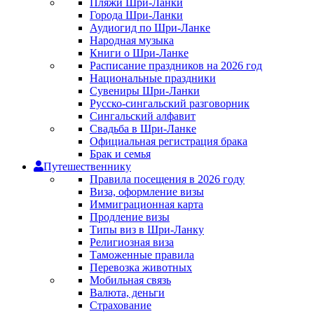
Пляжи Шри-Ланки
Города Шри-Ланки
Аудиогид по Шри-Ланке
Народная музыка
Книги о Шри-Ланке
Расписание праздников на 2026 год
Национальные праздники
Сувениры Шри-Ланки
Русско-сингальский разговорник
Сингальский алфавит
Свадьба в Шри-Ланке
Официальная регистрация брака
Брак и семья
Путешественнику
Правила посещения в 2026 году
Виза, оформление визы
Иммиграционная карта
Продление визы
Типы виз в Шри-Ланку
Религиозная виза
Таможенные правила
Перевозка животных
Мобильная связь
Валюта, деньги
Страхование