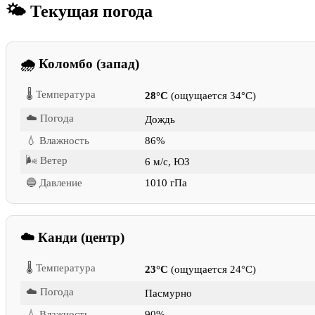
🌤 Текущая погода
🌧 Коломбо (запад)
🌡 Температура
28°C
(ощущается 34°C)
☁️ Погода
Дождь
💧 Влажность
86%
🌬 Ветер
6 м/с, ЮЗ
🔵 Давление
1010 гПа
☁️ Канди (центр)
🌡 Температура
23°C
(ощущается 24°C)
☁️ Погода
Пасмурно
💧 Влажность
90%