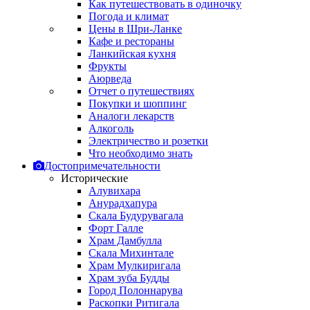
Как путешествовать в одиночку
Погода и климат
Цены в Шри-Ланке
Кафе и рестораны
Ланкийская кухня
Фрукты
Аюрведа
Отчет о путешествиях
Покупки и шоппинг
Аналоги лекарств
Алкоголь
Электричество и розетки
Что необходимо знать
Достопримечательности
Исторические
Алувихара
Анурадхапура
Скала Будурувагала
Форт Галле
Храм Дамбулла
Скала Михинтале
Храм Мулкиригала
Храм зуба Будды
Город Полоннарува
Раскопки Ритигала