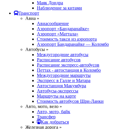
Маяк Дондра
Наблюдение за китами
Транспорт
Авиа »
Авиасообщение
Аэропорт «Бандаранайке»
Аэропорт «Маттала»
Стоимость такси из аэропорта
Аэропорт Бандаранайке — Коломбо
Автобусы »
Междугородние автобусы
Расписание автобусов
Расписание экспресс-автобусов
Петтах - автостанция в Коломбо
Междугородние маршруты
Экспресс в Галле и Матара
Автостанция Макумбура
Автобусы-экспрессы
Маршруты на карте
Стоимость автобусов Шри-Ланки
Авто, мото, вело »
Авто, мото, байк
Трансфер
Как добраться
Железная дорога »