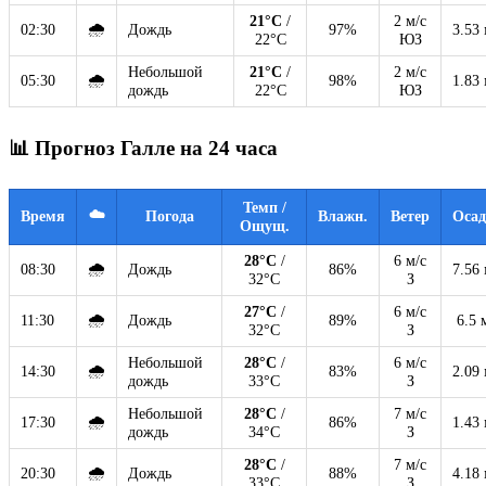
21°C
/
2 м/с
🌧
02:30
Дождь
97%
3.53
22°C
ЮЗ
Небольшой
21°C
/
2 м/с
🌧
05:30
98%
1.83
дождь
22°C
ЮЗ
📊 Прогноз Галле на 24 часа
Темп /
☁️
Время
Погода
Влажн.
Ветер
Оса
Ощущ.
28°C
/
6 м/с
🌧
08:30
Дождь
86%
7.56
32°C
З
27°C
/
6 м/с
🌧
11:30
Дождь
89%
6.5 
32°C
З
Небольшой
28°C
/
6 м/с
🌧
14:30
83%
2.09
дождь
33°C
З
Небольшой
28°C
/
7 м/с
🌧
17:30
86%
1.43
дождь
34°C
З
28°C
/
7 м/с
🌧
20:30
Дождь
88%
4.18
33°C
З