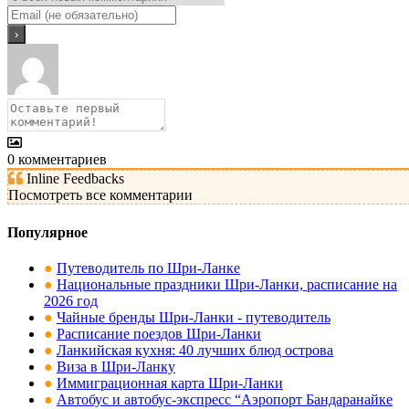
0
комментариев
Inline Feedbacks
Посмотреть все комментарии
Популярное
●
Путеводитель по Шри-Ланке
●
Национальные праздники Шри-Ланки, расписание на
2026 год
●
Чайные бренды Шри-Ланки - путеводитель
●
Расписание поездов Шри-Ланки
●
Ланкийская кухня: 40 лучших блюд острова
●
Виза в Шри-Ланку
●
Иммиграционная карта Шри-Ланки
●
Автобус и автобус-экспресс “Аэропорт Бандаранайке