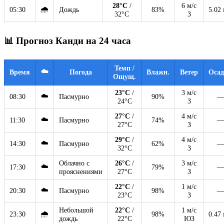
28°C
/
6 м/с
🌧
05:30
Дождь
83%
5.02
32°C
З
📊 Прогноз Канди на 24 часа
Темп /
☁️
Время
Погода
Влажн.
Ветер
Оса
Ощущ.
23°C
/
3 м/с
☁️
08:30
Пасмурно
90%
—
24°C
З
27°C
/
4 м/с
☁️
11:30
Пасмурно
74%
—
27°C
З
29°C
/
4 м/с
☁️
14:30
Пасмурно
62%
—
32°C
З
Облачно с
26°C
/
3 м/с
☁️
17:30
79%
—
прояснениями
27°C
З
22°C
/
1 м/с
☁️
20:30
Пасмурно
98%
—
23°C
З
Небольшой
22°C
/
1 м/с
🌧
23:30
98%
0.47
дождь
22°C
ЮЗ