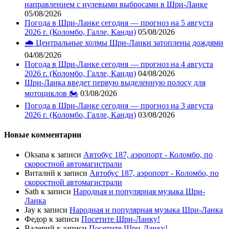
направлением с нулевыми выбросами в Шри-Ланке
05/08/2026
Погода в Шри-Ланке сегодня — прогноз на 5 августа
2026 г. (Коломбо, Галле, Канди)
05/08/2026
🌧️ Центральные холмы Шри-Ланки затоплены дождями
04/08/2026
Погода в Шри-Ланке сегодня — прогноз на 4 августа
2026 г. (Коломбо, Галле, Канди)
04/08/2026
Шри-Ланка введет первую выделенную полосу для
мотоциклов 🏍️
03/08/2026
Погода в Шри-Ланке сегодня — прогноз на 3 августа
2026 г. (Коломбо, Галле, Канди)
03/08/2026
Новые комментарии
Oksana
к записи
Автобус 187, аэропорт - Коломбо, по
скоростной автомагистрали
Виталий
к записи
Автобус 187, аэропорт - Коломбо, по
скоростной автомагистрали
Sath
к записи
Народная и популярная музыка Шри-
Ланка
Jay
к записи
Народная и популярная музыка Шри-Ланка
Федор
к записи
Посетите Шри-Ланку!
Валерий
к записи
Посетите Шри-Ланку!