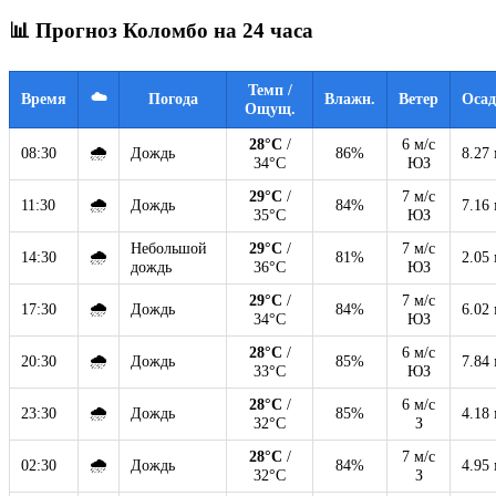
📊 Прогноз Коломбо на 24 часа
Темп /
☁️
Время
Погода
Влажн.
Ветер
Оса
Ощущ.
28°C
/
6 м/с
🌧
08:30
Дождь
86%
8.27
34°C
ЮЗ
29°C
/
7 м/с
🌧
11:30
Дождь
84%
7.16
35°C
ЮЗ
Небольшой
29°C
/
7 м/с
🌧
14:30
81%
2.05
дождь
36°C
ЮЗ
29°C
/
7 м/с
🌧
17:30
Дождь
84%
6.02
34°C
ЮЗ
28°C
/
6 м/с
🌧
20:30
Дождь
85%
7.84
33°C
ЮЗ
28°C
/
6 м/с
🌧
23:30
Дождь
85%
4.18
32°C
З
28°C
/
7 м/с
🌧
02:30
Дождь
84%
4.95
32°C
З