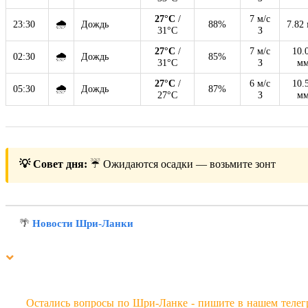
27°C
/
7 м/с
🌧
23:30
Дождь
88%
7.82
31°C
З
27°C
/
7 м/с
10.
🌧
02:30
Дождь
85%
31°C
З
м
27°C
/
6 м/с
10.
🌧
05:30
Дождь
87%
27°C
З
м
💡 Совет дня:
☔ Ожидаются осадки — возьмите зонт
🌴
Новости Шри-Ланки
Остались вопросы по Шри-Ланке - пишите в нашем телег