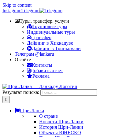
Skip to content
Instagram
Telegram
Туры, трансфер, услуги
Групповые туры
Индивиудальные туры
Трансфер
Дайвинг в Хиккадуве
Дайвинг в Тринкомали
Телеграм @lankaru
О сайте
Контакты
Добавить отчет
Реклама
Результат поиска:
Шри-Ланка
О стране
Новости Шри-Ланки
История Шри-Ланки
Объекты ЮНЕСКО