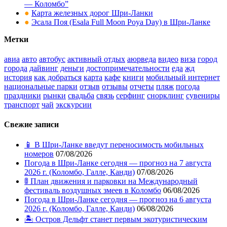
— Коломбо”
●
Карта железных дорог Шри-Ланки
●
Эсала Поя (Esala Full Moon Poya Day) в Шри-Ланке
Метки
авиа
авто
автобус
активный отдых
аюрведа
видео
виза
город
города
дайвинг
деньги
достопримечательности
еда
жд
история
как добраться
карта
кафе
книги
мобильный интернет
национальные парки
отзыв
отзывы
отчеты
пляж
погода
праздники
рынки
свадьба
связь
серфинг
снорклинг
сувениры
транспорт
чай
экскурсии
Свежие записи
📱 В Шри-Ланке введут переносимость мобильных
номеров
07/08/2026
Погода в Шри-Ланке сегодня — прогноз на 7 августа
2026 г. (Коломбо, Галле, Канди)
07/08/2026
🚦 План движения и парковки на Международный
фестиваль воздушных змеев в Коломбо
06/08/2026
Погода в Шри-Ланке сегодня — прогноз на 6 августа
2026 г. (Коломбо, Галле, Канди)
06/08/2026
🏝️ Остров Дельфт станет первым экотуристическим