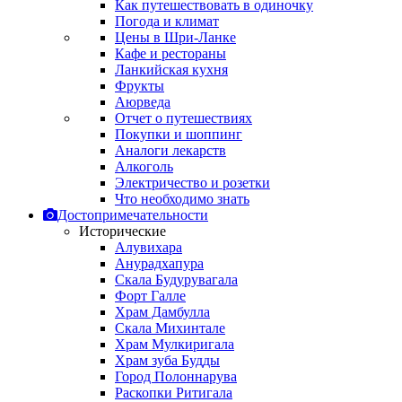
Как путешествовать в одиночку
Погода и климат
Цены в Шри-Ланке
Кафе и рестораны
Ланкийская кухня
Фрукты
Аюрведа
Отчет о путешествиях
Покупки и шоппинг
Аналоги лекарств
Алкоголь
Электричество и розетки
Что необходимо знать
Достопримечательности
Исторические
Алувихара
Анурадхапура
Скала Будурувагала
Форт Галле
Храм Дамбулла
Скала Михинтале
Храм Мулкиригала
Храм зуба Будды
Город Полоннарува
Раскопки Ритигала