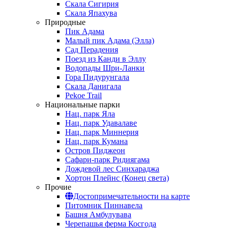
Скала Сигирия
Скала Япахува
Природные
Пик Адама
Малый пик Адама (Элла)
Сад Перадения
Поезд из Канди в Эллу
Водопады Шри-Ланки
Гора Пидурунгала
Скала Данигала
Pekoe Trail
Национальные парки
Нац. парк Яла
Нац. парк Удавалаве
Нац. парк Миннерия
Нац. парк Кумана
Остров Пиджеон
Сафари-парк Ридиягама
Дождевой лес Синхараджа
Хортон Плейнс (Конец света)
Прочие
Достопримечательности на карте
Питомник Пиннавела
Башня Амбулувава
Черепашья ферма Косгода