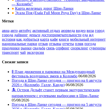
— Коломбо”
●
Карта железных дорог Шри-Ланки
●
Эсала Поя (Esala Full Moon Poya Day) в Шри-Ланке
Метки
авиа
авто
автобус
активный отдых
аюрведа
видео
виза
город
города
дайвинг
деньги
достопримечательности
еда
жд
история
как добраться
карта
кафе
книги
мобильный интернет
национальные парки
отзыв
отзывы
отчеты
пляж
погода
праздники
рынки
свадьба
связь
серфинг
снорклинг
сувениры
транспорт
чай
экскурсии
Свежие записи
🚦 План движения и парковки на Международный
фестиваль воздушных змеев в Коломбо
06/08/2026
Погода в Шри-Ланке сегодня — прогноз на 6 августа
2026 г. (Коломбо, Галле, Канди)
06/08/2026
🏝️ Остров Дельфт станет первым экотуристическим
направлением с нулевыми выбросами в Шри-Ланке
05/08/2026
Погода в Шри-Ланке сегодня — прогноз на 5 августа
2026 г. (Коломбо, Галле, Канди)
05/08/2026