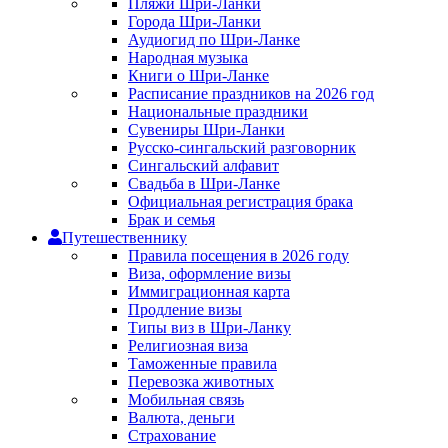
Пляжи Шри-Ланки
Города Шри-Ланки
Аудиогид по Шри-Ланке
Народная музыка
Книги о Шри-Ланке
Расписание праздников на 2026 год
Национальные праздники
Сувениры Шри-Ланки
Русско-сингальский разговорник
Сингальский алфавит
Свадьба в Шри-Ланке
Официальная регистрация брака
Брак и семья
Путешественнику
Правила посещения в 2026 году
Виза, оформление визы
Иммиграционная карта
Продление визы
Типы виз в Шри-Ланку
Религиозная виза
Таможенные правила
Перевозка животных
Мобильная связь
Валюта, деньги
Страхование