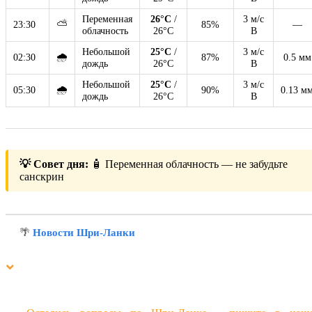
Переменная
26°C
/
3 м/с
⛅
23:30
85%
—
облачность
26°C
В
Небольшой
25°C
/
3 м/с
🌧
02:30
87%
0.5 мм
дождь
26°C
В
Небольшой
25°C
/
3 м/с
🌧
05:30
90%
0.13 м
дождь
26°C
В
💡 Совет дня:
🧴 Переменная облачность — не забудьте
санскрин
🌴
Новости Шри-Ланки