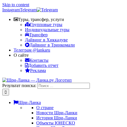
Skip to content
Instagram
Telegram
Туры, трансфер, услуги
Групповые туры
Индивиудальные туры
Трансфер
Дайвинг в Хиккадуве
Дайвинг в Тринкомали
Телеграм @lankaru
О сайте
Контакты
Добавить отчет
Реклама
Результат поиска:
Шри-Ланка
О стране
Новости Шри-Ланки
История Шри-Ланки
Объекты ЮНЕСКО