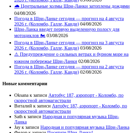
🌧️ Центральные холмы Шри-Ланки затоплены дождями
04/08/2026
Погода в Шри-Ланке сегодня — прогноз на 4 августа
2026 г. (Коломбо, Галле, Канди)
04/08/2026
Шри-Ланка введет первую выделенную полосу для
мотоциклов 🏍️
03/08/2026
Погода в Шри-Ланке сегодня — прогноз на 3 августа
2026 г. (Коломбо, Галле, Канди)
03/08/2026
⚠️ Предупреждение о сильных ветрах и бурном море на
южном побережье Шри-Ланки
02/08/2026
Погода в Шри-Ланке сегодня — прогноз на 2 августа
2026 г. (Коломбо, Галле, Канди)
02/08/2026
Новые комментарии
Oksana
к записи
Автобус 187, аэропорт - Коломбо, по
скоростной автомагистрали
Виталий
к записи
Автобус 187, аэропорт - Коломбо, по
скоростной автомагистрали
Sath
к записи
Народная и популярная музыка Шри-
Ланка
Jay
к записи
Народная и популярная музыка Шри-Ланка
Федор
к записи
Посетите Шри-Ланку!