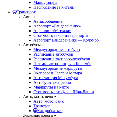
Маяк Дондра
Наблюдение за китами
Транспорт
Авиа »
Авиасообщение
Аэропорт «Бандаранайке»
Аэропорт «Маттала»
Стоимость такси из аэропорта
Аэропорт Бандаранайке — Коломбо
Автобусы »
Междугородние автобусы
Расписание автобусов
Расписание экспресс-автобусов
Петтах - автостанция в Коломбо
Междугородние маршруты
Экспресс в Галле и Матара
Автостанция Макумбура
Автобусы-экспрессы
Маршруты на карте
Стоимость автобусов Шри-Ланки
Авто, мото, вело »
Авто, мото, байк
Трансфер
Как добраться
Железная дорога »