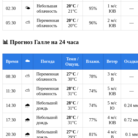
Небольшая
20°C
/
1 м/с
🌤
02:30
95%
—
облачность
21°C
ЮВ
Переменная
20°C
/
2 м/с
⛅
05:30
96%
—
облачность
20°C
ЮВ
📊 Прогноз Галле на 24 часа
Темп /
☁️
Время
Погода
Влажн.
Ветер
Осадк
Ощущ.
Переменная
27°C
/
3 м/с
⛅
08:30
78%
—
облачность
30°C
В
Переменная
28°C
/
5 м/с
⛅
11:30
74%
—
облачность
31°C
ЮВ
Небольшой
28°C
/
5 м/с
🌧
14:30
74%
0.24 м
дождь
31°C
Ю
Небольшой
28°C
/
4 м/с
🌧
17:30
77%
0.72 м
дождь
31°C
ЮВ
Небольшой
27°C
/
4 м/с
🌧
20:30
81%
0.1 мм
дождь
29°C
В