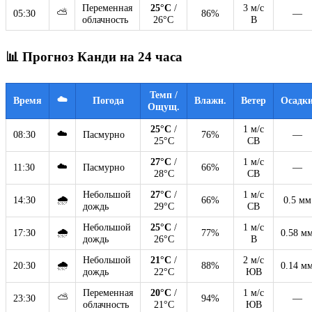
Переменная
25°C
/
3 м/с
⛅
05:30
86%
—
облачность
26°C
В
📊 Прогноз Канди на 24 часа
Темп /
☁️
Время
Погода
Влажн.
Ветер
Осадк
Ощущ.
25°C
/
1 м/с
☁️
08:30
Пасмурно
76%
—
25°C
СВ
27°C
/
1 м/с
☁️
11:30
Пасмурно
66%
—
28°C
СВ
Небольшой
27°C
/
1 м/с
🌧
14:30
66%
0.5 мм
дождь
29°C
СВ
Небольшой
25°C
/
1 м/с
🌧
17:30
77%
0.58 м
дождь
26°C
В
Небольшой
21°C
/
2 м/с
🌧
20:30
88%
0.14 м
дождь
22°C
ЮВ
Переменная
20°C
/
1 м/с
⛅
23:30
94%
—
облачность
21°C
ЮВ