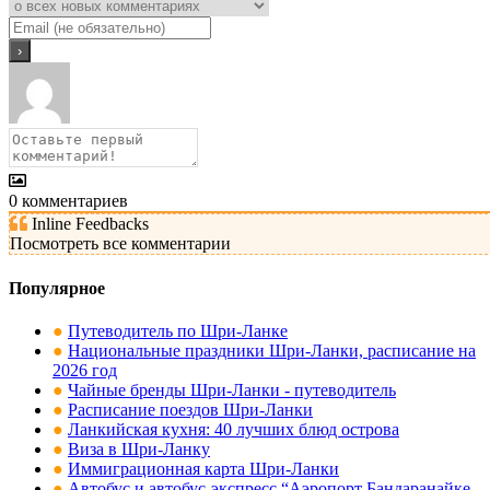
0
комментариев
Inline Feedbacks
Посмотреть все комментарии
Популярное
●
Путеводитель по Шри-Ланке
●
Национальные праздники Шри-Ланки, расписание на
2026 год
●
Чайные бренды Шри-Ланки - путеводитель
●
Расписание поездов Шри-Ланки
●
Ланкийская кухня: 40 лучших блюд острова
●
Виза в Шри-Ланку
●
Иммиграционная карта Шри-Ланки
●
Автобус и автобус-экспресс “Аэропорт Бандаранайке