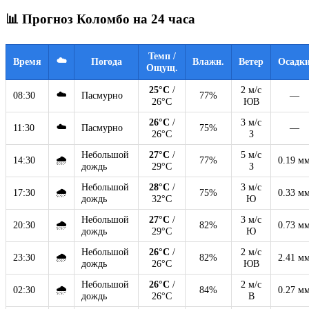
📊 Прогноз Коломбо на 24 часа
Темп /
☁️
Время
Погода
Влажн.
Ветер
Осадк
Ощущ.
25°C
/
2 м/с
☁️
08:30
Пасмурно
77%
—
26°C
ЮВ
26°C
/
3 м/с
☁️
11:30
Пасмурно
75%
—
26°C
З
Небольшой
27°C
/
5 м/с
🌧
14:30
77%
0.19 м
дождь
29°C
З
Небольшой
28°C
/
3 м/с
🌧
17:30
75%
0.33 м
дождь
32°C
Ю
Небольшой
27°C
/
3 м/с
🌧
20:30
82%
0.73 м
дождь
29°C
Ю
Небольшой
26°C
/
2 м/с
🌧
23:30
82%
2.41 м
дождь
26°C
ЮВ
Небольшой
26°C
/
2 м/с
🌧
02:30
84%
0.27 м
дождь
26°C
В