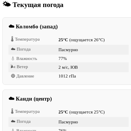
🌤 Текущая погода
☁️ Коломбо (запад)
🌡 Температура
25°C
(ощущается 26°C)
☁️ Погода
Пасмурно
💧 Влажность
77%
🌬 Ветер
2 м/с, ЮВ
🔵 Давление
1012 гПа
☁️ Канди (центр)
🌡 Температура
25°C
(ощущается 25°C)
☁️ Погода
Пасмурно
💧 Влажность
76%