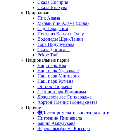
Скала Сигирия
Скала Япахува
Природные
Пик Адама
Малый пик Адама (Элла)
Сад Перадения
Поезд из Канди в Эллу
Водопады Шри-Ланки
Гора Пидурунгала
Скала Данигала
Pekoe Trail
Национальные парки
Нац. парк Яла
Нац. парк Удавалаве
Нац. парк Миннерия
Нац. парк Кумана
Остров Пиджеон
Сафари-парк Ридиягама
Дождевой лес Синхараджа
Хортон Плейнс (Конец света)
Прочие
Достопримечательности на карте
Питомник Пиннавела
Башня Амбулувава
Черепашья ферма Косгода