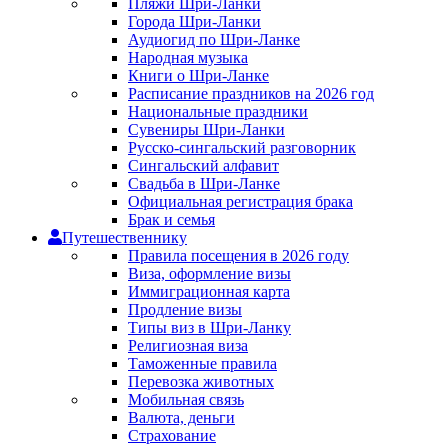
Пляжи Шри-Ланки
Города Шри-Ланки
Аудиогид по Шри-Ланке
Народная музыка
Книги о Шри-Ланке
Расписание праздников на 2026 год
Национальные праздники
Сувениры Шри-Ланки
Русско-сингальский разговорник
Сингальский алфавит
Свадьба в Шри-Ланке
Официальная регистрация брака
Брак и семья
Путешественнику
Правила посещения в 2026 году
Виза, оформление визы
Иммиграционная карта
Продление визы
Типы виз в Шри-Ланку
Религиозная виза
Таможенные правила
Перевозка животных
Мобильная связь
Валюта, деньги
Страхование