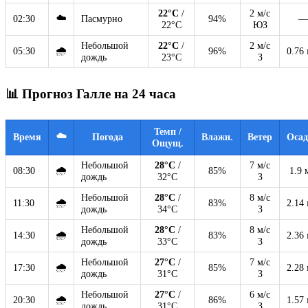
22°C
/
2 м/с
☁️
02:30
Пасмурно
94%
—
22°C
ЮЗ
Небольшой
22°C
/
2 м/с
🌧
05:30
96%
0.76
дождь
23°C
З
📊 Прогноз Галле на 24 часа
Темп /
☁️
Время
Погода
Влажн.
Ветер
Оса
Ощущ.
Небольшой
28°C
/
7 м/с
🌧
08:30
85%
1.9 
дождь
32°C
З
Небольшой
28°C
/
8 м/с
🌧
11:30
83%
2.14
дождь
34°C
З
Небольшой
28°C
/
8 м/с
🌧
14:30
83%
2.36
дождь
33°C
З
Небольшой
27°C
/
7 м/с
🌧
17:30
85%
2.28
дождь
31°C
З
Небольшой
27°C
/
6 м/с
🌧
20:30
86%
1.57
дождь
31°C
З