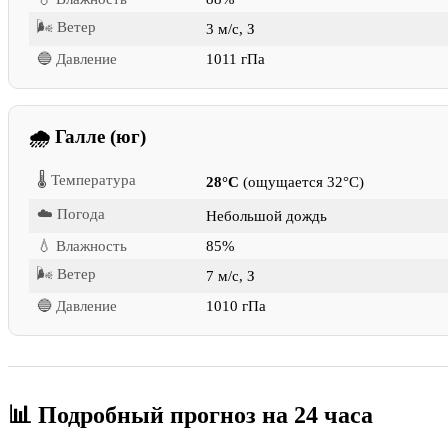
🌬 Ветер
3 м/с, З
🔵 Давление
1011 гПа
🌧 Галле (юг)
🌡 Температура
28°C
(ощущается 32°C)
☁️ Погода
Небольшой дождь
💧 Влажность
85%
🌬 Ветер
7 м/с, З
🔵 Давление
1010 гПа
📊 Подробный прогноз на 24 часа