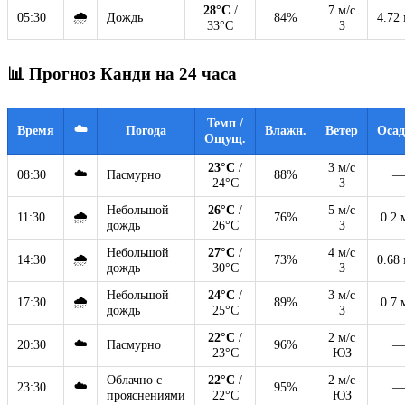
28°C
/
7 м/с
🌧
05:30
Дождь
84%
4.72
33°C
З
📊 Прогноз Канди на 24 часа
Темп /
☁️
Время
Погода
Влажн.
Ветер
Оса
Ощущ.
23°C
/
3 м/с
☁️
08:30
Пасмурно
88%
—
24°C
З
Небольшой
26°C
/
5 м/с
🌧
11:30
76%
0.2 
дождь
26°C
З
Небольшой
27°C
/
4 м/с
🌧
14:30
73%
0.68
дождь
30°C
З
Небольшой
24°C
/
3 м/с
🌧
17:30
89%
0.7 
дождь
25°C
З
22°C
/
2 м/с
☁️
20:30
Пасмурно
96%
—
23°C
ЮЗ
Облачно с
22°C
/
2 м/с
☁️
23:30
95%
—
прояснениями
22°C
ЮЗ