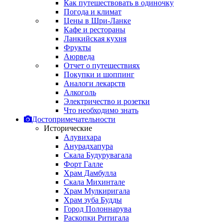
Как путешествовать в одиночку
Погода и климат
Цены в Шри-Ланке
Кафе и рестораны
Ланкийская кухня
Фрукты
Аюрведа
Отчет о путешествиях
Покупки и шоппинг
Аналоги лекарств
Алкоголь
Электричество и розетки
Что необходимо знать
Достопримечательности
Исторические
Алувихара
Анурадхапура
Скала Будурувагала
Форт Галле
Храм Дамбулла
Скала Михинтале
Храм Мулкиригала
Храм зуба Будды
Город Полоннарува
Раскопки Ритигала