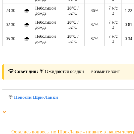
Небольшой
28°C
/
7 м/с
🌧
23:30
86%
1.22
дождь
32°C
З
Небольшой
28°C
/
7 м/с
🌧
02:30
87%
0.81
дождь
32°C
З
Небольшой
28°C
/
7 м/с
🌧
05:30
87%
0.34
дождь
32°C
З
💡 Совет дня:
☔ Ожидаются осадки — возьмите зонт
🌴
Новости Шри-Ланки
Остались вопросы по Шри-Ланке - пишите в нашем телег