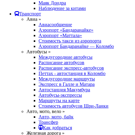
Маяк Дондра
Наблюдение за китами
Транспорт
Авиа »
Авиасообщение
Аэропорт «Бандаранайке»
Аэропорт «Маттала»
Стоимость такси из аэропорта
Аэропорт Бандаранайке — Коломбо
Автобусы »
Междугородние автобусы
Расписание автобусов
Расписание экспресс-автобусов
Петтах - автостанция в Коломбо
Междугородние маршруты
Экспресс в Галле и Матара
Автостанция Макумбура
Автобусы-экспрессы
Маршруты на карте
Стоимость автобусов Шри-Ланки
Авто, мото, вело »
Авто, мото, байк
Трансфер
Как добраться
Железная дорога »