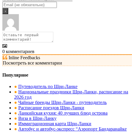
0
комментариев
Inline Feedbacks
Посмотреть все комментарии
Популярное
●
Путеводитель по Шри-Ланке
●
Национальные праздники Шри-Ланки, расписание на
2026 год
●
Чайные бренды Шри-Ланки - путеводитель
●
Расписание поездов Шри-Ланки
●
Ланкийская кухня: 40 лучших блюд острова
●
Виза в Шри-Ланку
●
Иммиграционная карта Шри-Ланки
●
Автобус и автобус-экспресс “Аэропорт Бандаранайке