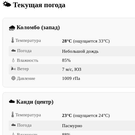
🌤 Текущая погода
🌧 Коломбо (запад)
🌡 Температура
28°C
(ощущается 33°C)
☁️ Погода
Небольшой дождь
💧 Влажность
85%
🌬 Ветер
7 м/с, ЮЗ
🔵 Давление
1009 гПа
☁️ Канди (центр)
🌡 Температура
23°C
(ощущается 24°C)
☁️ Погода
Пасмурно
💧 Влажность
88%