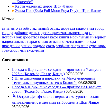
— Коломбо”
●
Карта железных дорог Шри-Ланки
●
Эсала Поя (Esala Full Moon Poya Day) в Шри-Ланке
Метки
авиа
авто
автобус
активный отдых
аюрведа
видео
виза
город
города
дайвинг
деньги
достопримечательности
еда
жд
история
как добраться
карта
кафе
книги
мобильный интернет
национальные парки
отзыв
отзывы
отчеты
пляж
погода
праздники
рынки
свадьба
связь
серфинг
снорклинг
сувениры
транспорт
чай
экскурсии
Свежие записи
Погода в Шри-Ланке сегодня — прогноз на 7 августа
2026 г. (Коломбо, Галле, Канди)
07/08/2026
🚦 План движения и парковки на Международный
фестиваль воздушных змеев в Коломбо
06/08/2026
Погода в Шри-Ланке сегодня — прогноз на 6 августа
2026 г. (Коломбо, Галле, Канди)
06/08/2026
🏝️ Остров Дельфт станет первым экотуристическим
направлением с нулевыми выбросами в Шри-Ланке
05/08/2026