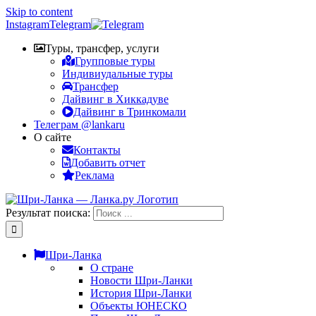
Skip to content
Instagram
Telegram
Туры, трансфер, услуги
Групповые туры
Индивиудальные туры
Трансфер
Дайвинг в Хиккадуве
Дайвинг в Тринкомали
Телеграм @lankaru
О сайте
Контакты
Добавить отчет
Реклама
Результат поиска:
Шри-Ланка
О стране
Новости Шри-Ланки
История Шри-Ланки
Объекты ЮНЕСКО