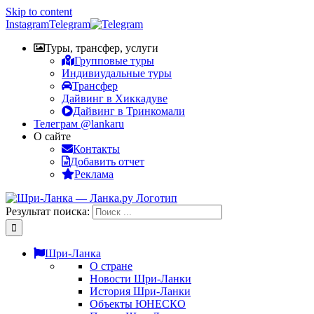
Skip to content
Instagram
Telegram
Туры, трансфер, услуги
Групповые туры
Индивиудальные туры
Трансфер
Дайвинг в Хиккадуве
Дайвинг в Тринкомали
Телеграм @lankaru
О сайте
Контакты
Добавить отчет
Реклама
Результат поиска:
Шри-Ланка
О стране
Новости Шри-Ланки
История Шри-Ланки
Объекты ЮНЕСКО