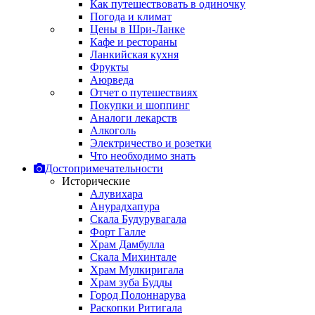
Как путешествовать в одиночку
Погода и климат
Цены в Шри-Ланке
Кафе и рестораны
Ланкийская кухня
Фрукты
Аюрведа
Отчет о путешествиях
Покупки и шоппинг
Аналоги лекарств
Алкоголь
Электричество и розетки
Что необходимо знать
Достопримечательности
Исторические
Алувихара
Анурадхапура
Скала Будурувагала
Форт Галле
Храм Дамбулла
Скала Михинтале
Храм Мулкиригала
Храм зуба Будды
Город Полоннарува
Раскопки Ритигала