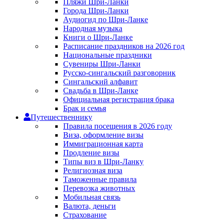
Пляжи Шри-Ланки
Города Шри-Ланки
Аудиогид по Шри-Ланке
Народная музыка
Книги о Шри-Ланке
Расписание праздников на 2026 год
Национальные праздники
Сувениры Шри-Ланки
Русско-сингальский разговорник
Сингальский алфавит
Свадьба в Шри-Ланке
Официальная регистрация брака
Брак и семья
Путешественнику
Правила посещения в 2026 году
Виза, оформление визы
Иммиграционная карта
Продление визы
Типы виз в Шри-Ланку
Религиозная виза
Таможенные правила
Перевозка животных
Мобильная связь
Валюта, деньги
Страхование