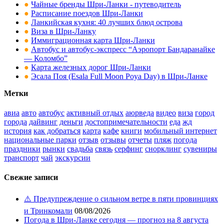
●
Чайные бренды Шри-Ланки - путеводитель
●
Расписание поездов Шри-Ланки
●
Ланкийская кухня: 40 лучших блюд острова
●
Виза в Шри-Ланку
●
Иммиграционная карта Шри-Ланки
●
Автобус и автобус-экспресс “Аэропорт Бандаранайке
— Коломбо”
●
Карта железных дорог Шри-Ланки
●
Эсала Поя (Esala Full Moon Poya Day) в Шри-Ланке
Метки
авиа
авто
автобус
активный отдых
аюрведа
видео
виза
город
города
дайвинг
деньги
достопримечательности
еда
жд
история
как добраться
карта
кафе
книги
мобильный интернет
национальные парки
отзыв
отзывы
отчеты
пляж
погода
праздники
рынки
свадьба
связь
серфинг
снорклинг
сувениры
транспорт
чай
экскурсии
Свежие записи
⚠️ Предупреждение о сильном ветре в пяти провинциях
и Тринкомали
08/08/2026
Погода в Шри-Ланке сегодня — прогноз на 8 августа