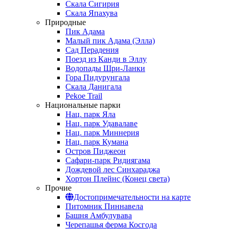
Скала Сигирия
Скала Япахува
Природные
Пик Адама
Малый пик Адама (Элла)
Сад Перадения
Поезд из Канди в Эллу
Водопады Шри-Ланки
Гора Пидурунгала
Скала Данигала
Pekoe Trail
Национальные парки
Нац. парк Яла
Нац. парк Удавалаве
Нац. парк Миннерия
Нац. парк Кумана
Остров Пиджеон
Сафари-парк Ридиягама
Дождевой лес Синхараджа
Хортон Плейнс (Конец света)
Прочие
Достопримечательности на карте
Питомник Пиннавела
Башня Амбулувава
Черепашья ферма Косгода