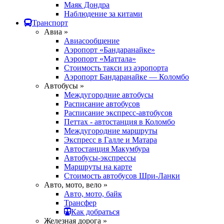
Маяк Дондра
Наблюдение за китами
Транспорт
Авиа »
Авиасообщение
Аэропорт «Бандаранайке»
Аэропорт «Маттала»
Стоимость такси из аэропорта
Аэропорт Бандаранайке — Коломбо
Автобусы »
Междугородние автобусы
Расписание автобусов
Расписание экспресс-автобусов
Петтах - автостанция в Коломбо
Междугородние маршруты
Экспресс в Галле и Матара
Автостанция Макумбура
Автобусы-экспрессы
Маршруты на карте
Стоимость автобусов Шри-Ланки
Авто, мото, вело »
Авто, мото, байк
Трансфер
Как добраться
Железная дорога »