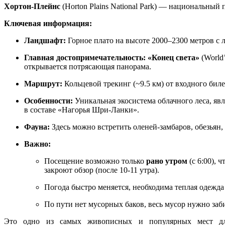
Хортон-Плейнс
(Horton Plains National Park) — национальны
Ключевая информация:
Ландшафт:
Горное плато на высоте 2000–2300 метров с л
Главная достопримечательность:
«Конец света»
(World
открывается потрясающая панорама.
Маршрут:
Кольцевой трекинг (~9.5 км) от входного бил
Особенности:
Уникальная экосистема облачного леса, 
в составе «Нагорья Шри-Ланки».
Фауна:
Здесь можно встретить оленей-замбаров, обезьян
Важно:
Посещение возможно только
рано утром
(с 6:00), 
закроют обзор (после 10-11 утра).
Погода быстро меняется, необходима теплая одежда 
По пути нет мусорных баков, весь мусор нужно заби
Это одно из самых живописных и популярных мест дл