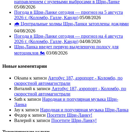
направлением с нулевыми выбросами в Шри-Ланке
05/08/2026
Погода в Шри-Ланке сегодня — прогноз на 5 августа
2026 г. (Коломбо, Галле, Канди)
05/08/2026
🌧️ Центральные холмы Шри-Ланки затоплены дождями
04/08/2026
Погода в Шри-Ланке сегодня — прогноз на 4 августа
2026 г. (Коломбо, Галле, Канди)
04/08/2026
Шри-Ланка введет первую выделенную полосу для
мотоциклов 🏍️
03/08/2026
Новые комментарии
Oksana
к записи
Автобус 187, аэропорт - Коломбо, по
скоростной автомагистрали
Виталий
к записи
Автобус 187, аэропорт - Коломбо, по
скоростной автомагистрали
Sath
к записи
Народная и популярная музыка Шри-
Ланка
Jay
к записи
Народная и популярная музыка Шри-Ланка
Федор
к записи
Посетите Шри-Ланку!
Валерий
к записи
Посетите Шри-Ланку!
Туристические услуги