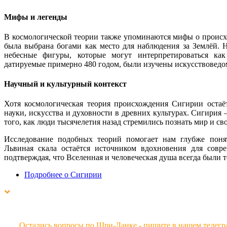
Мифы и легенды
В космологической теории также упоминаются мифы о происхо
была выбрана богами как место для наблюдения за Землёй.
небесные фигуры, которые могут интерпретироваться как
датируемые примерно 480 годом, были изучены искусствовед
Научный и культурный контекст
Хотя космологическая теория происхождения Сигирии остаёт
науки, искусства и духовности в древних культурах. Сигирия 
того, как люди тысячелетия назад стремились познать мир и сво
Исследование подобных теорий помогает нам глубже понят
Львиная скала остаётся источником вдохновения для совр
подтверждая, что Вселенная и человеческая душа всегда были т
Подробнее о Сигирии
Остались вопросы по Шри-Ланке - пишите в нашем телегр