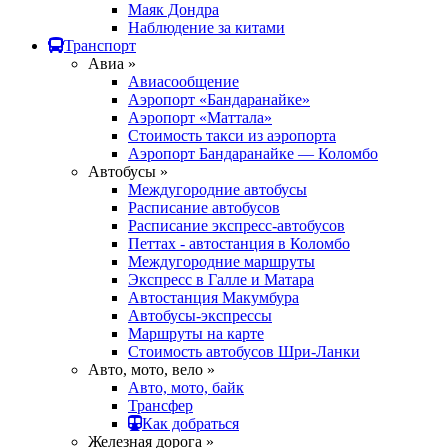
Маяк Дондра
Наблюдение за китами
Транспорт
Авиа »
Авиасообщение
Аэропорт «Бандаранайке»
Аэропорт «Маттала»
Стоимость такси из аэропорта
Аэропорт Бандаранайке — Коломбо
Автобусы »
Междугородние автобусы
Расписание автобусов
Расписание экспресс-автобусов
Петтах - автостанция в Коломбо
Междугородние маршруты
Экспресс в Галле и Матара
Автостанция Макумбура
Автобусы-экспрессы
Маршруты на карте
Стоимость автобусов Шри-Ланки
Авто, мото, вело »
Авто, мото, байк
Трансфер
Как добраться
Железная дорога »