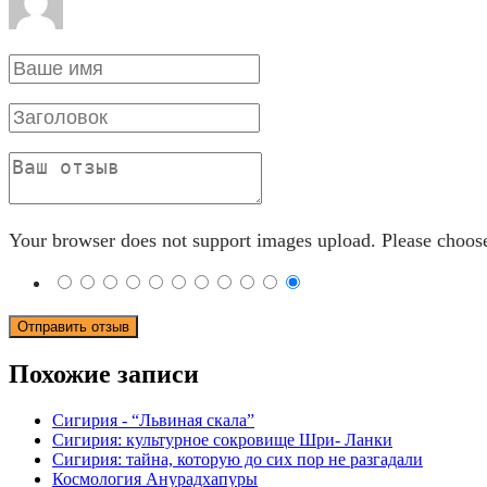
Your browser does not support images upload. Please choos
Похожие записи
Сигирия - “Львиная скала”
Сигирия: культурное сокровище Шри- Ланки
Сигирия: тайна, которую до сих пор не разгадали
Космология Анурадхапуры