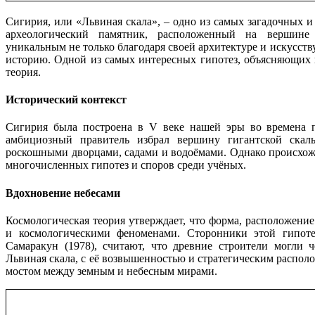
Сигирия, или «Львиная скала», – одно из самых загадочных 
археологический памятник, расположенный на вершине м
уникальным не только благодаря своей архитектуре и искусству
историю. Одной из самых интересных гипотез, объясняющих 
теория.
Исторический контекст
Сигирия была построена в V веке нашей эры во времена п
амбициозный правитель избрал вершину гигантской скалы
роскошными дворцами, садами и водоёмами. Однако происхожд
многочисленных гипотез и споров среди учёных.
Вдохновение небесами
Космологическая теория утверждает, что форма, расположени
и космологическими феноменами. Сторонники этой гипоте
Самаракун (1978), считают, что древние строители могли 
Львиная скала, с её возвышенностью и стратегическим распол
мостом между земным и небесным мирами.