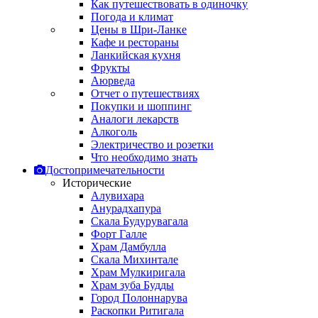
Как путешествовать в одиночку
Погода и климат
Цены в Шри-Ланке
Кафе и рестораны
Ланкийская кухня
Фрукты
Аюрведа
Отчет о путешествиях
Покупки и шоппинг
Аналоги лекарств
Алкоголь
Электричество и розетки
Что необходимо знать
Достопримечательности
Исторические
Алувихара
Анурадхапура
Скала Будурувагала
Форт Галле
Храм Дамбулла
Скала Михинтале
Храм Мулкиригала
Храм зуба Будды
Город Полоннарува
Раскопки Ритигала