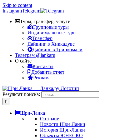
Skip to content
Instagram
Telegram
Туры, трансфер, услуги
Групповые туры
Индивиудальные туры
Трансфер
Дайвинг в Хиккадуве
Дайвинг в Тринкомали
Телеграм @lankaru
О сайте
Контакты
Добавить отчет
Реклама
Результат поиска:
Шри-Ланка
О стране
Новости Шри-Ланки
История Шри-Ланки
Объекты ЮНЕСКО