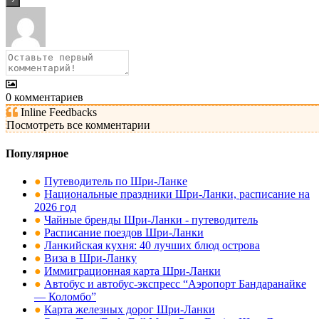
0
комментариев
Inline Feedbacks
Посмотреть все комментарии
Популярное
●
Путеводитель по Шри-Ланке
●
Национальные праздники Шри-Ланки, расписание на
2026 год
●
Чайные бренды Шри-Ланки - путеводитель
●
Расписание поездов Шри-Ланки
●
Ланкийская кухня: 40 лучших блюд острова
●
Виза в Шри-Ланку
●
Иммиграционная карта Шри-Ланки
●
Автобус и автобус-экспресс “Аэропорт Бандаранайке
— Коломбо”
●
Карта железных дорог Шри-Ланки