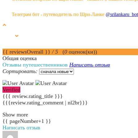
Телеграм бот - путеводитель по Шри-Ланке
@srilankaru_bot
{{ reviewsOverall }}
/ 5
(
0
оценок(ки))
Общая оценка
Отзывы путешественников
Написать отзыв
Сортировать:
Verified
{{{ review.rating_title }}}
{{{review.rating_comment | nl2br}}}
Show more
{{ pageNumber+1 }}
Написать отзыв