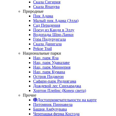
Скала Сигирия
Скала Япахува
Природные
Пик Адама
Малый пик Адама (Элла)
Сад Перадения
Поезд из Канди в Эллу
Водопады Шри-Ланки
Гора Пидурунгала
Скала Данигала
Pekoe Trail
Национальные парки
Нац. парк Яла
Нац. парк Удавалаве
Нац. парк Миннерия
Нац. парк Кумана
Остров Пиджеон
Сафари-парк Ридиягама
Дождевой лес Синхараджа
Хортон Плейнс (Конец света)
Прочие
Достопримечательности на карте
Питомник Пиннавела
Башня Амбулувава
Черепашья ферма Косгода