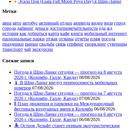
●
Эсала Поя (Esala Full Moon Poya Day) в Шри-Ланке
Метки
авиа
авто
автобус
активный отдых
аюрведа
видео
виза
город
города
дайвинг
деньги
достопримечательности
еда
жд
история
как добраться
карта
кафе
книги
мобильный интернет
национальные парки
отзыв
отзывы
отчеты
пляж
погода
праздники
рынки
свадьба
связь
серфинг
снорклинг
сувениры
транспорт
чай
экскурсии
Свежие записи
Погода в Шри-Ланке сегодня — прогноз на 8 августа
2026 г. (Коломбо, Галле, Канди)
08/08/2026
📱 В Шри-Ланке введут переносимость мобильных
номеров
07/08/2026
Погода в Шри-Ланке сегодня — прогноз на 7 августа
2026 г. (Коломбо, Галле, Канди)
07/08/2026
🚦 План движения и парковки на Международный
фестиваль воздушных змеев в Коломбо
06/08/2026
Погода в Шри-Ланке сегодня — прогноз на 6 августа
2026 г. (Коломбо, Галле, Канди)
06/08/2026
🏝️ Остров Дельфт станет первым экотуристическим