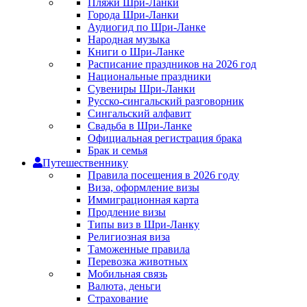
Пляжи Шри-Ланки
Города Шри-Ланки
Аудиогид по Шри-Ланке
Народная музыка
Книги о Шри-Ланке
Расписание праздников на 2026 год
Национальные праздники
Сувениры Шри-Ланки
Русско-сингальский разговорник
Сингальский алфавит
Свадьба в Шри-Ланке
Официальная регистрация брака
Брак и семья
Путешественнику
Правила посещения в 2026 году
Виза, оформление визы
Иммиграционная карта
Продление визы
Типы виз в Шри-Ланку
Религиозная виза
Таможенные правила
Перевозка животных
Мобильная связь
Валюта, деньги
Страхование