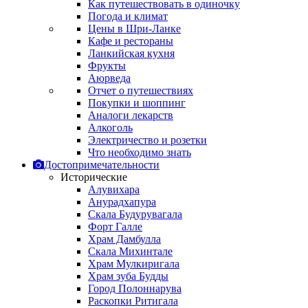
Как путешествовать в одиночку
Погода и климат
Цены в Шри-Ланке
Кафе и рестораны
Ланкийская кухня
Фрукты
Аюрведа
Отчет о путешествиях
Покупки и шоппинг
Аналоги лекарств
Алкоголь
Электричество и розетки
Что необходимо знать
Достопримечательности
Исторические
Алувихара
Анурадхапура
Скала Будурувагала
Форт Галле
Храм Дамбулла
Скала Михинтале
Храм Мулкиригала
Храм зуба Будды
Город Полоннарува
Раскопки Ритигала