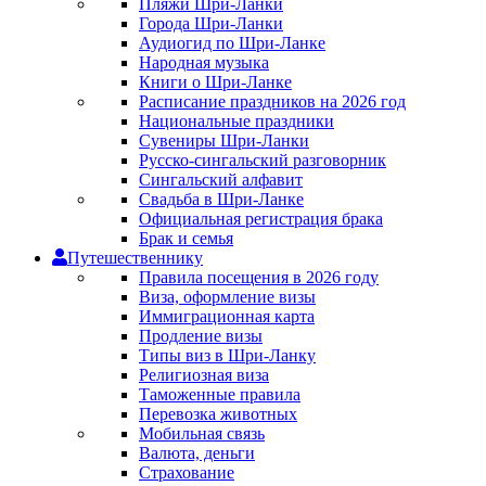
Пляжи Шри-Ланки
Города Шри-Ланки
Аудиогид по Шри-Ланке
Народная музыка
Книги о Шри-Ланке
Расписание праздников на 2026 год
Национальные праздники
Сувениры Шри-Ланки
Русско-сингальский разговорник
Сингальский алфавит
Свадьба в Шри-Ланке
Официальная регистрация брака
Брак и семья
Путешественнику
Правила посещения в 2026 году
Виза, оформление визы
Иммиграционная карта
Продление визы
Типы виз в Шри-Ланку
Религиозная виза
Таможенные правила
Перевозка животных
Мобильная связь
Валюта, деньги
Страхование