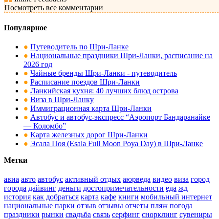
Посмотреть все комментарии
Популярное
●
Путеводитель по Шри-Ланке
●
Национальные праздники Шри-Ланки, расписание на
2026 год
●
Чайные бренды Шри-Ланки - путеводитель
●
Расписание поездов Шри-Ланки
●
Ланкийская кухня: 40 лучших блюд острова
●
Виза в Шри-Ланку
●
Иммиграционная карта Шри-Ланки
●
Автобус и автобус-экспресс “Аэропорт Бандаранайке
— Коломбо”
●
Карта железных дорог Шри-Ланки
●
Эсала Поя (Esala Full Moon Poya Day) в Шри-Ланке
Метки
авиа
авто
автобус
активный отдых
аюрведа
видео
виза
город
города
дайвинг
деньги
достопримечательности
еда
жд
история
как добраться
карта
кафе
книги
мобильный интернет
национальные парки
отзыв
отзывы
отчеты
пляж
погода
праздники
рынки
свадьба
связь
серфинг
снорклинг
сувениры