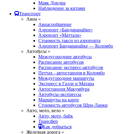
Маяк Дондра
Наблюдение за китами
Транспорт
Авиа »
Авиасообщение
Аэропорт «Бандаранайке»
Аэропорт «Маттала»
Стоимость такси из аэропорта
Аэропорт Бандаранайке — Коломбо
Автобусы »
Междугородние автобусы
Расписание автобусов
Расписание экспресс-автобусов
Петтах - автостанция в Коломбо
Междугородние маршруты
Экспресс в Галле и Матара
Автостанция Макумбура
Автобусы-экспрессы
Маршруты на карте
Стоимость автобусов Шри-Ланки
Авто, мото, вело »
Авто, мото, байк
Трансфер
Как добраться
Железная дорога »