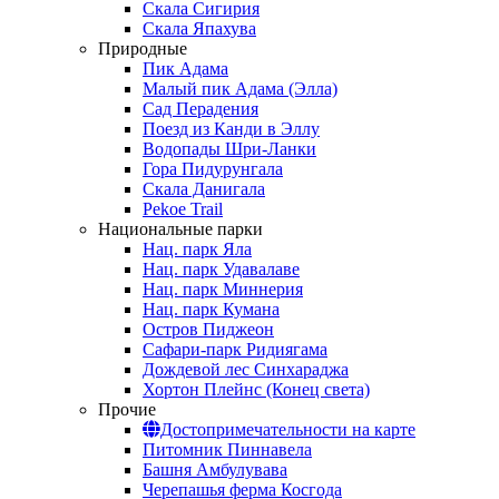
Скала Сигирия
Скала Япахува
Природные
Пик Адама
Малый пик Адама (Элла)
Сад Перадения
Поезд из Канди в Эллу
Водопады Шри-Ланки
Гора Пидурунгала
Скала Данигала
Pekoe Trail
Национальные парки
Нац. парк Яла
Нац. парк Удавалаве
Нац. парк Миннерия
Нац. парк Кумана
Остров Пиджеон
Сафари-парк Ридиягама
Дождевой лес Синхараджа
Хортон Плейнс (Конец света)
Прочие
Достопримечательности на карте
Питомник Пиннавела
Башня Амбулувава
Черепашья ферма Косгода