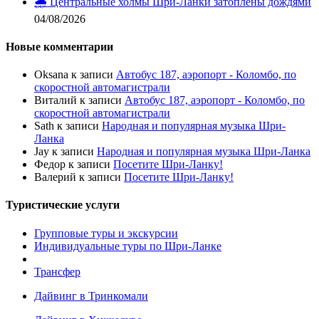
🌧️ Центральные холмы Шри-Ланки затоплены дождями
04/08/2026
Новые комментарии
Oksana
к записи
Автобус 187, аэропорт - Коломбо, по
скоростной автомагистрали
Виталий
к записи
Автобус 187, аэропорт - Коломбо, по
скоростной автомагистрали
Sath
к записи
Народная и популярная музыка Шри-
Ланка
Jay
к записи
Народная и популярная музыка Шри-Ланка
Федор
к записи
Посетите Шри-Ланку!
Валерий
к записи
Посетите Шри-Ланку!
Туристические услуги
Групповые туры и экскурсии
Индивидуальные туры по Шри-Ланке
Трансфер
Дайвинг в Тринкомали