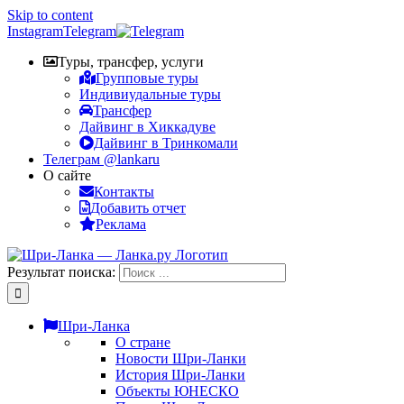
Skip to content
Instagram
Telegram
Туры, трансфер, услуги
Групповые туры
Индивиудальные туры
Трансфер
Дайвинг в Хиккадуве
Дайвинг в Тринкомали
Телеграм @lankaru
О сайте
Контакты
Добавить отчет
Реклама
Результат поиска:
Шри-Ланка
О стране
Новости Шри-Ланки
История Шри-Ланки
Объекты ЮНЕСКО