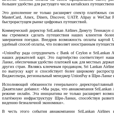
большее удобство для растущего числа китайских путешествен
Это дополнение не только расширяет спектр платёжных сис
MasterCard, Amex, Diners, Discover, UATP, Alipay и WeChat 
быстрорастущем рынке цифровых путешествий.
Коммерческий директор SriLankan Airlines Димуту Теннакун 
мы стремимся сделать путешествия наших клиентов бол
завершения поездки. Внедрив возможность оплаты картой 
удобный способ оплаты, что позволяет иностранным путешеств
«UnionPay рада сотрудничать с Bank of Ceylon и SriLankan A
наших держателей карт. Это партнёрство соответствует на
Ланке, обеспечивая удобство платежей как для местных держат
других стран. Являясь ключевым продавцом, Sri Lankan Airli
по выпуску карт и способствует более широкому распрос
Виджесекера, региональный менеджер UnionPay в Шри-Ланке 
Исполняющий обязанности генерального директора/главны
Джаятилаке добавил: «Мы рады, что авиакомпания SriLankan A
режиме онлайн. Эта инициатива не только расширяет возмо
платёжную инфраструктуру Шри-Ланки, способствуя разви
видению безналичной экономики».
В честь этого события авиакомпании SriLankan Airlines