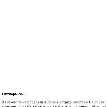
Октябрь 2025
Авиакомпания SriLankan Airlines в сотрудничестве с UnionPay In
качестве способа оплаты на своём официальном сайте, ра