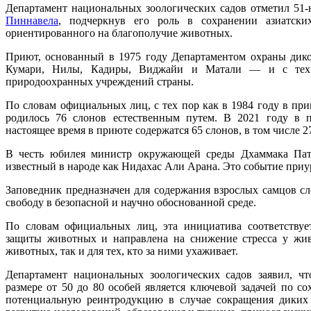
Департамент национальных зоологических садов отметил 51
Пиннавела
, подчеркнув его роль в сохранении азиатски
ориентированного на благополучие животных.
Приют, основанный в 1975 году Департаментом охраны дико
Кумари, Нилы, Кадиры, Виджайи и Матали — и с тех 
природоохранных учреждений страны.
По словам официальных лиц, с тех пор как в 1984 году в пр
родилось 76 слонов естественным путем. В 2021 году в 
настоящее время в приюте содержатся 65 слонов, в том числе 2
В честь юбилея министр окружающей среды Дхаммака Пата
известный в народе как Нидахас Али Арана. Это событие приу
Заповедник предназначен для содержания взрослых самцов сл
свободу в безопасной и научно обоснованной среде.
По словам официальных лиц, эта инициатива соответствуе
защиты животных и направлена на снижение стресса у жи
животных, так и для тех, кто за ними ухаживает.
Департамент национальных зоологических садов заявил, ч
размере от 50 до 80 особей является ключевой задачей по 
потенциальную реинтродукцию в случае сокращения диких