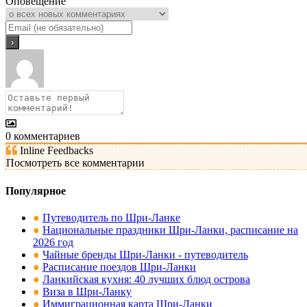
Оповещение
0
комментариев
Inline Feedbacks
Посмотреть все комментарии
Популярное
●
Путеводитель по Шри-Ланке
●
Национальные праздники Шри-Ланки, расписание на
2026 год
●
Чайные бренды Шри-Ланки - путеводитель
●
Расписание поездов Шри-Ланки
●
Ланкийская кухня: 40 лучших блюд острова
●
Виза в Шри-Ланку
●
Иммиграционная карта Шри-Ланки