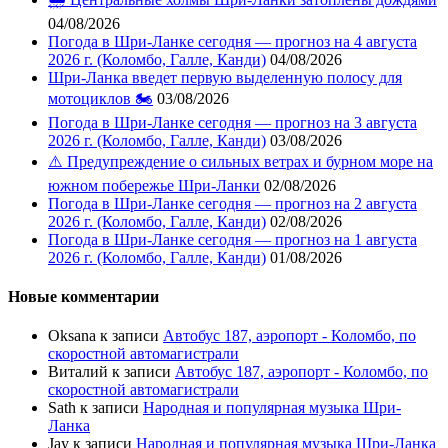
04/08/2026
Погода в Шри-Ланке сегодня — прогноз на 4 августа
2026 г. (Коломбо, Галле, Канди)
04/08/2026
Шри-Ланка введет первую выделенную полосу для
мотоциклов 🏍️
03/08/2026
Погода в Шри-Ланке сегодня — прогноз на 3 августа
2026 г. (Коломбо, Галле, Канди)
03/08/2026
⚠️ Предупреждение о сильных ветрах и бурном море на
южном побережье Шри-Ланки
02/08/2026
Погода в Шри-Ланке сегодня — прогноз на 2 августа
2026 г. (Коломбо, Галле, Канди)
02/08/2026
Погода в Шри-Ланке сегодня — прогноз на 1 августа
2026 г. (Коломбо, Галле, Канди)
01/08/2026
Новые комментарии
Oksana
к записи
Автобус 187, аэропорт - Коломбо, по
скоростной автомагистрали
Виталий
к записи
Автобус 187, аэропорт - Коломбо, по
скоростной автомагистрали
Sath
к записи
Народная и популярная музыка Шри-
Ланка
Jay
к записи
Народная и популярная музыка Шри-Ланка