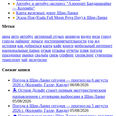
●
Автобус и автобус-экспресс “Аэропорт Бандаранайке
— Коломбо”
●
Карта железных дорог Шри-Ланки
●
Эсала Поя (Esala Full Moon Poya Day) в Шри-Ланке
Метки
авиа
авто
автобус
активный отдых
аюрведа
видео
виза
город
города
дайвинг
деньги
достопримечательности
еда
жд
история
как добраться
карта
кафе
книги
мобильный интернет
национальные парки
отзыв
отзывы
отчеты
пляж
погода
праздники
рынки
свадьба
связь
серфинг
снорклинг
сувениры
транспорт
чай
экскурсии
Свежие записи
Погода в Шри-Ланке сегодня — прогноз на 6 августа
2026 г. (Коломбо, Галле, Канди)
06/08/2026
🏝️ Остров Дельфт станет первым экотуристическим
направлением с нулевыми выбросами в Шри-Ланке
05/08/2026
Погода в Шри-Ланке сегодня — прогноз на 5 августа
2026 г. (Коломбо, Галле, Канди)
05/08/2026
🌧️ Центральные холмы Шри-Ланки затоплены дождями