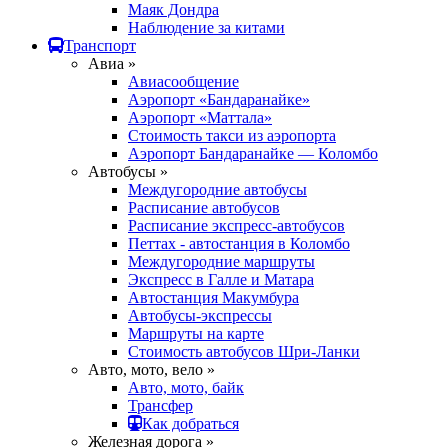
Маяк Дондра
Наблюдение за китами
Транспорт
Авиа »
Авиасообщение
Аэропорт «Бандаранайке»
Аэропорт «Маттала»
Стоимость такси из аэропорта
Аэропорт Бандаранайке — Коломбо
Автобусы »
Междугородние автобусы
Расписание автобусов
Расписание экспресс-автобусов
Петтах - автостанция в Коломбо
Междугородние маршруты
Экспресс в Галле и Матара
Автостанция Макумбура
Автобусы-экспрессы
Маршруты на карте
Стоимость автобусов Шри-Ланки
Авто, мото, вело »
Авто, мото, байк
Трансфер
Как добраться
Железная дорога »