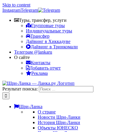
Skip to content
Instagram
Telegram
Туры, трансфер, услуги
Групповые туры
Индивиудальные туры
Трансфер
Дайвинг в Хиккадуве
Дайвинг в Тринкомали
Телеграм @lankaru
О сайте
Контакты
Добавить отчет
Реклама
Результат поиска:
Шри-Ланка
О стране
Новости Шри-Ланки
История Шри-Ланки
Объекты ЮНЕСКО