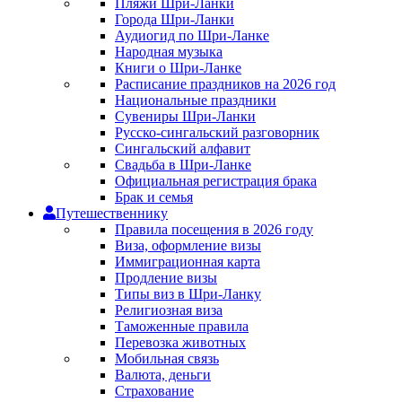
Пляжи Шри-Ланки
Города Шри-Ланки
Аудиогид по Шри-Ланке
Народная музыка
Книги о Шри-Ланке
Расписание праздников на 2026 год
Национальные праздники
Сувениры Шри-Ланки
Русско-сингальский разговорник
Сингальский алфавит
Свадьба в Шри-Ланке
Официальная регистрация брака
Брак и семья
Путешественнику
Правила посещения в 2026 году
Виза, оформление визы
Иммиграционная карта
Продление визы
Типы виз в Шри-Ланку
Религиозная виза
Таможенные правила
Перевозка животных
Мобильная связь
Валюта, деньги
Страхование