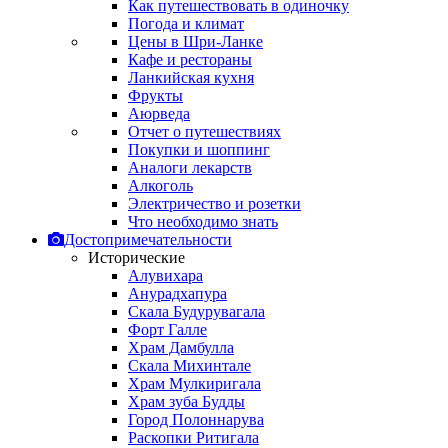
Как путешествовать в одиночку
Погода и климат
Цены в Шри-Ланке
Кафе и рестораны
Ланкийская кухня
Фрукты
Аюрведа
Отчет о путешествиях
Покупки и шоппинг
Аналоги лекарств
Алкоголь
Электричество и розетки
Что необходимо знать
Достопримечательности
Исторические
Алувихара
Анурадхапура
Скала Будурувагала
Форт Галле
Храм Дамбулла
Скала Михинтале
Храм Мулкиригала
Храм зуба Будды
Город Полоннарува
Раскопки Ритигала