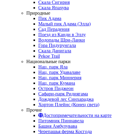
Скала Сигирия
Скала Япахува
Природные
Пик Адама
Малый пик Адама (Элла)
Сад Перадения
Поезд из Канди в Эллу
Водопады Шри-Ланки
Гора Пидурунгала
Скала Данигала
Pekoe Trail
Национальные парки
Нац. парк Яла
Нац. парк Удавалаве
Нац. парк Миннерия
Нац. парк Кумана
Остров Пиджеон
Сафари-парк Ридиягама
Дождевой лес Синхараджа
Хортон Плейнс (Конец света)
Прочие
Достопримечательности на карте
Питомник Пиннавела
Башня Амбулувава
Черепашья ферма Косгода