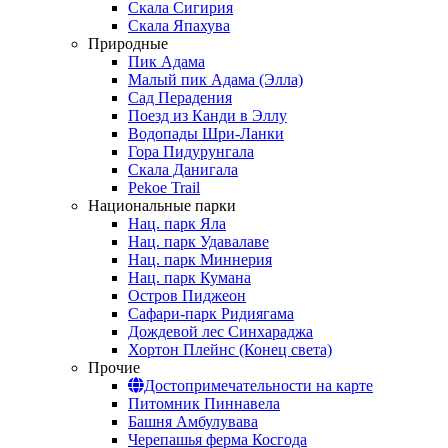
Скала Сигирия
Скала Япахува
Природные
Пик Адама
Малый пик Адама (Элла)
Сад Перадения
Поезд из Канди в Эллу
Водопады Шри-Ланки
Гора Пидурунгала
Скала Данигала
Pekoe Trail
Национальные парки
Нац. парк Яла
Нац. парк Удавалаве
Нац. парк Миннерия
Нац. парк Кумана
Остров Пиджеон
Сафари-парк Ридиягама
Дождевой лес Синхараджа
Хортон Плейнс (Конец света)
Прочие
Достопримечательности на карте
Питомник Пиннавела
Башня Амбулувава
Черепашья ферма Косгода