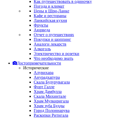
Как путешествовать в одиночку
Погода и климат
Цены в Шри-Ланке
Кафе и рестораны
Ланкийская кухня
Фрукты
Аюрведа
Отчет о путешествиях
Покупки и шоппинг
Аналоги лекарств
Алкоголь
Электричество и розетки
Что необходимо знать
Достопримечательности
Исторические
Алувихара
Анурадхапура
Скала Будурувагала
Форт Галле
Храм Дамбулла
Скала Михинтале
Храм Мулкиригала
Храм зуба Будды
Город Полоннарува
Раскопки Ритигала