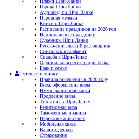
Пляжи Шри-Ланки
Города Шри-Ланки
Аудиогид по Шри-Ланке
Народная музыка
Книги о Шри-Ланке
Расписание праздников на 2026 год
Национальные праздники
Сувениры Шри-Ланки
Русско-сингальский разговорник
Сингальский алфавит
Свадьба в Шри-Ланке
Официальная регистрация брака
Брак и семья
Путешественнику
Правила посещения в 2026 году
Виза, оформление визы
Иммиграционная карта
Продление визы
Типы виз в Шри-Ланку
Религиозная виза
Таможенные правила
Перевозка животных
Мобильная связь
Валюта, деньги
Страхование