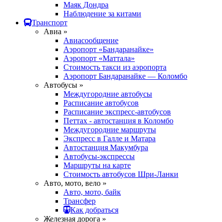
Маяк Дондра
Наблюдение за китами
Транспорт
Авиа »
Авиасообщение
Аэропорт «Бандаранайке»
Аэропорт «Маттала»
Стоимость такси из аэропорта
Аэропорт Бандаранайке — Коломбо
Автобусы »
Междугородние автобусы
Расписание автобусов
Расписание экспресс-автобусов
Петтах - автостанция в Коломбо
Междугородние маршруты
Экспресс в Галле и Матара
Автостанция Макумбура
Автобусы-экспрессы
Маршруты на карте
Стоимость автобусов Шри-Ланки
Авто, мото, вело »
Авто, мото, байк
Трансфер
Как добраться
Железная дорога »