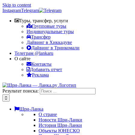
Skip to content
Instagram
Telegram
Туры, трансфер, услуги
Групповые туры
Индивиудальные туры
Трансфер
Дайвинг в Хиккадуве
Дайвинг в Тринкомали
Телеграм @lankaru
О сайте
Контакты
Добавить отчет
Реклама
Результат поиска:
Шри-Ланка
О стране
Новости Шри-Ланки
История Шри-Ланки
Объекты ЮНЕСКО