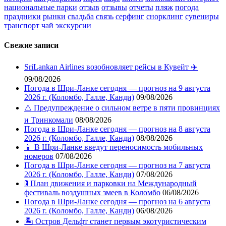
национальные парки
отзыв
отзывы
отчеты
пляж
погода
праздники
рынки
свадьба
связь
серфинг
снорклинг
сувениры
транспорт
чай
экскурсии
Свежие записи
SriLankan Airlines возобновляет рейсы в Кувейт ✈️
09/08/2026
Погода в Шри-Ланке сегодня — прогноз на 9 августа
2026 г. (Коломбо, Галле, Канди)
09/08/2026
⚠️ Предупреждение о сильном ветре в пяти провинциях
и Тринкомали
08/08/2026
Погода в Шри-Ланке сегодня — прогноз на 8 августа
2026 г. (Коломбо, Галле, Канди)
08/08/2026
📱 В Шри-Ланке введут переносимость мобильных
номеров
07/08/2026
Погода в Шри-Ланке сегодня — прогноз на 7 августа
2026 г. (Коломбо, Галле, Канди)
07/08/2026
🚦 План движения и парковки на Международный
фестиваль воздушных змеев в Коломбо
06/08/2026
Погода в Шри-Ланке сегодня — прогноз на 6 августа
2026 г. (Коломбо, Галле, Канди)
06/08/2026
🏝️ Остров Дельфт станет первым экотуристическим