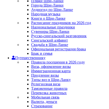
Пляжи Шри-Ланки
Города Шри-Ланки
Аудиогид по Шри-Ланке
Народная музыка
Книги о Шри-Ланке
Расписание праздников на 2026 год
Национальные праздники
Сувениры Шри-Ланки
Русско-сингальский разговорник
Сингальский алфавит
Свадьба в Шри-Ланке
Официальная регистрация брака
Брак и семья
Путешественнику
Правила посещения в 2026 году
Виза, оформление визы
Иммиграционная карта
Продление визы
Типы виз в Шри-Ланку
Религиозная виза
Таможенные правила
Перевозка животных
Мобильная связь
Валюта, деньги
Страхование