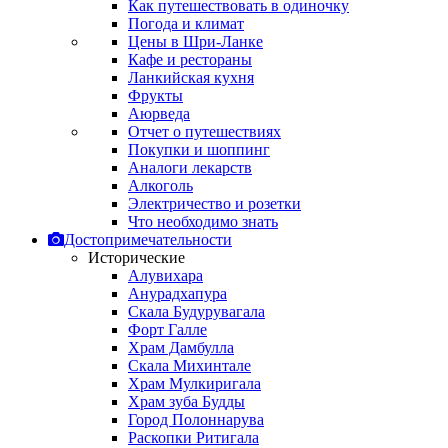
Как путешествовать в одиночку
Погода и климат
Цены в Шри-Ланке
Кафе и рестораны
Ланкийская кухня
Фрукты
Аюрведа
Отчет о путешествиях
Покупки и шоппинг
Аналоги лекарств
Алкоголь
Электричество и розетки
Что необходимо знать
Достопримечательности
Исторические
Алувихара
Анурадхапура
Скала Будурувагала
Форт Галле
Храм Дамбулла
Скала Михинтале
Храм Мулкиригала
Храм зуба Будды
Город Полоннарува
Раскопки Ритигала