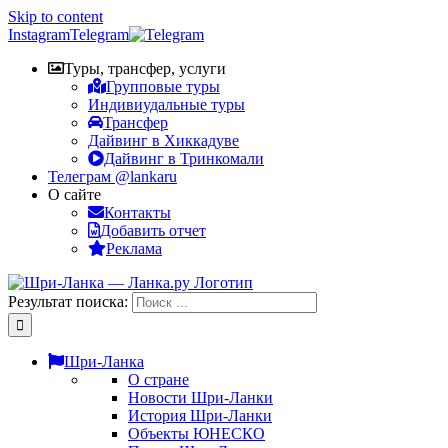
Skip to content
Instagram
Telegram
Туры, трансфер, услуги
Групповые туры
Индивиудальные туры
Трансфер
Дайвинг в Хиккадуве
Дайвинг в Тринкомали
Телеграм @lankaru
О сайте
Контакты
Добавить отчет
Реклама
Результат поиска:
Шри-Ланка
О стране
Новости Шри-Ланки
История Шри-Ланки
Объекты ЮНЕСКО