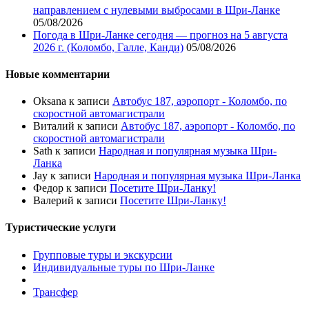
направлением с нулевыми выбросами в Шри-Ланке
05/08/2026
Погода в Шри-Ланке сегодня — прогноз на 5 августа
2026 г. (Коломбо, Галле, Канди)
05/08/2026
Новые комментарии
Oksana
к записи
Автобус 187, аэропорт - Коломбо, по
скоростной автомагистрали
Виталий
к записи
Автобус 187, аэропорт - Коломбо, по
скоростной автомагистрали
Sath
к записи
Народная и популярная музыка Шри-
Ланка
Jay
к записи
Народная и популярная музыка Шри-Ланка
Федор
к записи
Посетите Шри-Ланку!
Валерий
к записи
Посетите Шри-Ланку!
Туристические услуги
Групповые туры и экскурсии
Индивидуальные туры по Шри-Ланке
Трансфер