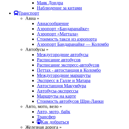
Маяк Дондра
Наблюдение за китами
Транспорт
Авиа »
Авиасообщение
Аэропорт «Бандаранайке»
Аэропорт «Маттала»
Стоимость такси из аэропорта
Аэропорт Бандаранайке — Коломбо
Автобусы »
Междугородние автобусы
Расписание автобусов
Расписание экспресс-автобусов
Петтах - автостанция в Коломбо
Междугородние маршруты
Экспресс в Галле и Матара
Автостанция Макумбура
Автобусы-экспрессы
Маршруты на карте
Стоимость автобусов Шри-Ланки
Авто, мото, вело »
Авто, мото, байк
Трансфер
Как добраться
Железная дорога »