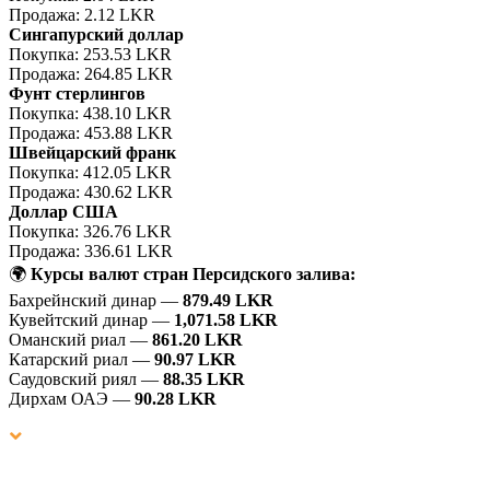
Продажа: 2.12 LKR
Сингапурский доллар
Покупка: 253.53 LKR
Продажа: 264.85 LKR
Фунт стерлингов
Покупка: 438.10 LKR
Продажа: 453.88 LKR
Швейцарский франк
Покупка: 412.05 LKR
Продажа: 430.62 LKR
Доллар США
Покупка: 326.76 LKR
Продажа: 336.61 LKR
🌍
Курсы валют стран Персидского залива:
Бахрейнский динар —
879.49 LKR
Кувейтский динар —
1,071.58 LKR
Оманский риал —
861.20 LKR
Катарский риал —
90.97 LKR
Саудовский риял —
88.35 LKR
Дирхам ОАЭ —
90.28 LKR