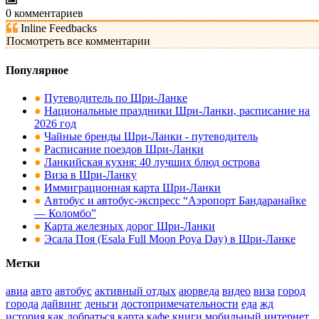
0
комментариев
Inline Feedbacks
Посмотреть все комментарии
Популярное
●
Путеводитель по Шри-Ланке
●
Национальные праздники Шри-Ланки, расписание на
2026 год
●
Чайные бренды Шри-Ланки - путеводитель
●
Расписание поездов Шри-Ланки
●
Ланкийская кухня: 40 лучших блюд острова
●
Виза в Шри-Ланку
●
Иммиграционная карта Шри-Ланки
●
Автобус и автобус-экспресс “Аэропорт Бандаранайке
— Коломбо”
●
Карта железных дорог Шри-Ланки
●
Эсала Поя (Esala Full Moon Poya Day) в Шри-Ланке
Метки
авиа
авто
автобус
активный отдых
аюрведа
видео
виза
город
города
дайвинг
деньги
достопримечательности
еда
жд
история
как добраться
карта
кафе
книги
мобильный интернет