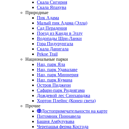
Скала Сигирия
Скала Япахува
Природные
Пик Адама
Малый пик Адама (Элла)
Сад Перадения
Поезд из Канди в Эллу
Водопады Шри-Ланки
Гора Пидурунгала
Скала Данигала
Pekoe Trail
Национальные парки
Нац. парк Яла
Нац. парк Удавалаве
Нац. парк Миннерия
Нац. парк Кумана
Остров Пиджеон
Сафари-парк Ридиягама
Дождевой лес Синхараджа
Хортон Плейнс (Конец света)
Прочие
Достопримечательности на карте
Питомник Пиннавела
Башня Амбулувава
Черепашья ферма Косгода