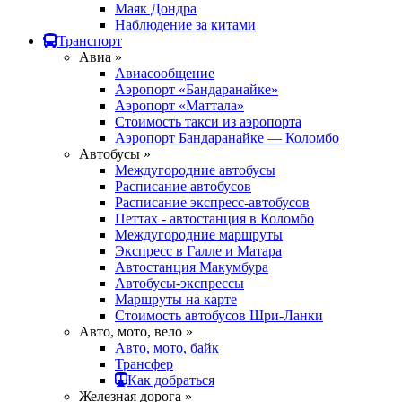
Маяк Дондра
Наблюдение за китами
Транспорт
Авиа »
Авиасообщение
Аэропорт «Бандаранайке»
Аэропорт «Маттала»
Стоимость такси из аэропорта
Аэропорт Бандаранайке — Коломбо
Автобусы »
Междугородние автобусы
Расписание автобусов
Расписание экспресс-автобусов
Петтах - автостанция в Коломбо
Междугородние маршруты
Экспресс в Галле и Матара
Автостанция Макумбура
Автобусы-экспрессы
Маршруты на карте
Стоимость автобусов Шри-Ланки
Авто, мото, вело »
Авто, мото, байк
Трансфер
Как добраться
Железная дорога »