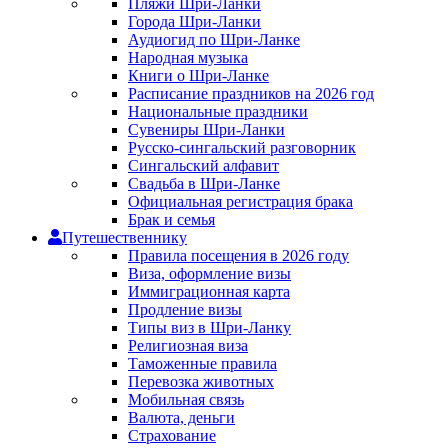
Пляжи Шри-Ланки
Города Шри-Ланки
Аудиогид по Шри-Ланке
Народная музыка
Книги о Шри-Ланке
Расписание праздников на 2026 год
Национальные праздники
Сувениры Шри-Ланки
Русско-сингальский разговорник
Сингальский алфавит
Свадьба в Шри-Ланке
Официальная регистрация брака
Брак и семья
Путешественнику
Правила посещения в 2026 году
Виза, оформление визы
Иммиграционная карта
Продление визы
Типы виз в Шри-Ланку
Религиозная виза
Таможенные правила
Перевозка животных
Мобильная связь
Валюта, деньги
Страхование