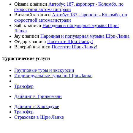
Oksana
к записи
Автобус 187, аэропорт - Коломбо, по
скоростной автомагистрали
Виталий
к записи
Автобус 187, аэропорт - Коломбо, по
скоростной автомагистрали
Sath
к записи
Народная и популярная музыка Шри-
Ланка
Jay
к записи
Народная и популярная музыка Шри-Ланка
Федор
к записи
Посетите Шри-Ланку!
Валерий
к записи
Посетите Шри-Ланку!
Туристические услуги
Групповые туры и экскурсии
Индивидуальные туры по Шри-Ланке
Трансфер
Дайвинг в Тринкомали
Дайвинг в Хиккадуве
Трансфер
Страховка в Шри-Ланке