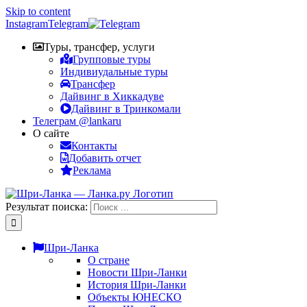
Skip to content
Instagram
Telegram
Туры, трансфер, услуги
Групповые туры
Индивиудальные туры
Трансфер
Дайвинг в Хиккадуве
Дайвинг в Тринкомали
Телеграм @lankaru
О сайте
Контакты
Добавить отчет
Реклама
Результат поиска:
Шри-Ланка
О стране
Новости Шри-Ланки
История Шри-Ланки
Объекты ЮНЕСКО