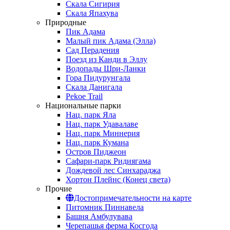
Скала Сигирия
Скала Япахува
Природные
Пик Адама
Малый пик Адама (Элла)
Сад Перадения
Поезд из Канди в Эллу
Водопады Шри-Ланки
Гора Пидурунгала
Скала Данигала
Pekoe Trail
Национальные парки
Нац. парк Яла
Нац. парк Удавалаве
Нац. парк Миннерия
Нац. парк Кумана
Остров Пиджеон
Сафари-парк Ридиягама
Дождевой лес Синхараджа
Хортон Плейнс (Конец света)
Прочие
Достопримечательности на карте
Питомник Пиннавела
Башня Амбулувава
Черепашья ферма Косгода