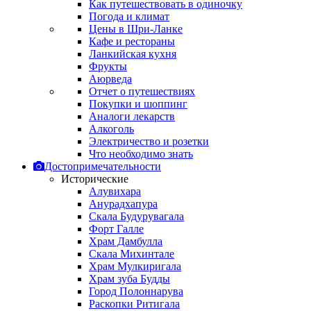
Как путешествовать в одиночку
Погода и климат
Цены в Шри-Ланке
Кафе и рестораны
Ланкийская кухня
Фрукты
Аюрведа
Отчет о путешествиях
Покупки и шоппинг
Аналоги лекарств
Алкоголь
Электричество и розетки
Что необходимо знать
Достопримечательности
Исторические
Алувихара
Анурадхапура
Скала Будурувагала
Форт Галле
Храм Дамбулла
Скала Михинтале
Храм Мулкиригала
Храм зуба Будды
Город Полоннарува
Раскопки Ритигала