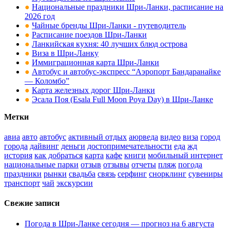
●
Национальные праздники Шри-Ланки, расписание на
2026 год
●
Чайные бренды Шри-Ланки - путеводитель
●
Расписание поездов Шри-Ланки
●
Ланкийская кухня: 40 лучших блюд острова
●
Виза в Шри-Ланку
●
Иммиграционная карта Шри-Ланки
●
Автобус и автобус-экспресс “Аэропорт Бандаранайке
— Коломбо”
●
Карта железных дорог Шри-Ланки
●
Эсала Поя (Esala Full Moon Poya Day) в Шри-Ланке
Метки
авиа
авто
автобус
активный отдых
аюрведа
видео
виза
город
города
дайвинг
деньги
достопримечательности
еда
жд
история
как добраться
карта
кафе
книги
мобильный интернет
национальные парки
отзыв
отзывы
отчеты
пляж
погода
праздники
рынки
свадьба
связь
серфинг
снорклинг
сувениры
транспорт
чай
экскурсии
Свежие записи
Погода в Шри-Ланке сегодня — прогноз на 6 августа