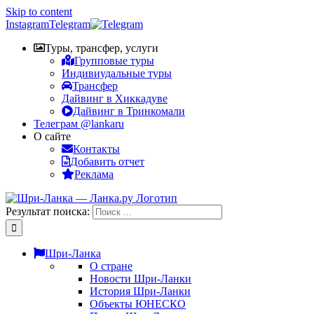
Skip to content
Instagram
Telegram
Туры, трансфер, услуги
Групповые туры
Индивиудальные туры
Трансфер
Дайвинг в Хиккадуве
Дайвинг в Тринкомали
Телеграм @lankaru
О сайте
Контакты
Добавить отчет
Реклама
Результат поиска:
Шри-Ланка
О стране
Новости Шри-Ланки
История Шри-Ланки
Объекты ЮНЕСКО