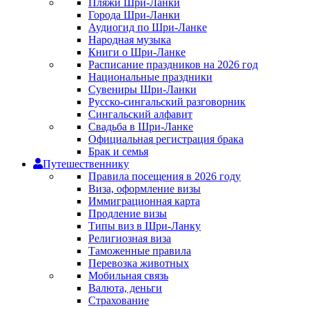
Пляжи Шри-Ланки
Города Шри-Ланки
Аудиогид по Шри-Ланке
Народная музыка
Книги о Шри-Ланке
Расписание праздников на 2026 год
Национальные праздники
Сувениры Шри-Ланки
Русско-сингальский разговорник
Сингальский алфавит
Свадьба в Шри-Ланке
Официальная регистрация брака
Брак и семья
Путешественнику
Правила посещения в 2026 году
Виза, оформление визы
Иммиграционная карта
Продление визы
Типы виз в Шри-Ланку
Религиозная виза
Таможенные правила
Перевозка животных
Мобильная связь
Валюта, деньги
Страхование