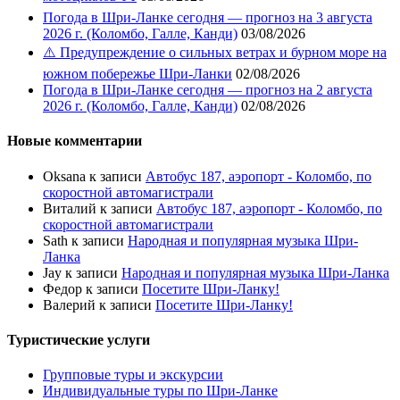
Погода в Шри-Ланке сегодня — прогноз на 3 августа
2026 г. (Коломбо, Галле, Канди)
03/08/2026
⚠️ Предупреждение о сильных ветрах и бурном море на
южном побережье Шри-Ланки
02/08/2026
Погода в Шри-Ланке сегодня — прогноз на 2 августа
2026 г. (Коломбо, Галле, Канди)
02/08/2026
Новые комментарии
Oksana
к записи
Автобус 187, аэропорт - Коломбо, по
скоростной автомагистрали
Виталий
к записи
Автобус 187, аэропорт - Коломбо, по
скоростной автомагистрали
Sath
к записи
Народная и популярная музыка Шри-
Ланка
Jay
к записи
Народная и популярная музыка Шри-Ланка
Федор
к записи
Посетите Шри-Ланку!
Валерий
к записи
Посетите Шри-Ланку!
Туристические услуги
Групповые туры и экскурсии
Индивидуальные туры по Шри-Ланке