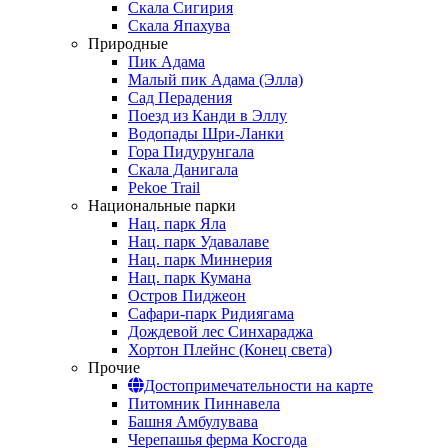
Скала Сигирия
Скала Япахува
Природные
Пик Адама
Малый пик Адама (Элла)
Сад Перадения
Поезд из Канди в Эллу
Водопады Шри-Ланки
Гора Пидурунгала
Скала Данигала
Pekoe Trail
Национальные парки
Нац. парк Яла
Нац. парк Удавалаве
Нац. парк Миннерия
Нац. парк Кумана
Остров Пиджеон
Сафари-парк Ридиягама
Дождевой лес Синхараджа
Хортон Плейнс (Конец света)
Прочие
Достопримечательности на карте
Питомник Пиннавела
Башня Амбулувава
Черепашья ферма Косгода