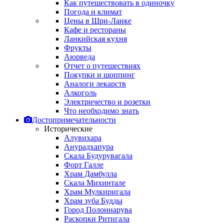
Как путешествовать в одиночку
Погода и климат
Цены в Шри-Ланке
Кафе и рестораны
Ланкийская кухня
Фрукты
Аюрведа
Отчет о путешествиях
Покупки и шоппинг
Аналоги лекарств
Алкоголь
Электричество и розетки
Что необходимо знать
Достопримечательности
Исторические
Алувихара
Анурадхапура
Скала Будурувагала
Форт Галле
Храм Дамбулла
Скала Михинтале
Храм Мулкиригала
Храм зуба Будды
Город Полоннарува
Раскопки Ритигала