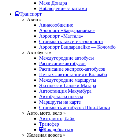
Маяк Дондра
Наблюдение за китами
Транспорт
Авиа »
Авиасообщение
Аэропорт «Бандаранайке»
Аэропорт «Маттала»
Стоимость такси из аэропорта
Аэропорт Бандаранайке — Коломбо
Автобусы »
Междугородние автобусы
Расписание автобусов
Расписание экспресс-автобусов
Петтах - автостанция в Коломбо
Междугородние маршруты
Экспресс в Галле и Матара
Автостанция Макумбура
Автобусы-экспрессы
Маршруты на карте
Стоимость автобусов Шри-Ланки
Авто, мото, вело »
Авто, мото, байк
Трансфер
Как добраться
Железная дорога »