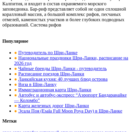
Калпития, и входит в состав охраняемого морского
заповедника. Бар-риф представляет собой не один сплошной
коралловый массив, а большой комплекс рифов, песчаных
отмелей, каменистых участков и более глубоких подводных
образований. Система рифов
Популярное
●
Путеводитель по Шри-Ланке
●
Национальные праздники Шри-Ланки, расписание на
2026 год
●
Чайные бренды Шри-Ланки - путеводитель
●
Расписание поездов Шри-Ланки
●
Ланкийская кухня: 40 лучших блюд острова
●
Виза в Шри-Ланку
●
Иммиграционная карта Шри-Ланки
●
Автобус и автобус-экспресс “Аэропорт Бандаранайке
— Коломбо”
●
Карта железных дорог Шри-Ланки
●
Эсала Поя (Esala Full Moon Poya Day) в Шри-Ланке
Метки