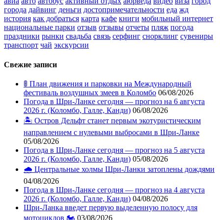
авиа
авто
автобус
активный отдых
аюрведа
видео
виза
город
города
дайвинг
деньги
достопримечательности
еда
жд
история
как добраться
карта
кафе
книги
мобильный интернет
национальные парки
отзыв
отзывы
отчеты
пляж
погода
праздники
рынки
свадьба
связь
серфинг
снорклинг
сувениры
транспорт
чай
экскурсии
Свежие записи
🚦 План движения и парковки на Международный
фестиваль воздушных змеев в Коломбо
06/08/2026
Погода в Шри-Ланке сегодня — прогноз на 6 августа
2026 г. (Коломбо, Галле, Канди)
06/08/2026
🏝️ Остров Дельфт станет первым экотуристическим
направлением с нулевыми выбросами в Шри-Ланке
05/08/2026
Погода в Шри-Ланке сегодня — прогноз на 5 августа
2026 г. (Коломбо, Галле, Канди)
05/08/2026
🌧️ Центральные холмы Шри-Ланки затоплены дождями
04/08/2026
Погода в Шри-Ланке сегодня — прогноз на 4 августа
2026 г. (Коломбо, Галле, Канди)
04/08/2026
Шри-Ланка введет первую выделенную полосу для
мотоциклов 🏍️
03/08/2026