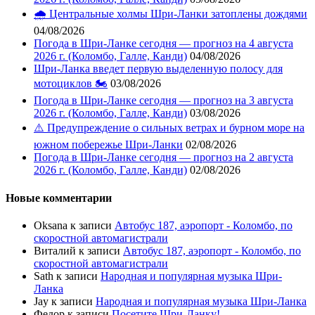
🌧️ Центральные холмы Шри-Ланки затоплены дождями
04/08/2026
Погода в Шри-Ланке сегодня — прогноз на 4 августа
2026 г. (Коломбо, Галле, Канди)
04/08/2026
Шри-Ланка введет первую выделенную полосу для
мотоциклов 🏍️
03/08/2026
Погода в Шри-Ланке сегодня — прогноз на 3 августа
2026 г. (Коломбо, Галле, Канди)
03/08/2026
⚠️ Предупреждение о сильных ветрах и бурном море на
южном побережье Шри-Ланки
02/08/2026
Погода в Шри-Ланке сегодня — прогноз на 2 августа
2026 г. (Коломбо, Галле, Канди)
02/08/2026
Новые комментарии
Oksana
к записи
Автобус 187, аэропорт - Коломбо, по
скоростной автомагистрали
Виталий
к записи
Автобус 187, аэропорт - Коломбо, по
скоростной автомагистрали
Sath
к записи
Народная и популярная музыка Шри-
Ланка
Jay
к записи
Народная и популярная музыка Шри-Ланка
Федор
к записи
Посетите Шри-Ланку!