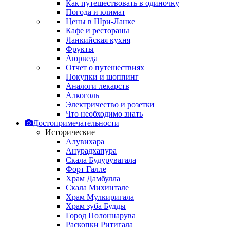
Как путешествовать в одиночку
Погода и климат
Цены в Шри-Ланке
Кафе и рестораны
Ланкийская кухня
Фрукты
Аюрведа
Отчет о путешествиях
Покупки и шоппинг
Аналоги лекарств
Алкоголь
Электричество и розетки
Что необходимо знать
Достопримечательности
Исторические
Алувихара
Анурадхапура
Скала Будурувагала
Форт Галле
Храм Дамбулла
Скала Михинтале
Храм Мулкиригала
Храм зуба Будды
Город Полоннарува
Раскопки Ритигала