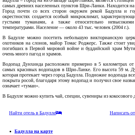
Бадулла – город на юго-западе Шри-Ланки, является столицей
самых древних населенных пунктов Шри-Ланки. Находится на 
Город почти со всех сторон окружен рекой Бадулла и го
окрестностях создается особый микроклимат, характеризую
густыми туманами, а также относительно невысоким
температурами. Население — около 43 тыс. человек (2004 г.).
В Бадулле можно посетить небольшую викторианскую церк
охотников на слонов, майор Томас Роджерс. Также стоит ув
погибших в Первой мировой войне и буддийский храм Мутия
очень много пагод и храмов.
Водопад Дунхинда расположен примерно в 5 километрах от 
самых красивых водопадов в Шри-Ланке. Его высота 59 м. Ду
которая протекает через город Бадулла. Подножие водопада все
покрыта росой, благодаря этому водопад и получил свое назв
означает «туман».
В Бадулле можно купить чай, специи, сувениры из кокосового де
Найти отель в Бадулле
Написать от
Бадулла на карте