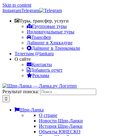
Skip to content
Instagram
Telegram
Туры, трансфер, услуги
Групповые туры
Индивиудальные туры
Трансфер
Дайвинг в Хиккадуве
Дайвинг в Тринкомали
Телеграм @lankaru
О сайте
Контакты
Добавить отчет
Реклама
Результат поиска:
Шри-Ланка
О стране
Новости Шри-Ланки
История Шри-Ланки
Объекты ЮНЕСКО