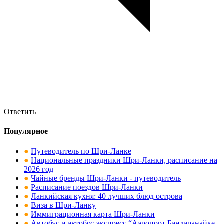
Ответить
Популярное
●
Путеводитель по Шри-Ланке
●
Национальные праздники Шри-Ланки, расписание на
2026 год
●
Чайные бренды Шри-Ланки - путеводитель
●
Расписание поездов Шри-Ланки
●
Ланкийская кухня: 40 лучших блюд острова
●
Виза в Шри-Ланку
●
Иммиграционная карта Шри-Ланки
●
Автобус и автобус-экспресс “Аэропорт Бандаранайке