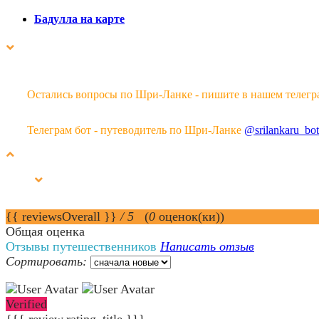
Бадулла на карте
Остались вопросы по Шри-Ланке - пишите в нашем телегр
Телеграм бот - путеводитель по Шри-Ланке
@srilankaru_bot
{{ reviewsOverall }}
/ 5
(
0
оценок(ки))
Общая оценка
Отзывы путешественников
Написать отзыв
Сортировать:
Verified
{{{ review.rating_title }}}