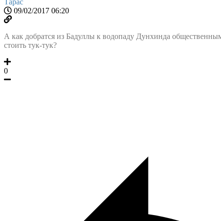
Тарас
09/02/2017 06:20
А как добратся из Бадуллы к водопаду Дунхинда общественным
стоить тук-тук?
0