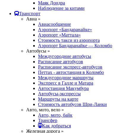
Маяк Дондра
Наблюдение за китами
Транспорт
Авиа »
Авиасообщение
Аэропорт «Бандаранайке»
Аэропорт «Маттала»
Стоимость такси из аэропорта
Аэропорт Бандаранайке — Коломбо
Автобусы »
Междугородние автобусы
Расписание автобусов
Расписание экспресс-автобусов
Петтах - автостанция в Коломбо
Междугородние маршруты
Экспресс в Галле и Матара
Автостанция Макумбура
Автобусы-экспрессы
Маршруты на карте
Стоимость автобусов Шри-Ланки
Авто, мото, вело »
Авто, мото, байк
Трансфер
Как добраться
Железная дорога »