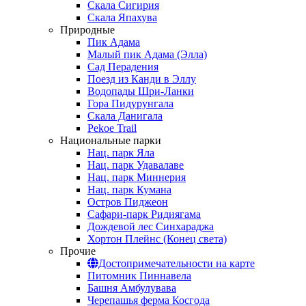
Скала Сигирия
Скала Япахува
Природные
Пик Адама
Малый пик Адама (Элла)
Сад Перадения
Поезд из Канди в Эллу
Водопады Шри-Ланки
Гора Пидурунгала
Скала Данигала
Pekoe Trail
Национальные парки
Нац. парк Яла
Нац. парк Удавалаве
Нац. парк Миннерия
Нац. парк Кумана
Остров Пиджеон
Сафари-парк Ридиягама
Дождевой лес Синхараджа
Хортон Плейнс (Конец света)
Прочие
Достопримечательности на карте
Питомник Пиннавела
Башня Амбулувава
Черепашья ферма Косгода