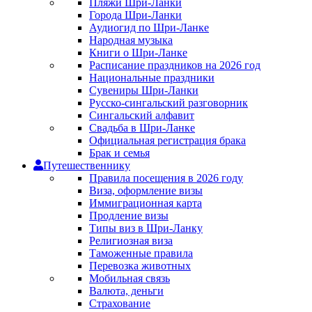
Пляжи Шри-Ланки
Города Шри-Ланки
Аудиогид по Шри-Ланке
Народная музыка
Книги о Шри-Ланке
Расписание праздников на 2026 год
Национальные праздники
Сувениры Шри-Ланки
Русско-сингальский разговорник
Сингальский алфавит
Свадьба в Шри-Ланке
Официальная регистрация брака
Брак и семья
Путешественнику
Правила посещения в 2026 году
Виза, оформление визы
Иммиграционная карта
Продление визы
Типы виз в Шри-Ланку
Религиозная виза
Таможенные правила
Перевозка животных
Мобильная связь
Валюта, деньги
Страхование