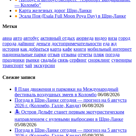
— Коломбо”
●
Карта железных дорог Шри-Ланки
●
Эсала Поя (Esala Full Moon Poya Day) в Шри-Ланке
Метки
авиа
авто
автобус
активный отдых
аюрведа
видео
виза
город
города
дайвинг
деньги
достопримечательности
еда
жд
история
как добраться
карта
кафе
книги
мобильный интернет
национальные парки
отзыв
отзывы
отчеты
пляж
погода
праздники
рынки
свадьба
связь
серфинг
снорклинг
сувениры
транспорт
чай
экскурсии
Свежие записи
🚦 План движения и парковки на Международный
фестиваль воздушных змеев в Коломбо
06/08/2026
Погода в Шри-Ланке сегодня — прогноз на 6 августа
2026 г. (Коломбо, Галле, Канди)
06/08/2026
🏝️ Остров Дельфт станет первым экотуристическим
направлением с нулевыми выбросами в Шри-Ланке
05/08/2026
Погода в Шри-Ланке сегодня — прогноз на 5 августа
2026 г. (Коломбо, Галле, Канди)
05/08/2026