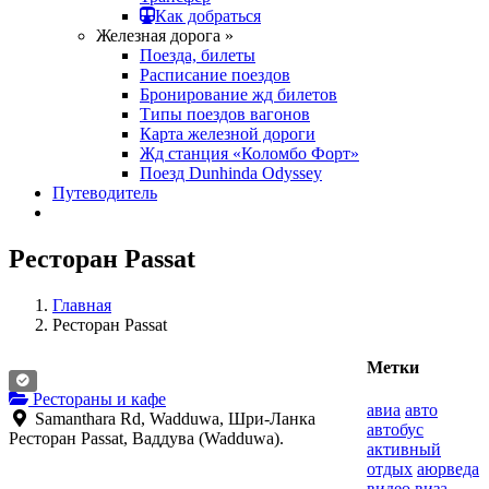
Как добраться
Железная дорога »
Поезда, билеты
Расписание поездов
Бронирование жд билетов
Типы поездов вагонов
Карта железной дороги
Жд станция «Коломбо Форт»
Поезд Dunhinda Odyssey
Путеводитель
Ресторан Passat
Главная
Ресторан Passat
Метки
Рестораны и кафе
авиа
авто
Samanthara Rd, Wadduwa, Шри-Ланка
автобус
Ресторан Passat, Ваддува (Wadduwa).
активный
отдых
аюрведа
видео
виза