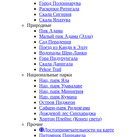
Город Полоннарува
Раскопки Ритигала
Скала Сигирия
Скала Япахува
Природные
Пик Адама
Малый пик Адама (Элла)
Сад Перадения
Поезд из Канди в Эллу
Водопады Шри-Ланки
Гора Пидурунгала
Скала Данигала
Pekoe Trail
Национальные парки
Нац. парк Яла
Нац. парк Удавалаве
Нац. парк Миннерия
Нац. парк Кумана
Остров Пиджеон
Сафари-парк Ридиягама
Дождевой лес Синхараджа
Хортон Плейнс (Конец света)
Прочие
Достопримечательности на карте
Питомник Пиннавела