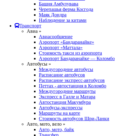
Башня Амбулувава
Черепашья ферма Косгода
Маяк Дондра
Наблюдение за китами
Транспорт
Авиа »
Авиасообщение
Аэропорт «Бандаранайке»
Аэропорт «Маттала»
Стоимость такси из аэропорта
Аэропорт Бандаранайке — Коломбо
Автобусы »
Междугородние автобусы
Расписание автобусов
Расписание экспресс-автобусов
Петтах - автостанция в Коломбо
Междугородние маршруты
Экспресс в Галле и Матара
Автостанция Макумбура
Автобусы-экспрессы
Маршруты на карте
Стоимость автобусов Шри-Ланки
Авто, мото, вело »
Авто, мото, байк
Трансфер