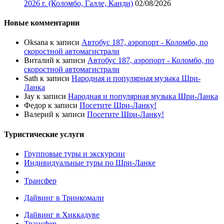
2026 г. (Коломбо, Галле, Канди)
02/08/2026
Новые комментарии
Oksana
к записи
Автобус 187, аэропорт - Коломбо, по
скоростной автомагистрали
Виталий
к записи
Автобус 187, аэропорт - Коломбо, по
скоростной автомагистрали
Sath
к записи
Народная и популярная музыка Шри-
Ланка
Jay
к записи
Народная и популярная музыка Шри-Ланка
Федор
к записи
Посетите Шри-Ланку!
Валерий
к записи
Посетите Шри-Ланку!
Туристические услуги
Групповые туры и экскурсии
Индивидуальные туры по Шри-Ланке
Трансфер
Дайвинг в Тринкомали
Дайвинг в Хиккадуве
Трансфер