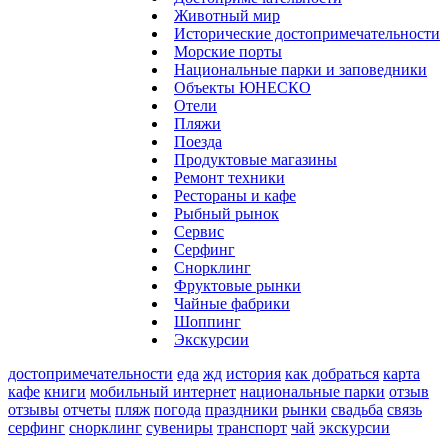
Животный мир
Исторические достопримечательности
Морские порты
Национальные парки и заповедники
Объекты ЮНЕСКО
Отели
Пляжи
Поезда
Продуктовые магазины
Ремонт техники
Рестораны и кафе
Рыбный рынок
Сервис
Серфинг
Снорклинг
Фруктовые рынки
Чайные фабрики
Шоппинг
Экскурсии
достопримечательности
еда
жд
история
как добраться
карта
кафе
книги
мобильный интернет
национальные парки
отзыв
отзывы
отчеты
пляж
погода
праздники
рынки
свадьба
связь
серфинг
снорклинг
сувениры
транспорт
чай
экскурсии