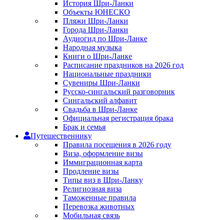
История Шри-Ланки
Объекты ЮНЕСКО
Пляжи Шри-Ланки
Города Шри-Ланки
Аудиогид по Шри-Ланке
Народная музыка
Книги о Шри-Ланке
Расписание праздников на 2026 год
Национальные праздники
Сувениры Шри-Ланки
Русско-сингальский разговорник
Сингальский алфавит
Свадьба в Шри-Ланке
Официальная регистрация брака
Брак и семья
Путешественнику
Правила посещения в 2026 году
Виза, оформление визы
Иммиграционная карта
Продление визы
Типы виз в Шри-Ланку
Религиозная виза
Таможенные правила
Перевозка животных
Мобильная связь