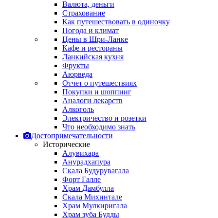
Валюта, деньги
Страхование
Как путешествовать в одиночку
Погода и климат
Цены в Шри-Ланке
Кафе и рестораны
Ланкийская кухня
Фрукты
Аюрведа
Отчет о путешествиях
Покупки и шоппинг
Аналоги лекарств
Алкоголь
Электричество и розетки
Что необходимо знать
Достопримечательности
Исторические
Алувихара
Анурадхапура
Скала Будурувагала
Форт Галле
Храм Дамбулла
Скала Михинтале
Храм Мулкиригала
Храм зуба Будды