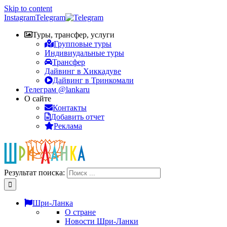
Skip to content
Instagram
Telegram
Туры, трансфер, услуги
Групповые туры
Индивиудальные туры
Трансфер
Дайвинг в Хиккадуве
Дайвинг в Тринкомали
Телеграм @lankaru
О сайте
Контакты
Добавить отчет
Реклама
Результат поиска:
Шри-Ланка
О стране
Новости Шри-Ланки