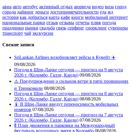
авиа
авто
автобус
активный отдых
аюрведа
видео
виза
город
города
дайвинг
деньги
достопримечательности
еда
жд
история
как добраться
карта
кафе
книги
мобильный интернет
национальные парки
отзыв
отзывы
отчеты
пляж
погода
праздники
рынки
свадьба
связь
серфинг
снорклинг
сувениры
транспорт
чай
экскурсии
Свежие записи
SriLankan Airlines возобновляет рейсы в Кувейт ✈️
09/08/2026
Погода в Шри-Ланке сегодня — прогноз на 9 августа
2026 г. (Коломбо, Галле, Канди)
09/08/2026
⚠️ Предупреждение о сильном ветре в пяти провинциях
и Тринкомали
08/08/2026
Погода в Шри-Ланке сегодня — прогноз на 8 августа
2026 г. (Коломбо, Галле, Канди)
08/08/2026
📱 В Шри-Ланке введут переносимость мобильных
номеров
07/08/2026
Погода в Шри-Ланке сегодня — прогноз на 7 августа
2026 г. (Коломбо, Галле, Канди)
07/08/2026
🚦 План движения и парковки на Международный
фестиваль воздушных змеев в Коломбо
06/08/2026