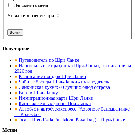
Запомнить меня
Укажите значение:
три
×
1
=
Войти
Популярное
●
Путеводитель по Шри-Ланке
●
Национальные праздники Шри-Ланки, расписание на
2026 год
●
Расписание поездов Шри-Ланки
●
Чайные бренды Шри-Ланки - путеводитель
●
Ланкийская кухня: 40 лучших блюд острова
●
Виза в Шри-Ланку
●
Иммиграционная карта Шри-Ланки
●
Карта железных дорог Шри-Ланки
●
Автобус и автобус-экспресс “Аэропорт Бандаранайке
— Коломбо”
●
Эсала Поя (Esala Full Moon Poya Day) в Шри-Ланке
Метки