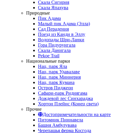
Скала Сигирия
Скала Япахува
Природные
Пик Адама
Малый пик Адама (Элла)
Сад Перадения
Поезд из Канди в Эллу
Водопады Шри-Ланки
Гора Пидурунгала
Скала Данигала
Pekoe Trail
Национальные парки
Нац. парк Яла
Нац. парк Удавалаве
Нац. парк Миннерия
Нац. парк Кумана
Остров Пиджеон
Сафари-парк Ридиягама
Дождевой лес Синхараджа
Хортон Плейнс (Конец света)
Прочие
Достопримечательности на карте
Питомник Пиннавела
Башня Амбулувава
Черепашья ферма Косгода