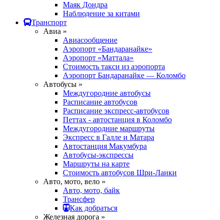
Маяк Дондра
Наблюдение за китами
Транспорт
Авиа »
Авиасообщение
Аэропорт «Бандаранайке»
Аэропорт «Маттала»
Стоимость такси из аэропорта
Аэропорт Бандаранайке — Коломбо
Автобусы »
Междугородние автобусы
Расписание автобусов
Расписание экспресс-автобусов
Петтах - автостанция в Коломбо
Междугородние маршруты
Экспресс в Галле и Матара
Автостанция Макумбура
Автобусы-экспрессы
Маршруты на карте
Стоимость автобусов Шри-Ланки
Авто, мото, вело »
Авто, мото, байк
Трансфер
Как добраться
Железная дорога »