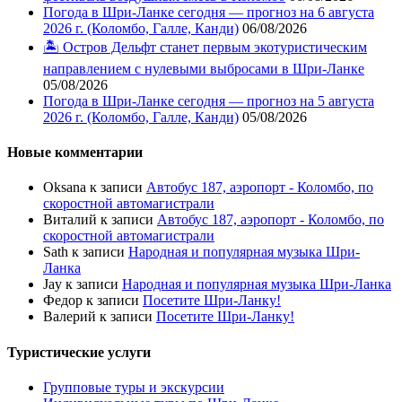
Погода в Шри-Ланке сегодня — прогноз на 6 августа
2026 г. (Коломбо, Галле, Канди)
06/08/2026
🏝️ Остров Дельфт станет первым экотуристическим
направлением с нулевыми выбросами в Шри-Ланке
05/08/2026
Погода в Шри-Ланке сегодня — прогноз на 5 августа
2026 г. (Коломбо, Галле, Канди)
05/08/2026
Новые комментарии
Oksana
к записи
Автобус 187, аэропорт - Коломбо, по
скоростной автомагистрали
Виталий
к записи
Автобус 187, аэропорт - Коломбо, по
скоростной автомагистрали
Sath
к записи
Народная и популярная музыка Шри-
Ланка
Jay
к записи
Народная и популярная музыка Шри-Ланка
Федор
к записи
Посетите Шри-Ланку!
Валерий
к записи
Посетите Шри-Ланку!
Туристические услуги
Групповые туры и экскурсии