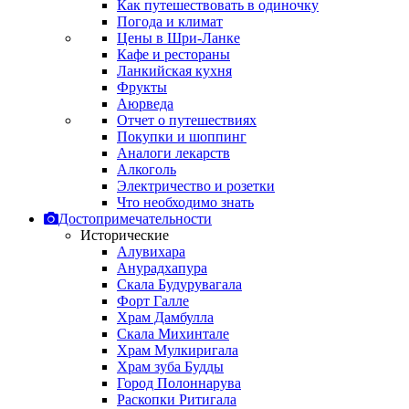
Как путешествовать в одиночку
Погода и климат
Цены в Шри-Ланке
Кафе и рестораны
Ланкийская кухня
Фрукты
Аюрведа
Отчет о путешествиях
Покупки и шоппинг
Аналоги лекарств
Алкоголь
Электричество и розетки
Что необходимо знать
Достопримечательности
Исторические
Алувихара
Анурадхапура
Скала Будурувагала
Форт Галле
Храм Дамбулла
Скала Михинтале
Храм Мулкиригала
Храм зуба Будды
Город Полоннарува
Раскопки Ритигала