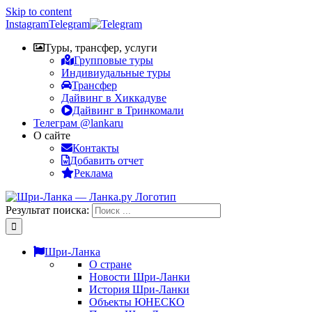
Skip to content
Instagram
Telegram
Туры, трансфер, услуги
Групповые туры
Индивиудальные туры
Трансфер
Дайвинг в Хиккадуве
Дайвинг в Тринкомали
Телеграм @lankaru
О сайте
Контакты
Добавить отчет
Реклама
Результат поиска:
Шри-Ланка
О стране
Новости Шри-Ланки
История Шри-Ланки
Объекты ЮНЕСКО