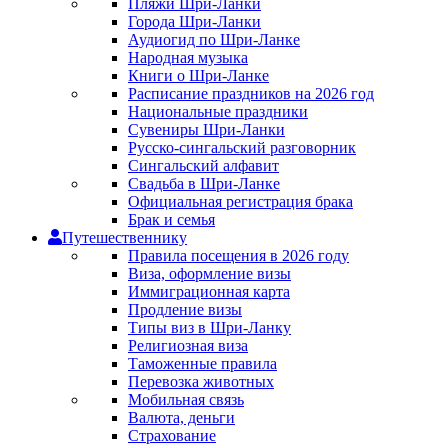
Пляжи Шри-Ланки
Города Шри-Ланки
Аудиогид по Шри-Ланке
Народная музыка
Книги о Шри-Ланке
Расписание праздников на 2026 год
Национальные праздники
Сувениры Шри-Ланки
Русско-сингальский разговорник
Сингальский алфавит
Свадьба в Шри-Ланке
Официальная регистрация брака
Брак и семья
Путешественнику
Правила посещения в 2026 году
Виза, оформление визы
Иммиграционная карта
Продление визы
Типы виз в Шри-Ланку
Религиозная виза
Таможенные правила
Перевозка животных
Мобильная связь
Валюта, деньги
Страхование