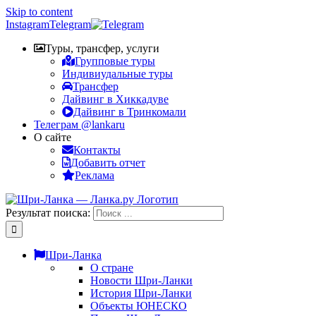
Skip to content
Instagram
Telegram
Туры, трансфер, услуги
Групповые туры
Индивиудальные туры
Трансфер
Дайвинг в Хиккадуве
Дайвинг в Тринкомали
Телеграм @lankaru
О сайте
Контакты
Добавить отчет
Реклама
Результат поиска:
Шри-Ланка
О стране
Новости Шри-Ланки
История Шри-Ланки
Объекты ЮНЕСКО