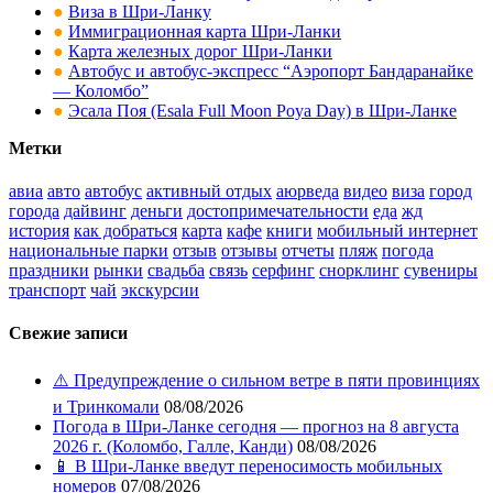
●
Виза в Шри-Ланку
●
Иммиграционная карта Шри-Ланки
●
Карта железных дорог Шри-Ланки
●
Автобус и автобус-экспресс “Аэропорт Бандаранайке
— Коломбо”
●
Эсала Поя (Esala Full Moon Poya Day) в Шри-Ланке
Метки
авиа
авто
автобус
активный отдых
аюрведа
видео
виза
город
города
дайвинг
деньги
достопримечательности
еда
жд
история
как добраться
карта
кафе
книги
мобильный интернет
национальные парки
отзыв
отзывы
отчеты
пляж
погода
праздники
рынки
свадьба
связь
серфинг
снорклинг
сувениры
транспорт
чай
экскурсии
Свежие записи
⚠️ Предупреждение о сильном ветре в пяти провинциях
и Тринкомали
08/08/2026
Погода в Шри-Ланке сегодня — прогноз на 8 августа
2026 г. (Коломбо, Галле, Канди)
08/08/2026
📱 В Шри-Ланке введут переносимость мобильных
номеров
07/08/2026