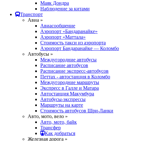
Маяк Дондра
Наблюдение за китами
Транспорт
Авиа »
Авиасообщение
Аэропорт «Бандаранайке»
Аэропорт «Маттала»
Стоимость такси из аэропорта
Аэропорт Бандаранайке — Коломбо
Автобусы »
Междугородние автобусы
Расписание автобусов
Расписание экспресс-автобусов
Петтах - автостанция в Коломбо
Междугородние маршруты
Экспресс в Галле и Матара
Автостанция Макумбура
Автобусы-экспрессы
Маршруты на карте
Стоимость автобусов Шри-Ланки
Авто, мото, вело »
Авто, мото, байк
Трансфер
Как добраться
Железная дорога »