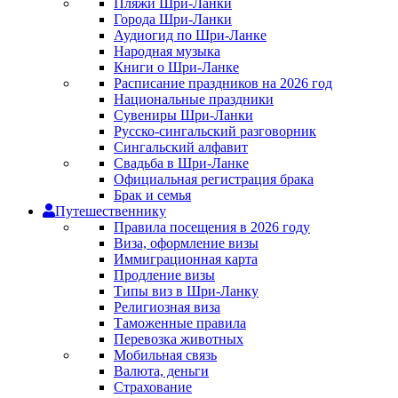
Пляжи Шри-Ланки
Города Шри-Ланки
Аудиогид по Шри-Ланке
Народная музыка
Книги о Шри-Ланке
Расписание праздников на 2026 год
Национальные праздники
Сувениры Шри-Ланки
Русско-сингальский разговорник
Сингальский алфавит
Свадьба в Шри-Ланке
Официальная регистрация брака
Брак и семья
Путешественнику
Правила посещения в 2026 году
Виза, оформление визы
Иммиграционная карта
Продление визы
Типы виз в Шри-Ланку
Религиозная виза
Таможенные правила
Перевозка животных
Мобильная связь
Валюта, деньги
Страхование