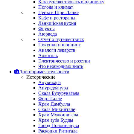
Как путешествовать в одиночку
Погода и климат
Цены в Шри-Ланке
Кафе и рестораны
Ланкийская кухня
Фрукты
Аюрведа
Отчет о путешествиях
Покупки и шоппинг
Аналоги лекарств
Алкоголь
Электричество и розетки
Что необходимо знать
Достопримечательности
Исторические
Алувихара
Анурадхапура
Скала Будурувагала
Форт Галле
Храм Дамбулла
Скала Михинтале
Храм Мулкиригала
Храм зуба Будды
Город Полоннарува
Раскопки Ритигала