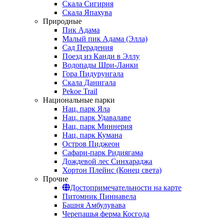
Скала Сигирия
Скала Япахува
Природные
Пик Адама
Малый пик Адама (Элла)
Сад Перадения
Поезд из Канди в Эллу
Водопады Шри-Ланки
Гора Пидурунгала
Скала Данигала
Pekoe Trail
Национальные парки
Нац. парк Яла
Нац. парк Удавалаве
Нац. парк Миннерия
Нац. парк Кумана
Остров Пиджеон
Сафари-парк Ридиягама
Дождевой лес Синхараджа
Хортон Плейнс (Конец света)
Прочие
Достопримечательности на карте
Питомник Пиннавела
Башня Амбулувава
Черепашья ферма Косгода