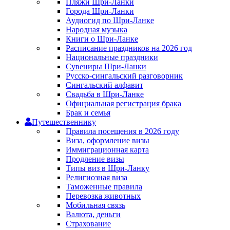
Пляжи Шри-Ланки
Города Шри-Ланки
Аудиогид по Шри-Ланке
Народная музыка
Книги о Шри-Ланке
Расписание праздников на 2026 год
Национальные праздники
Сувениры Шри-Ланки
Русско-сингальский разговорник
Сингальский алфавит
Свадьба в Шри-Ланке
Официальная регистрация брака
Брак и семья
Путешественнику
Правила посещения в 2026 году
Виза, оформление визы
Иммиграционная карта
Продление визы
Типы виз в Шри-Ланку
Религиозная виза
Таможенные правила
Перевозка животных
Мобильная связь
Валюта, деньги
Страхование