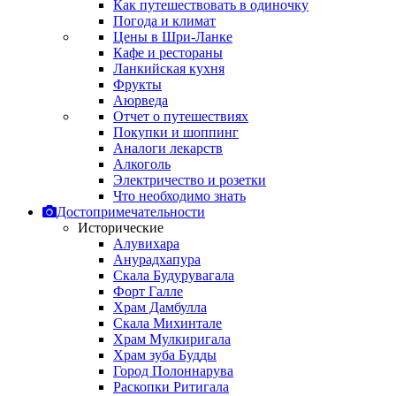
Как путешествовать в одиночку
Погода и климат
Цены в Шри-Ланке
Кафе и рестораны
Ланкийская кухня
Фрукты
Аюрведа
Отчет о путешествиях
Покупки и шоппинг
Аналоги лекарств
Алкоголь
Электричество и розетки
Что необходимо знать
Достопримечательности
Исторические
Алувихара
Анурадхапура
Скала Будурувагала
Форт Галле
Храм Дамбулла
Скала Михинтале
Храм Мулкиригала
Храм зуба Будды
Город Полоннарува
Раскопки Ритигала