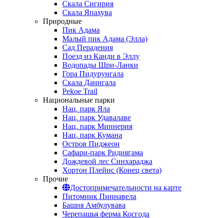
Скала Сигирия
Скала Япахува
Природные
Пик Адама
Малый пик Адама (Элла)
Сад Перадения
Поезд из Канди в Эллу
Водопады Шри-Ланки
Гора Пидурунгала
Скала Данигала
Pekoe Trail
Национальные парки
Нац. парк Яла
Нац. парк Удавалаве
Нац. парк Миннерия
Нац. парк Кумана
Остров Пиджеон
Сафари-парк Ридиягама
Дождевой лес Синхараджа
Хортон Плейнс (Конец света)
Прочие
Достопримечательности на карте
Питомник Пиннавела
Башня Амбулувава
Черепашья ферма Косгода