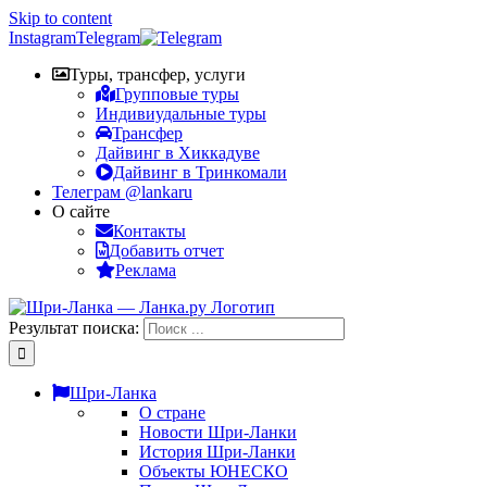
Skip to content
Instagram
Telegram
Туры, трансфер, услуги
Групповые туры
Индивиудальные туры
Трансфер
Дайвинг в Хиккадуве
Дайвинг в Тринкомали
Телеграм @lankaru
О сайте
Контакты
Добавить отчет
Реклама
Результат поиска:
Шри-Ланка
О стране
Новости Шри-Ланки
История Шри-Ланки
Объекты ЮНЕСКО