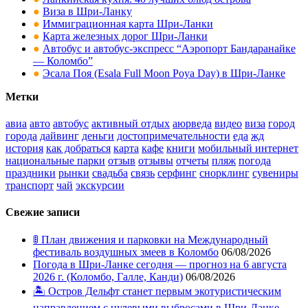
●
Виза в Шри-Ланку
●
Иммиграционная карта Шри-Ланки
●
Карта железных дорог Шри-Ланки
●
Автобус и автобус-экспресс “Аэропорт Бандаранайке
— Коломбо”
●
Эсала Поя (Esala Full Moon Poya Day) в Шри-Ланке
Метки
авиа
авто
автобус
активный отдых
аюрведа
видео
виза
город
города
дайвинг
деньги
достопримечательности
еда
жд
история
как добраться
карта
кафе
книги
мобильный интернет
национальные парки
отзыв
отзывы
отчеты
пляж
погода
праздники
рынки
свадьба
связь
серфинг
снорклинг
сувениры
транспорт
чай
экскурсии
Свежие записи
🚦 План движения и парковки на Международный
фестиваль воздушных змеев в Коломбо
06/08/2026
Погода в Шри-Ланке сегодня — прогноз на 6 августа
2026 г. (Коломбо, Галле, Канди)
06/08/2026
🏝️ Остров Дельфт станет первым экотуристическим
направлением с нулевыми выбросами в Шри-Ланке