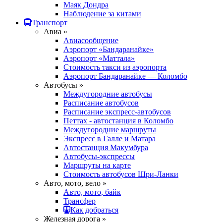
Маяк Дондра
Наблюдение за китами
Транспорт
Авиа »
Авиасообщение
Аэропорт «Бандаранайке»
Аэропорт «Маттала»
Стоимость такси из аэропорта
Аэропорт Бандаранайке — Коломбо
Автобусы »
Междугородние автобусы
Расписание автобусов
Расписание экспресс-автобусов
Петтах - автостанция в Коломбо
Междугородние маршруты
Экспресс в Галле и Матара
Автостанция Макумбура
Автобусы-экспрессы
Маршруты на карте
Стоимость автобусов Шри-Ланки
Авто, мото, вело »
Авто, мото, байк
Трансфер
Как добраться
Железная дорога »