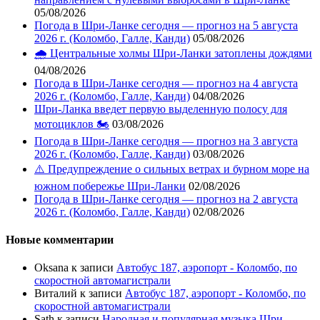
05/08/2026
Погода в Шри-Ланке сегодня — прогноз на 5 августа
2026 г. (Коломбо, Галле, Канди)
05/08/2026
🌧️ Центральные холмы Шри-Ланки затоплены дождями
04/08/2026
Погода в Шри-Ланке сегодня — прогноз на 4 августа
2026 г. (Коломбо, Галле, Канди)
04/08/2026
Шри-Ланка введет первую выделенную полосу для
мотоциклов 🏍️
03/08/2026
Погода в Шри-Ланке сегодня — прогноз на 3 августа
2026 г. (Коломбо, Галле, Канди)
03/08/2026
⚠️ Предупреждение о сильных ветрах и бурном море на
южном побережье Шри-Ланки
02/08/2026
Погода в Шри-Ланке сегодня — прогноз на 2 августа
2026 г. (Коломбо, Галле, Канди)
02/08/2026
Новые комментарии
Oksana
к записи
Автобус 187, аэропорт - Коломбо, по
скоростной автомагистрали
Виталий
к записи
Автобус 187, аэропорт - Коломбо, по
скоростной автомагистрали
Sath
к записи
Народная и популярная музыка Шри-