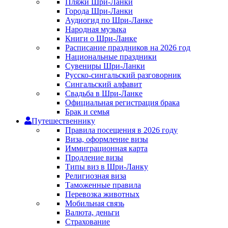
Пляжи Шри-Ланки
Города Шри-Ланки
Аудиогид по Шри-Ланке
Народная музыка
Книги о Шри-Ланке
Расписание праздников на 2026 год
Национальные праздники
Сувениры Шри-Ланки
Русско-сингальский разговорник
Сингальский алфавит
Свадьба в Шри-Ланке
Официальная регистрация брака
Брак и семья
Путешественнику
Правила посещения в 2026 году
Виза, оформление визы
Иммиграционная карта
Продление визы
Типы виз в Шри-Ланку
Религиозная виза
Таможенные правила
Перевозка животных
Мобильная связь
Валюта, деньги
Страхование