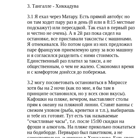
3. Тангалле - Хиккадува
3.1 Я ехал через Матару. Есть прямой автобус но
он там ходит пару раз в день (8 или в 8:15 местные
подскажут) или пересадкой. Так ехал в первый раз
и честно не очень). А в 2й раз пока сидел на
остановке, все приставали таксисты с машинами.
Я отнекивался. Но потом один из них предложил
паре французов приемлемую цену за всю машину
и я согласился разделить с ними стоимость.
Единственный раз платил за такси, а не
общественным, о чем не жалею. Сэкономил время
и с комфортом донёсся до побережья.
3.2 могу посоветовать остановиться в Мириссе
хотя бы на 2 ночи (как по мне, я бы там в
принципе остановился, но у всех свои вкусы).
Кафэшки на пляже, вечером, выставляют столы
прям к океану на пляжной линии. Ставят ванны с
свежим уловом (рыба, креветки и т.п.), выбираешь
и тебе их готовят. Тут есть так называемые
"счастливые часы", т.е. после 15:00 скидки на
фрэши и алкоголь. На пляже прикольно покататься
на бодиборде. Первыраз был пакетиком, а не
самостоятельно, и именно в Хиккадуве. Есть свои