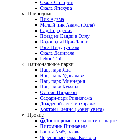
Скала Сигирия
Скала Япахува
Природные
Пик Адама
Малый пик Адама (Элла)
Сад Перадения
Поезд из Канди в Эллу
Водопады Шри-Ланки
Гора Пидурунгала
Скала Данигала
Pekoe Trail
Национальные парки
Нац. парк Яла
Нац. парк Удавалаве
Нац. парк Миннерия
Нац. парк Кумана
Остров Пиджеон
Сафари-парк Ридиягама
Дождевой лес Синхараджа
Хортон Плейнс (Конец света)
Прочие
Достопримечательности на карте
Питомник Пиннавела
Башня Амбулувава
Черепашья ферма Косгода