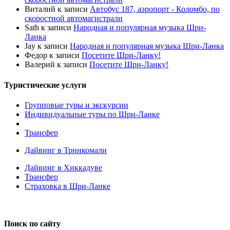
Виталий
к записи
Автобус 187, аэропорт - Коломбо, по
скоростной автомагистрали
Sath
к записи
Народная и популярная музыка Шри-
Ланка
Jay
к записи
Народная и популярная музыка Шри-Ланка
Федор
к записи
Посетите Шри-Ланку!
Валерий
к записи
Посетите Шри-Ланку!
Туристические услуги
Групповые туры и экскурсии
Индивидуальные туры по Шри-Ланке
Трансфер
Дайвинг в Тринкомали
Дайвинг в Хиккадуве
Трансфер
Страховка в Шри-Ланке
Поиск по сайту