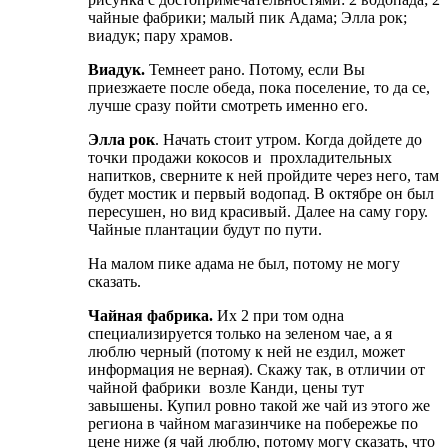
чайные фабрики; малый пик Адама; Элла рок;
виадук; пару храмов.
Виадук.
Темнеет рано. Потому, если Вы
приезжаете после обеда, пока поселение, то да се,
лучше сразу пойти смотреть именно его.
Элла рок
. Начать стоит утром. Когда дойдете до
точки продажи кокосов и прохладительных
напитков, сверните к ней пройдите через него, там
будет мостик и первый водопад. В октябре он был
пересушен, но вид красивый. Далее на саму гору.
Чайные плантации будут по пути.
На малом пике адама не был, потому не могу
сказать.
Чайная фабрика.
Их 2 при том одна
специализируется только на зеленом чае, а я
люблю черный (потому к ней не ездил, может
информация не верная). Скажу так, в отличии от
чайной фабрики возле Канди, цены тут
завышены. Купил ровно такой же чай из этого же
региона в чайном магазинчике на побережье по
цене ниже (я чай люблю, потому могу сказать, что