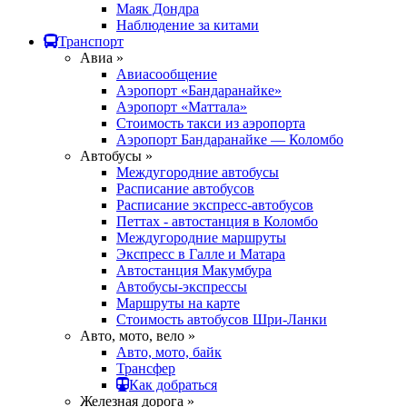
Маяк Дондра
Наблюдение за китами
Транспорт
Авиа »
Авиасообщение
Аэропорт «Бандаранайке»
Аэропорт «Маттала»
Стоимость такси из аэропорта
Аэропорт Бандаранайке — Коломбо
Автобусы »
Междугородние автобусы
Расписание автобусов
Расписание экспресс-автобусов
Петтах - автостанция в Коломбо
Междугородние маршруты
Экспресс в Галле и Матара
Автостанция Макумбура
Автобусы-экспрессы
Маршруты на карте
Стоимость автобусов Шри-Ланки
Авто, мото, вело »
Авто, мото, байк
Трансфер
Как добраться
Железная дорога »