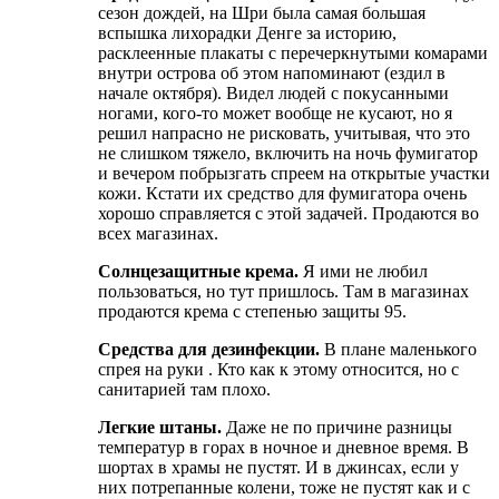
сезон дождей, на Шри была самая большая
вспышка лихорадки Денге за историю,
расклеенные плакаты с перечеркнутыми комарами
внутри острова об этом напоминают (ездил в
начале октября). Видел людей с покусанными
ногами, кого-то может вообще не кусают, но я
решил напрасно не рисковать, учитывая, что это
не слишком тяжело, включить на ночь фумигатор
и вечером побрызгать спреем на открытые участки
кожи. Кстати их средство для фумигатора очень
хорошо справляется с этой задачей. Продаются во
всех магазинах.
Солнцезащитные крема.
Я ими не любил
пользоваться, но тут пришлось. Там в магазинах
продаются крема с степенью защиты 95.
Средства для дезинфекции.
В плане маленького
спрея на руки . Кто как к этому относится, но с
санитарией там плохо.
Легкие штаны.
Даже не по причине разницы
температур в горах в ночное и дневное время. В
шортах в храмы не пустят. И в джинсах, если у
них потрепанные колени, тоже не пустят как и с