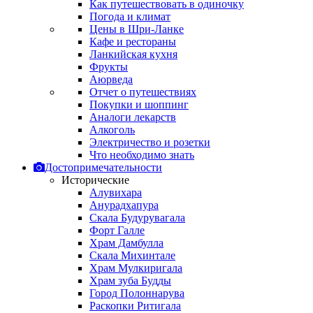
Как путешествовать в одиночку
Погода и климат
Цены в Шри-Ланке
Кафе и рестораны
Ланкийская кухня
Фрукты
Аюрведа
Отчет о путешествиях
Покупки и шоппинг
Аналоги лекарств
Алкоголь
Электричество и розетки
Что необходимо знать
Достопримечательности
Исторические
Алувихара
Анурадхапура
Скала Будурувагала
Форт Галле
Храм Дамбулла
Скала Михинтале
Храм Мулкиригала
Храм зуба Будды
Город Полоннарува
Раскопки Ритигала