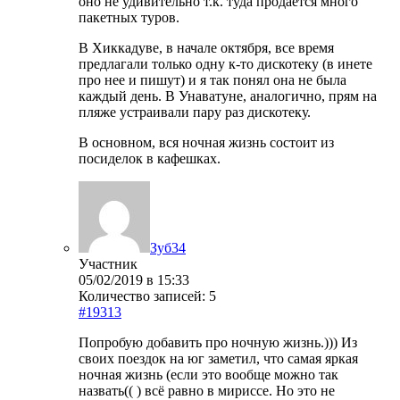
оно не удивительно т.к. туда продается много
пакетных туров.
В Хиккадуве, в начале октября, все время
предлагали только одну к-то дискотеку (в инете
про нее и пишут) и я так понял она не была
каждый день. В Унаватуне, аналогично, прям на
пляже устраивали пару раз дискотеку.
В основном, вся ночная жизнь состоит из
посиделок в кафешках.
Зуб34
Участник
05/02/2019 в 15:33
Количество записей: 5
#19313
Попробую добавить про ночную жизнь.))) Из
своих поездок на юг заметил, что самая яркая
ночная жизнь (если это вообще можно так
назвать(( ) всё равно в мириссе. Но это не