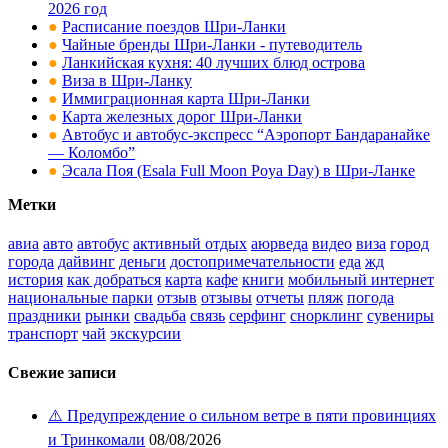
2026 год
●
Расписание поездов Шри-Ланки
●
Чайные бренды Шри-Ланки - путеводитель
●
Ланкийская кухня: 40 лучших блюд острова
●
Виза в Шри-Ланку
●
Иммиграционная карта Шри-Ланки
●
Карта железных дорог Шри-Ланки
●
Автобус и автобус-экспресс “Аэропорт Бандаранайке
— Коломбо”
●
Эсала Поя (Esala Full Moon Poya Day) в Шри-Ланке
Метки
авиа
авто
автобус
активный отдых
аюрведа
видео
виза
город
города
дайвинг
деньги
достопримечательности
еда
жд
история
как добраться
карта
кафе
книги
мобильный интернет
национальные парки
отзыв
отзывы
отчеты
пляж
погода
праздники
рынки
свадьба
связь
серфинг
снорклинг
сувениры
транспорт
чай
экскурсии
Свежие записи
⚠️ Предупреждение о сильном ветре в пяти провинциях
и Тринкомали
08/08/2026