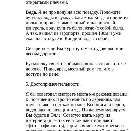
открытыми плечами.
Вода.
Я не про воду на всю поездку. Положите
бутылку воды в сумку с багажом. Когда я прилетел
ночью и прошел таможенный и паспортный
контроль, воду купить было негде (с собой была).
А так, вышел из аэропорта, прошел 100м и уже
ехал на автобусе в Канди и вода с собой.
Сигареты если Вы курите, там это удовольствие
весьма дорогое.
Бутылочку своего любимого вина - это дело тоже
дорогое. Пиво, арак, местный ром, то, что в
доступе по цене.
5. Достопримечательности.
Я бы советовал смотреть места к-е рекомендованы
к посещению. Просто ездить по деревням, там
ничего такого нет как по мне. Вы описали верно,
водопады, плантации и т.д. По вашему маршруту
Вы будете в Элле. Советую взять карту из
интернета (в гестах ее и так дают или дают
сфотографировать), карта в виде схематического
рисунка с достопримечательностями: 2 водопада; 2