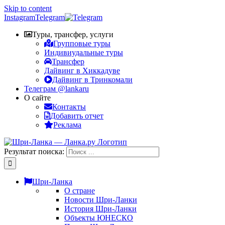
Skip to content
Instagram
Telegram
Туры, трансфер, услуги
Групповые туры
Индивиудальные туры
Трансфер
Дайвинг в Хиккадуве
Дайвинг в Тринкомали
Телеграм @lankaru
О сайте
Контакты
Добавить отчет
Реклама
Результат поиска:
Шри-Ланка
О стране
Новости Шри-Ланки
История Шри-Ланки
Объекты ЮНЕСКО