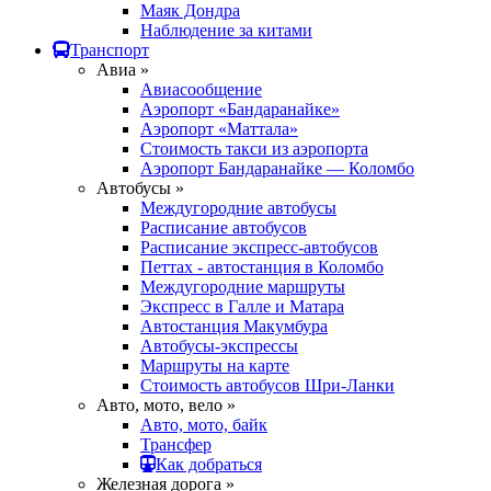
Маяк Дондра
Наблюдение за китами
Транспорт
Авиа »
Авиасообщение
Аэропорт «Бандаранайке»
Аэропорт «Маттала»
Стоимость такси из аэропорта
Аэропорт Бандаранайке — Коломбо
Автобусы »
Междугородние автобусы
Расписание автобусов
Расписание экспресс-автобусов
Петтах - автостанция в Коломбо
Междугородние маршруты
Экспресс в Галле и Матара
Автостанция Макумбура
Автобусы-экспрессы
Маршруты на карте
Стоимость автобусов Шри-Ланки
Авто, мото, вело »
Авто, мото, байк
Трансфер
Как добраться
Железная дорога »