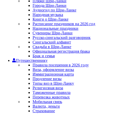
Пляжи Шри-Ланки
Города Шри-Ланки
Аудиогид по Шри-Ланке
Народная музыка
Книги о Шри-Ланке
Расписание праздников на 2026 год
Национальные праздники
Сувениры Шри-Ланки
Русско-сингальский разговорник
Сингальский алфавит
Свадьба в Шри-Ланке
Официальная регистрация брака
Брак и семья
Путешественнику
Правила посещения в 2026 году
Виза, оформление визы
Иммиграционная карта
Продление визы
Типы виз в Шри-Ланку
Религиозная виза
Таможенные правила
Перевозка животных
Мобильная связь
Валюта, деньги
Страхование