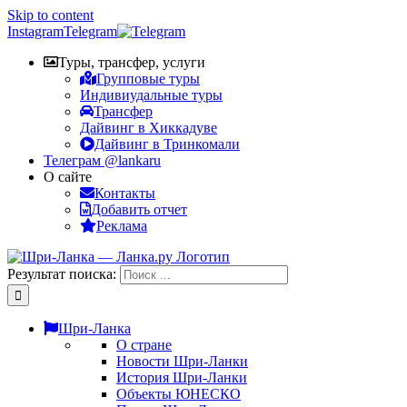
Skip to content
Instagram
Telegram
Туры, трансфер, услуги
Групповые туры
Индивиудальные туры
Трансфер
Дайвинг в Хиккадуве
Дайвинг в Тринкомали
Телеграм @lankaru
О сайте
Контакты
Добавить отчет
Реклама
Результат поиска:
Шри-Ланка
О стране
Новости Шри-Ланки
История Шри-Ланки
Объекты ЮНЕСКО