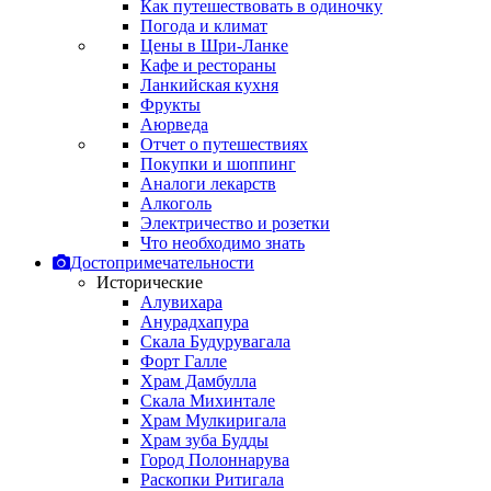
Как путешествовать в одиночку
Погода и климат
Цены в Шри-Ланке
Кафе и рестораны
Ланкийская кухня
Фрукты
Аюрведа
Отчет о путешествиях
Покупки и шоппинг
Аналоги лекарств
Алкоголь
Электричество и розетки
Что необходимо знать
Достопримечательности
Исторические
Алувихара
Анурадхапура
Скала Будурувагала
Форт Галле
Храм Дамбулла
Скала Михинтале
Храм Мулкиригала
Храм зуба Будды
Город Полоннарува
Раскопки Ритигала