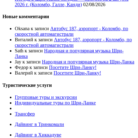
2026 г. (Коломбо, Галле, Канди)
02/08/2026
Новые комментарии
Oksana
к записи
Автобус 187, аэропорт - Коломбо, по
скоростной автомагистрали
Виталий
к записи
Автобус 187, аэропорт - Коломбо, по
скоростной автомагистрали
Sath
к записи
Народная и популярная музыка Шри-
Ланка
Jay
к записи
Народная и популярная музыка Шри-Ланка
Федор
к записи
Посетите Шри-Ланку!
Валерий
к записи
Посетите Шри-Ланку!
Туристические услуги
Групповые туры и экскурсии
Индивидуальные туры по Шри-Ланке
Трансфер
Дайвинг в Тринкомали
Дайвинг в Хиккадуве