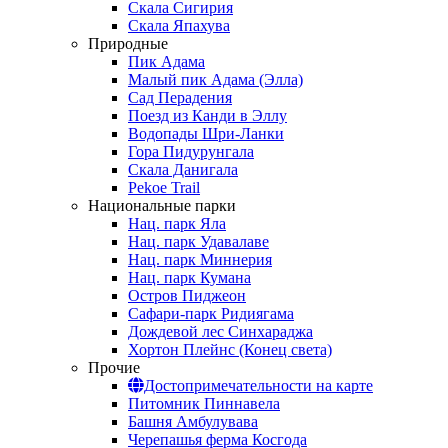
Скала Сигирия
Скала Япахува
Природные
Пик Адама
Малый пик Адама (Элла)
Сад Перадения
Поезд из Канди в Эллу
Водопады Шри-Ланки
Гора Пидурунгала
Скала Данигала
Pekoe Trail
Национальные парки
Нац. парк Яла
Нац. парк Удавалаве
Нац. парк Миннерия
Нац. парк Кумана
Остров Пиджеон
Сафари-парк Ридиягама
Дождевой лес Синхараджа
Хортон Плейнс (Конец света)
Прочие
Достопримечательности на карте
Питомник Пиннавела
Башня Амбулувава
Черепашья ферма Косгода