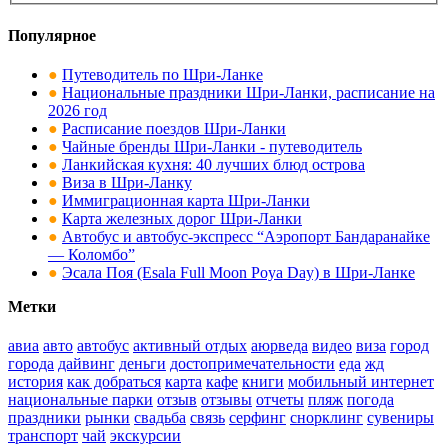
Популярное
●
Путеводитель по Шри-Ланке
●
Национальные праздники Шри-Ланки, расписание на
2026 год
●
Расписание поездов Шри-Ланки
●
Чайные бренды Шри-Ланки - путеводитель
●
Ланкийская кухня: 40 лучших блюд острова
●
Виза в Шри-Ланку
●
Иммиграционная карта Шри-Ланки
●
Карта железных дорог Шри-Ланки
●
Автобус и автобус-экспресс “Аэропорт Бандаранайке
— Коломбо”
●
Эсала Поя (Esala Full Moon Poya Day) в Шри-Ланке
Метки
авиа
авто
автобус
активный отдых
аюрведа
видео
виза
город
города
дайвинг
деньги
достопримечательности
еда
жд
история
как добраться
карта
кафе
книги
мобильный интернет
национальные парки
отзыв
отзывы
отчеты
пляж
погода
праздники
рынки
свадьба
связь
серфинг
снорклинг
сувениры
транспорт
чай
экскурсии