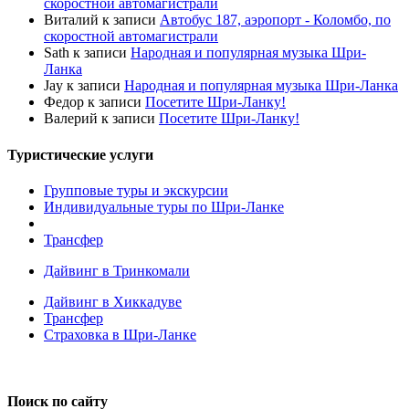
скоростной автомагистрали
Виталий
к записи
Автобус 187, аэропорт - Коломбо, по
скоростной автомагистрали
Sath
к записи
Народная и популярная музыка Шри-
Ланка
Jay
к записи
Народная и популярная музыка Шри-Ланка
Федор
к записи
Посетите Шри-Ланку!
Валерий
к записи
Посетите Шри-Ланку!
Туристические услуги
Групповые туры и экскурсии
Индивидуальные туры по Шри-Ланке
Трансфер
Дайвинг в Тринкомали
Дайвинг в Хиккадуве
Трансфер
Страховка в Шри-Ланке
Поиск по сайту