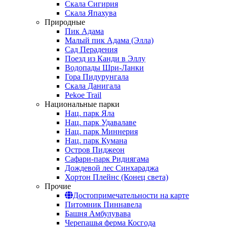
Скала Сигирия
Скала Япахува
Природные
Пик Адама
Малый пик Адама (Элла)
Сад Перадения
Поезд из Канди в Эллу
Водопады Шри-Ланки
Гора Пидурунгала
Скала Данигала
Pekoe Trail
Национальные парки
Нац. парк Яла
Нац. парк Удавалаве
Нац. парк Миннерия
Нац. парк Кумана
Остров Пиджеон
Сафари-парк Ридиягама
Дождевой лес Синхараджа
Хортон Плейнс (Конец света)
Прочие
Достопримечательности на карте
Питомник Пиннавела
Башня Амбулувава
Черепашья ферма Косгода