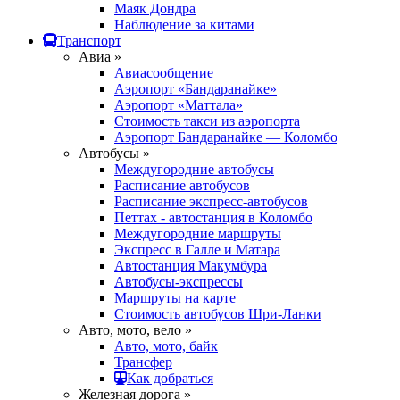
Маяк Дондра
Наблюдение за китами
Транспорт
Авиа »
Авиасообщение
Аэропорт «Бандаранайке»
Аэропорт «Маттала»
Стоимость такси из аэропорта
Аэропорт Бандаранайке — Коломбо
Автобусы »
Междугородние автобусы
Расписание автобусов
Расписание экспресс-автобусов
Петтах - автостанция в Коломбо
Междугородние маршруты
Экспресс в Галле и Матара
Автостанция Макумбура
Автобусы-экспрессы
Маршруты на карте
Стоимость автобусов Шри-Ланки
Авто, мото, вело »
Авто, мото, байк
Трансфер
Как добраться
Железная дорога »