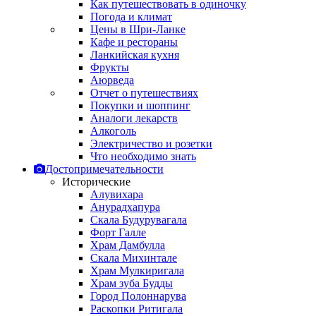
Как путешествовать в одиночку
Погода и климат
Цены в Шри-Ланке
Кафе и рестораны
Ланкийская кухня
Фрукты
Аюрведа
Отчет о путешествиях
Покупки и шоппинг
Аналоги лекарств
Алкоголь
Электричество и розетки
Что необходимо знать
Достопримечательности
Исторические
Алувихара
Анурадхапура
Скала Будурувагала
Форт Галле
Храм Дамбулла
Скала Михинтале
Храм Мулкиригала
Храм зуба Будды
Город Полоннарува
Раскопки Ритигала