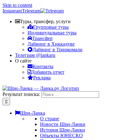
Skip to content
Instagram
Telegram
Туры, трансфер, услуги
Групповые туры
Индивиудальные туры
Трансфер
Дайвинг в Хиккадуве
Дайвинг в Тринкомали
Телеграм @lankaru
О сайте
Контакты
Добавить отчет
Реклама
Результат поиска:
Шри-Ланка
О стране
Новости Шри-Ланки
История Шри-Ланки
Объекты ЮНЕСКО