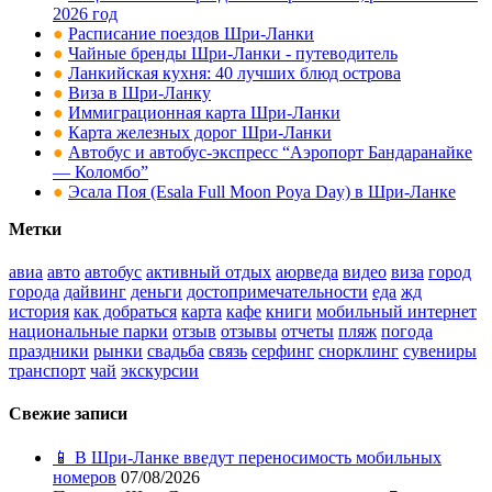
2026 год
●
Расписание поездов Шри-Ланки
●
Чайные бренды Шри-Ланки - путеводитель
●
Ланкийская кухня: 40 лучших блюд острова
●
Виза в Шри-Ланку
●
Иммиграционная карта Шри-Ланки
●
Карта железных дорог Шри-Ланки
●
Автобус и автобус-экспресс “Аэропорт Бандаранайке
— Коломбо”
●
Эсала Поя (Esala Full Moon Poya Day) в Шри-Ланке
Метки
авиа
авто
автобус
активный отдых
аюрведа
видео
виза
город
города
дайвинг
деньги
достопримечательности
еда
жд
история
как добраться
карта
кафе
книги
мобильный интернет
национальные парки
отзыв
отзывы
отчеты
пляж
погода
праздники
рынки
свадьба
связь
серфинг
снорклинг
сувениры
транспорт
чай
экскурсии
Свежие записи
📱 В Шри-Ланке введут переносимость мобильных
номеров
07/08/2026