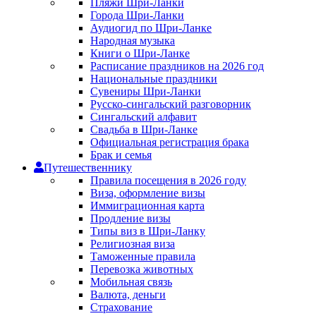
Пляжи Шри-Ланки
Города Шри-Ланки
Аудиогид по Шри-Ланке
Народная музыка
Книги о Шри-Ланке
Расписание праздников на 2026 год
Национальные праздники
Сувениры Шри-Ланки
Русско-сингальский разговорник
Сингальский алфавит
Свадьба в Шри-Ланке
Официальная регистрация брака
Брак и семья
Путешественнику
Правила посещения в 2026 году
Виза, оформление визы
Иммиграционная карта
Продление визы
Типы виз в Шри-Ланку
Религиозная виза
Таможенные правила
Перевозка животных
Мобильная связь
Валюта, деньги
Страхование