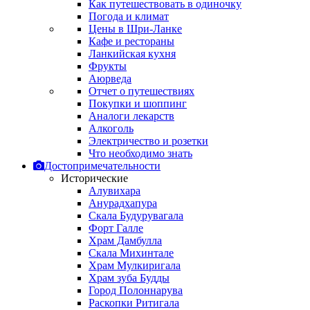
Как путешествовать в одиночку
Погода и климат
Цены в Шри-Ланке
Кафе и рестораны
Ланкийская кухня
Фрукты
Аюрведа
Отчет о путешествиях
Покупки и шоппинг
Аналоги лекарств
Алкоголь
Электричество и розетки
Что необходимо знать
Достопримечательности
Исторические
Алувихара
Анурадхапура
Скала Будурувагала
Форт Галле
Храм Дамбулла
Скала Михинтале
Храм Мулкиригала
Храм зуба Будды
Город Полоннарува
Раскопки Ритигала