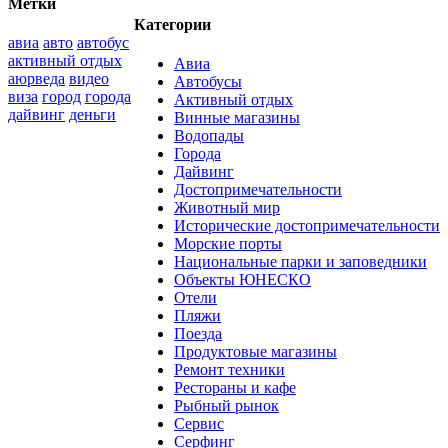
Метки
Категории
авиа
авто
автобус
активный отдых
Авиа
аюрведа
видео
Автобусы
виза
город
города
Активный отдых
дайвинг
деньги
Винные магазины
Водопады
Города
Дайвинг
Достопримечательности
Животный мир
Исторические достопримечательности
Морские порты
Национальные парки и заповедники
Объекты ЮНЕСКО
Отели
Пляжи
Поезда
Продуктовые магазины
Ремонт техники
Рестораны и кафе
Рыбный рынок
Сервис
Серфинг