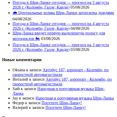
Погода в Шри-Ланке сегодня — прогноз на 5 августа
2026 г. (Коломбо, Галле, Канди)
05/08/2026
🌧️ Центральные холмы Шри-Ланки затоплены дождями
04/08/2026
Погода в Шри-Ланке сегодня — прогноз на 4 августа
2026 г. (Коломбо, Галле, Канди)
04/08/2026
Шри-Ланка введет первую выделенную полосу для
мотоциклов 🏍️
03/08/2026
Погода в Шри-Ланке сегодня — прогноз на 3 августа
2026 г. (Коломбо, Галле, Канди)
03/08/2026
Новые комментарии
Oksana
к записи
Автобус 187, аэропорт - Коломбо, по
скоростной автомагистрали
Виталий
к записи
Автобус 187, аэропорт - Коломбо, по
скоростной автомагистрали
Sath
к записи
Народная и популярная музыка Шри-
Ланка
Jay
к записи
Народная и популярная музыка Шри-Ланка
Федор
к записи
Посетите Шри-Ланку!
Валерий
к записи
Посетите Шри-Ланку!