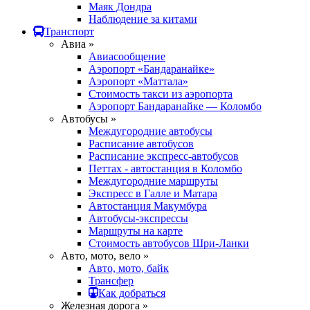
Маяк Дондра
Наблюдение за китами
Транспорт
Авиа »
Авиасообщение
Аэропорт «Бандаранайке»
Аэропорт «Маттала»
Стоимость такси из аэропорта
Аэропорт Бандаранайке — Коломбо
Автобусы »
Междугородние автобусы
Расписание автобусов
Расписание экспресс-автобусов
Петтах - автостанция в Коломбо
Междугородние маршруты
Экспресс в Галле и Матара
Автостанция Макумбура
Автобусы-экспрессы
Маршруты на карте
Стоимость автобусов Шри-Ланки
Авто, мото, вело »
Авто, мото, байк
Трансфер
Как добраться
Железная дорога »