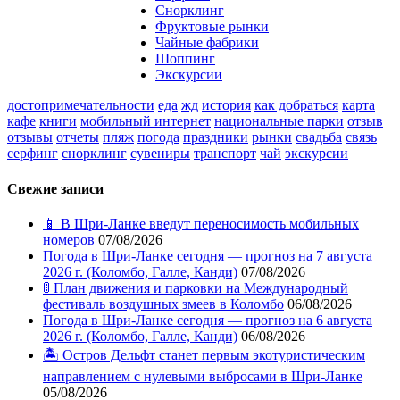
Снорклинг
Фруктовые рынки
Чайные фабрики
Шоппинг
Экскурсии
достопримечательности
еда
жд
история
как добраться
карта
кафе
книги
мобильный интернет
национальные парки
отзыв
отзывы
отчеты
пляж
погода
праздники
рынки
свадьба
связь
серфинг
снорклинг
сувениры
транспорт
чай
экскурсии
Свежие записи
📱 В Шри-Ланке введут переносимость мобильных
номеров
07/08/2026
Погода в Шри-Ланке сегодня — прогноз на 7 августа
2026 г. (Коломбо, Галле, Канди)
07/08/2026
🚦 План движения и парковки на Международный
фестиваль воздушных змеев в Коломбо
06/08/2026
Погода в Шри-Ланке сегодня — прогноз на 6 августа
2026 г. (Коломбо, Галле, Канди)
06/08/2026
🏝️ Остров Дельфт станет первым экотуристическим
направлением с нулевыми выбросами в Шри-Ланке
05/08/2026