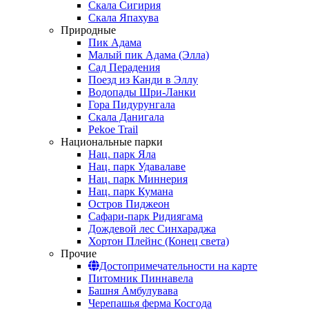
Скала Сигирия
Скала Япахува
Природные
Пик Адама
Малый пик Адама (Элла)
Сад Перадения
Поезд из Канди в Эллу
Водопады Шри-Ланки
Гора Пидурунгала
Скала Данигала
Pekoe Trail
Национальные парки
Нац. парк Яла
Нац. парк Удавалаве
Нац. парк Миннерия
Нац. парк Кумана
Остров Пиджеон
Сафари-парк Ридиягама
Дождевой лес Синхараджа
Хортон Плейнс (Конец света)
Прочие
Достопримечательности на карте
Питомник Пиннавела
Башня Амбулувава
Черепашья ферма Косгода