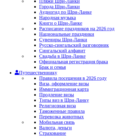
Пляжи Шри-Ланки
Города Шри-Ланки
Аудиогид по Шри-Ланке
Народная музыка
Книги о Шри-Ланке
Расписание праздников на 2026 год
Национальные праздники
Сувениры Шри-Ланки
Русско-сингальский разговорник
Сингальский алфавит
Свадьба в Шри-Ланке
Официальная регистрация брака
Брак и семья
Путешественнику
Правила посещения в 2026 году
Виза, оформление визы
Иммиграционная карта
Продление визы
Типы виз в Шри-Ланку
Религиозная виза
Таможенные правила
Перевозка животных
Мобильная связь
Валюта, деньги
Страхование