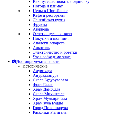
Как путешествовать в одиночку
Погода и климат
Цены в Шри-Ланке
Кафе и рестораны
Ланкийская кухня
Фрукты
Аюрведа
Отчет о путешествиях
Покупки и шоппинг
Аналоги лекарств
Алкоголь
Электричество и розетки
Что необходимо знать
Достопримечательности
Исторические
Алувихара
Анурадхапура
Скала Будурувагала
Форт Галле
Храм Дамбулла
Скала Михинтале
Храм Мулкиригала
Храм зуба Будды
Город Полоннарува
Раскопки Ритигала