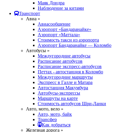
Маяк Дондра
Наблюдение за китами
Транспорт
Авиа »
Авиасообщение
Аэропорт «Бандаранайке»
Аэропорт «Маттала»
Стоимость такси из аэропорта
Аэропорт Бандаранайке — Коломбо
Автобусы »
Междугородние автобусы
Расписание автобусов
Расписание экспресс-автобусов
Петтах - автостанция в Коломбо
Междугородние маршруты
Экспресс в Галле и Матара
Автостанция Макумбура
Автобусы-экспрессы
Маршруты на карте
Стоимость автобусов Шри-Ланки
Авто, мото, вело »
Авто, мото, байк
Трансфер
Как добраться
Железная дорога »