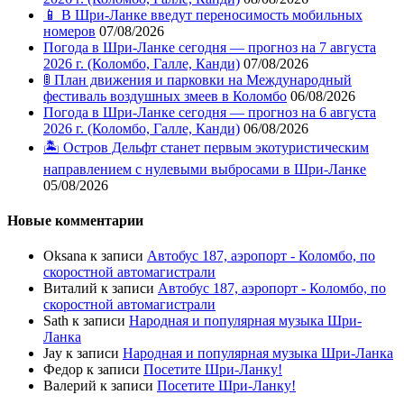
📱 В Шри-Ланке введут переносимость мобильных
номеров
07/08/2026
Погода в Шри-Ланке сегодня — прогноз на 7 августа
2026 г. (Коломбо, Галле, Канди)
07/08/2026
🚦 План движения и парковки на Международный
фестиваль воздушных змеев в Коломбо
06/08/2026
Погода в Шри-Ланке сегодня — прогноз на 6 августа
2026 г. (Коломбо, Галле, Канди)
06/08/2026
🏝️ Остров Дельфт станет первым экотуристическим
направлением с нулевыми выбросами в Шри-Ланке
05/08/2026
Новые комментарии
Oksana
к записи
Автобус 187, аэропорт - Коломбо, по
скоростной автомагистрали
Виталий
к записи
Автобус 187, аэропорт - Коломбо, по
скоростной автомагистрали
Sath
к записи
Народная и популярная музыка Шри-
Ланка
Jay
к записи
Народная и популярная музыка Шри-Ланка
Федор
к записи
Посетите Шри-Ланку!
Валерий
к записи
Посетите Шри-Ланку!