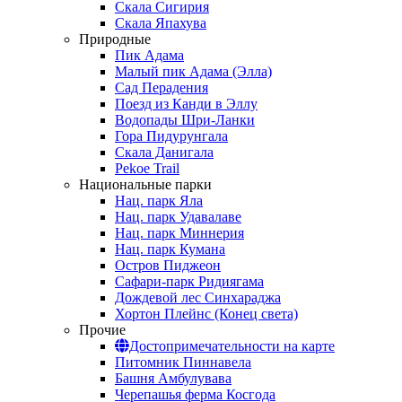
Скала Сигирия
Скала Япахува
Природные
Пик Адама
Малый пик Адама (Элла)
Сад Перадения
Поезд из Канди в Эллу
Водопады Шри-Ланки
Гора Пидурунгала
Скала Данигала
Pekoe Trail
Национальные парки
Нац. парк Яла
Нац. парк Удавалаве
Нац. парк Миннерия
Нац. парк Кумана
Остров Пиджеон
Сафари-парк Ридиягама
Дождевой лес Синхараджа
Хортон Плейнс (Конец света)
Прочие
Достопримечательности на карте
Питомник Пиннавела
Башня Амбулувава
Черепашья ферма Косгода