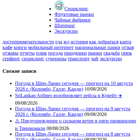
Снорклинг
Фруктовые рынки
Чайные фабрики
Шоппинг
Экскурсии
достопримечательности
еда
жд
история
как добраться
карта
кафе
книги
мобильный интернет
национальные парки
отзыв
отзывы
отчеты
пляж
погода
праздники
рынки
свадьба
связь
серфинг
снорклинг
сувениры
транспорт
чай
экскурсии
Свежие записи
Погода в Шри-Ланке сегодня — прогноз на 10 августа
2026 г. (Коломбо, Галле, Канди)
10/08/2026
SriLankan Airlines возобновляет рейсы в Кувейт ✈️
09/08/2026
Погода в Шри-Ланке сегодня — прогноз на 9 августа
2026 г. (Коломбо, Галле, Канди)
09/08/2026
⚠️ Предупреждение о сильном ветре в пяти провинциях
и Тринкомали
08/08/2026
Погода в Шри-Ланке сегодня — прогноз на 8 августа
2026 г. (Коломбо, Галле, Канди)
08/08/2026