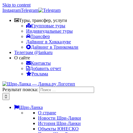
Skip to content
Instagram
Telegram
Туры, трансфер, услуги
Групповые туры
Индивиудальные туры
Трансфер
Дайвинг в Хиккадуве
Дайвинг в Тринкомали
Телеграм @lankaru
О сайте
Контакты
Добавить отчет
Реклама
Результат поиска:
Шри-Ланка
О стране
Новости Шри-Ланки
История Шри-Ланки
Объекты ЮНЕСКО