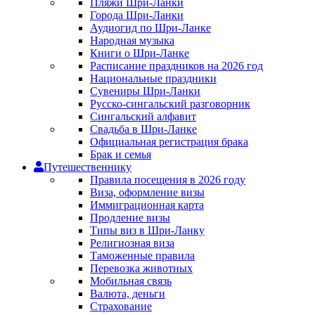
Пляжи Шри-Ланки
Города Шри-Ланки
Аудиогид по Шри-Ланке
Народная музыка
Книги о Шри-Ланке
Расписание праздников на 2026 год
Национальные праздники
Сувениры Шри-Ланки
Русско-сингальский разговорник
Сингальский алфавит
Свадьба в Шри-Ланке
Официальная регистрация брака
Брак и семья
Путешественнику
Правила посещения в 2026 году
Виза, оформление визы
Иммиграционная карта
Продление визы
Типы виз в Шри-Ланку
Религиозная виза
Таможенные правила
Перевозка животных
Мобильная связь
Валюта, деньги
Страхование