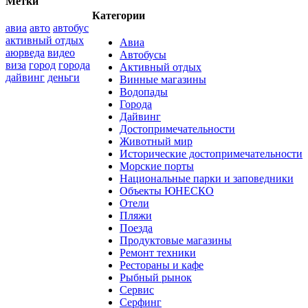
Метки
Категории
авиа
авто
автобус
активный отдых
Авиа
аюрведа
видео
Автобусы
виза
город
города
Активный отдых
дайвинг
деньги
Винные магазины
Водопады
Города
Дайвинг
Достопримечательности
Животный мир
Исторические достопримечательности
Морские порты
Национальные парки и заповедники
Объекты ЮНЕСКО
Отели
Пляжи
Поезда
Продуктовые магазины
Ремонт техники
Рестораны и кафе
Рыбный рынок
Сервис
Серфинг