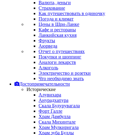
Валюта, деньги
Страхование
Как путешествовать в одиночку
Погода и климат
Цены в Шри-Ланке
Кафе и рестораны
Ланкийская кухня
Фрукты
Аюрведа
Отчет о путешествиях
Покупки и шоппинг
Аналоги лекарств
Алкоголь
Электричество и розетки
Что необходимо знать
Достопримечательности
Исторические
Алувихара
Анурадхапура
Скала Будурувагала
Форт Галле
Храм Дамбулла
Скала Михинтале
Храм Мулкиригала
Храм зуба Будды