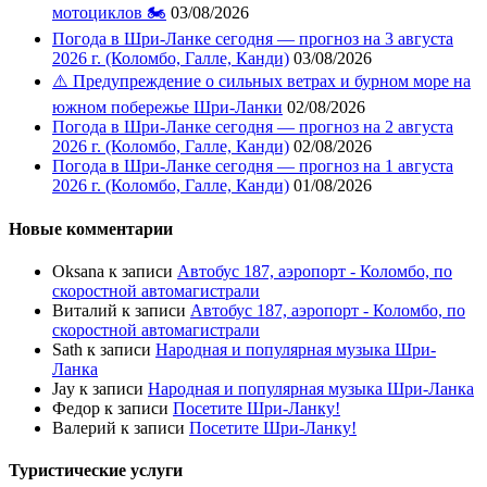
мотоциклов 🏍️
03/08/2026
Погода в Шри-Ланке сегодня — прогноз на 3 августа
2026 г. (Коломбо, Галле, Канди)
03/08/2026
⚠️ Предупреждение о сильных ветрах и бурном море на
южном побережье Шри-Ланки
02/08/2026
Погода в Шри-Ланке сегодня — прогноз на 2 августа
2026 г. (Коломбо, Галле, Канди)
02/08/2026
Погода в Шри-Ланке сегодня — прогноз на 1 августа
2026 г. (Коломбо, Галле, Канди)
01/08/2026
Новые комментарии
Oksana
к записи
Автобус 187, аэропорт - Коломбо, по
скоростной автомагистрали
Виталий
к записи
Автобус 187, аэропорт - Коломбо, по
скоростной автомагистрали
Sath
к записи
Народная и популярная музыка Шри-
Ланка
Jay
к записи
Народная и популярная музыка Шри-Ланка
Федор
к записи
Посетите Шри-Ланку!
Валерий
к записи
Посетите Шри-Ланку!
Туристические услуги