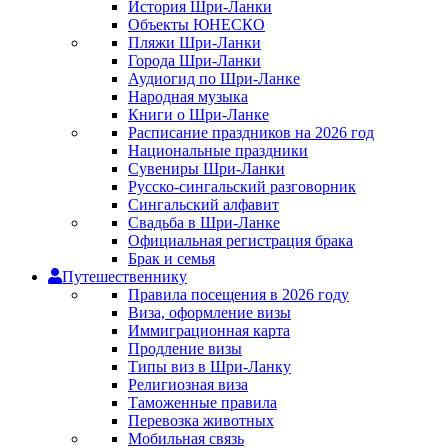
История Шри-Ланки
Объекты ЮНЕСКО
Пляжи Шри-Ланки
Города Шри-Ланки
Аудиогид по Шри-Ланке
Народная музыка
Книги о Шри-Ланке
Расписание праздников на 2026 год
Национальные праздники
Сувениры Шри-Ланки
Русско-сингальский разговорник
Сингальский алфавит
Свадьба в Шри-Ланке
Официальная регистрация брака
Брак и семья
Путешественнику
Правила посещения в 2026 году
Виза, оформление визы
Иммиграционная карта
Продление визы
Типы виз в Шри-Ланку
Религиозная виза
Таможенные правила
Перевозка животных
Мобильная связь