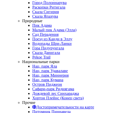
Город Полоннарува
Раскопки Ритигала
Скала Сигирия
Скала Япахува
Природные
Пик Адама
Малый пик Адама (Элла)
Сад Перадения
Поезд из Канди в Эллу
Водопады Шри-Ланки
Гора Пидурунгала
Скала Данигала
Pekoe Trail
Национальные парки
Нац. парк Яла
Нац. парк Удавалаве
Нац. парк Миннерия
Нац. парк Кумана
Остров Пиджеон
Сафари-парк Ридиягама
Дождевой лес Синхараджа
Хортон Плейнс (Конец света)
Прочие
Достопримечательности на карте
Питомник Пиннавела