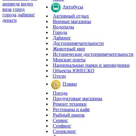
аюрведа
видео
Автобусы
виза
город
города
дайвинг
Активный отдых
деньги
Винные магазины
Водопады
Города
Дайвинг
Достопримечательности
Животный мир
Исторические достопримечательности
Морские порты
Национальные парки и заповедники
Объекты ЮНЕСКО
Отели
Пляжи
Поезда
Продуктовые магазины
Ремонт техники
Рестораны и кафе
Рыбный рынок
Сервис
Серфинг
Снорклинг