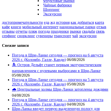
Фруктовые рынки
Чайные фабрики
Шоппинг
Экскурсии
достопримечательности
еда
жд
история
как добраться
карта
кафе
книги
мобильный интернет
национальные парки
отзыв
отзывы
отчеты
пляж
погода
праздники
рынки
свадьба
связь
серфинг
снорклинг
сувениры
транспорт
чай
экскурсии
Свежие записи
Погода в Шри-Ланке сегодня — прогноз на 6 августа
2026 г. (Коломбо, Галле, Канди)
06/08/2026
🏝️ Остров Дельфт станет первым экотуристическим
направлением с нулевыми выбросами в Шри-Ланке
05/08/2026
Погода в Шри-Ланке сегодня — прогноз на 5 августа
2026 г. (Коломбо, Галле, Канди)
05/08/2026
🌧️ Центральные холмы Шри-Ланки затоплены дождями
04/08/2026
Погода в Шри-Ланке сегодня — прогноз на 4 августа
2026 г. (Коломбо, Галле, Канди)
04/08/2026
Шри-Ланка введет первую выделенную полосу для