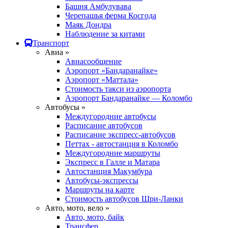
Башня Амбулувава
Черепашья ферма Косгода
Маяк Дондра
Наблюдение за китами
Транспорт
Авиа »
Авиасообщение
Аэропорт «Бандаранайке»
Аэропорт «Маттала»
Стоимость такси из аэропорта
Аэропорт Бандаранайке — Коломбо
Автобусы »
Междугородние автобусы
Расписание автобусов
Расписание экспресс-автобусов
Петтах - автостанция в Коломбо
Междугородние маршруты
Экспресс в Галле и Матара
Автостанция Макумбура
Автобусы-экспрессы
Маршруты на карте
Стоимость автобусов Шри-Ланки
Авто, мото, вело »
Авто, мото, байк
Трансфер