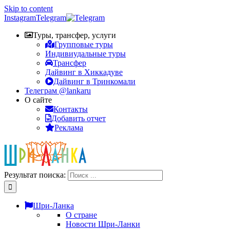
Skip to content
Instagram
Telegram
Туры, трансфер, услуги
Групповые туры
Индивиудальные туры
Трансфер
Дайвинг в Хиккадуве
Дайвинг в Тринкомали
Телеграм @lankaru
О сайте
Контакты
Добавить отчет
Реклама
Результат поиска:
Шри-Ланка
О стране
Новости Шри-Ланки