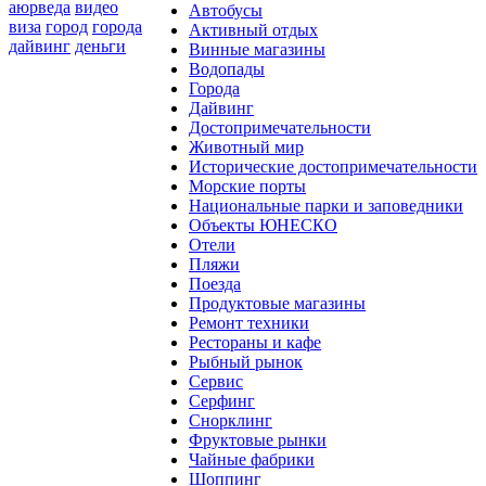
аюрведа
видео
Автобусы
виза
город
города
Активный отдых
дайвинг
деньги
Винные магазины
Водопады
Города
Дайвинг
Достопримечательности
Животный мир
Исторические достопримечательности
Морские порты
Национальные парки и заповедники
Объекты ЮНЕСКО
Отели
Пляжи
Поезда
Продуктовые магазины
Ремонт техники
Рестораны и кафе
Рыбный рынок
Сервис
Серфинг
Снорклинг
Фруктовые рынки
Чайные фабрики
Шоппинг