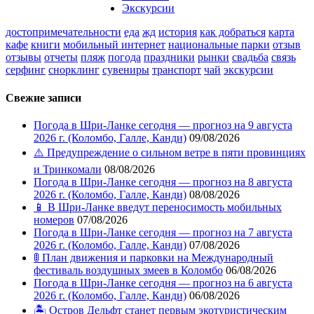
Экскурсии
достопримечательности
еда
жд
история
как добраться
карта
кафе
книги
мобильный интернет
национальные парки
отзыв
отзывы
отчеты
пляж
погода
праздники
рынки
свадьба
связь
серфинг
снорклинг
сувениры
транспорт
чай
экскурсии
Свежие записи
Погода в Шри-Ланке сегодня — прогноз на 9 августа
2026 г. (Коломбо, Галле, Канди)
09/08/2026
⚠️ Предупреждение о сильном ветре в пяти провинциях
и Тринкомали
08/08/2026
Погода в Шри-Ланке сегодня — прогноз на 8 августа
2026 г. (Коломбо, Галле, Канди)
08/08/2026
📱 В Шри-Ланке введут переносимость мобильных
номеров
07/08/2026
Погода в Шри-Ланке сегодня — прогноз на 7 августа
2026 г. (Коломбо, Галле, Канди)
07/08/2026
🚦 План движения и парковки на Международный
фестиваль воздушных змеев в Коломбо
06/08/2026
Погода в Шри-Ланке сегодня — прогноз на 6 августа
2026 г. (Коломбо, Галле, Канди)
06/08/2026
🏝️ Остров Дельфт станет первым экотуристическим