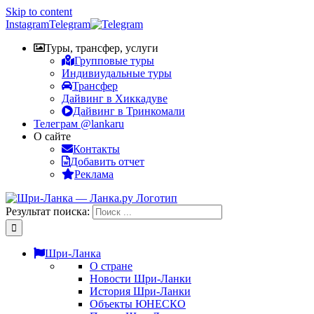
Skip to content
Instagram
Telegram
Туры, трансфер, услуги
Групповые туры
Индивиудальные туры
Трансфер
Дайвинг в Хиккадуве
Дайвинг в Тринкомали
Телеграм @lankaru
О сайте
Контакты
Добавить отчет
Реклама
Результат поиска:
Шри-Ланка
О стране
Новости Шри-Ланки
История Шри-Ланки
Объекты ЮНЕСКО