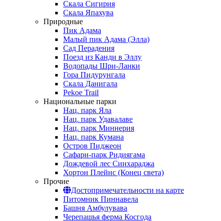
Скала Сигирия
Скала Япахува
Природные
Пик Адама
Малый пик Адама (Элла)
Сад Перадения
Поезд из Канди в Эллу
Водопады Шри-Ланки
Гора Пидурунгала
Скала Данигала
Pekoe Trail
Национальные парки
Нац. парк Яла
Нац. парк Удавалаве
Нац. парк Миннерия
Нац. парк Кумана
Остров Пиджеон
Сафари-парк Ридиягама
Дождевой лес Синхараджа
Хортон Плейнс (Конец света)
Прочие
Достопримечательности на карте
Питомник Пиннавела
Башня Амбулувава
Черепашья ферма Косгода