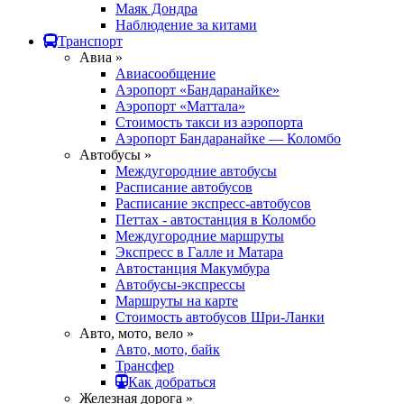
Маяк Дондра
Наблюдение за китами
Транспорт
Авиа »
Авиасообщение
Аэропорт «Бандаранайке»
Аэропорт «Маттала»
Стоимость такси из аэропорта
Аэропорт Бандаранайке — Коломбо
Автобусы »
Междугородние автобусы
Расписание автобусов
Расписание экспресс-автобусов
Петтах - автостанция в Коломбо
Междугородние маршруты
Экспресс в Галле и Матара
Автостанция Макумбура
Автобусы-экспрессы
Маршруты на карте
Стоимость автобусов Шри-Ланки
Авто, мото, вело »
Авто, мото, байк
Трансфер
Как добраться
Железная дорога »