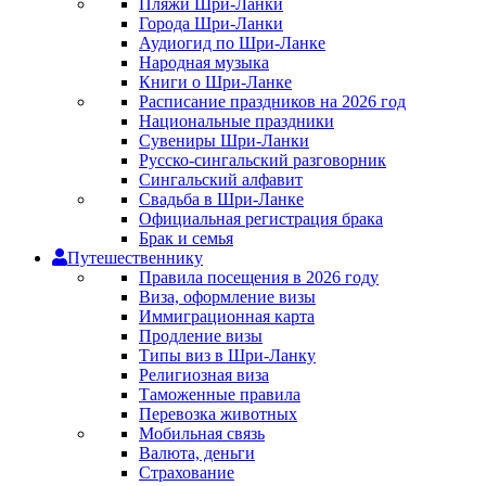
Пляжи Шри-Ланки
Города Шри-Ланки
Аудиогид по Шри-Ланке
Народная музыка
Книги о Шри-Ланке
Расписание праздников на 2026 год
Национальные праздники
Сувениры Шри-Ланки
Русско-сингальский разговорник
Сингальский алфавит
Свадьба в Шри-Ланке
Официальная регистрация брака
Брак и семья
Путешественнику
Правила посещения в 2026 году
Виза, оформление визы
Иммиграционная карта
Продление визы
Типы виз в Шри-Ланку
Религиозная виза
Таможенные правила
Перевозка животных
Мобильная связь
Валюта, деньги
Страхование