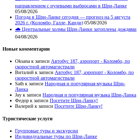
направлением с нулевыми выбросами в Шри-Ланке
05/08/2026
Погода в Шри-Ланке сегодня — прогноз на 5 августа
2026 г. (Коломбо, Галле, Канди)
05/08/2026
🌧️ Центральные холмы Шри-Ланки затоплены дождями
04/08/2026
Новые комментарии
Oksana
к записи
Автобус 187, аэропорт - Коломбо, по
скоростной автомагистрали
Виталий
к записи
Автобус 187, аэропорт - Коломбо, по
скоростной автомагистрали
Sath
к записи
Народная и популярная музыка Шри-
Ланка
Jay
к записи
Народная и популярная музыка Шри-Ланка
Федор
к записи
Посетите Шри-Ланку!
Валерий
к записи
Посетите Шри-Ланку!
Туристические услуги
Групповые туры и экскурсии
Индивидуальные туры по Шри-Ланке