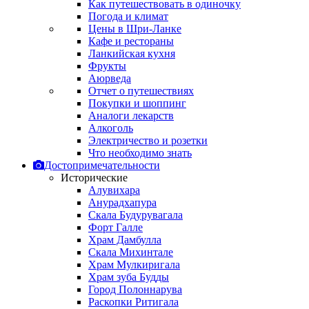
Как путешествовать в одиночку
Погода и климат
Цены в Шри-Ланке
Кафе и рестораны
Ланкийская кухня
Фрукты
Аюрведа
Отчет о путешествиях
Покупки и шоппинг
Аналоги лекарств
Алкоголь
Электричество и розетки
Что необходимо знать
Достопримечательности
Исторические
Алувихара
Анурадхапура
Скала Будурувагала
Форт Галле
Храм Дамбулла
Скала Михинтале
Храм Мулкиригала
Храм зуба Будды
Город Полоннарува
Раскопки Ритигала