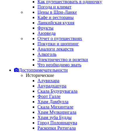
Как путешествовать в одиночку
Погода и климат
Цены в Шри-Ланке
Кафе и рестораны
Ланкийская кухня
Фрукты
Аюрведа
Отчет о путешествиях
Покупки и шоппинг
Аналоги лекарств
Алкоголь
Электричество и розетки
Что необходимо знать
Достопримечательности
Исторические
Алувихара
Анурадхапура
Скала Будурувагала
Форт Галле
Храм Дамбулла
Скала Михинтале
Храм Мулкиригала
Храм зуба Будды
Город Полоннарува
Раскопки Ритигала