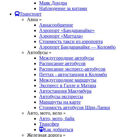
Маяк Дондра
Наблюдение за китами
Транспорт
Авиа »
Авиасообщение
Аэропорт «Бандаранайке»
Аэропорт «Маттала»
Стоимость такси из аэропорта
Аэропорт Бандаранайке — Коломбо
Автобусы »
Междугородние автобусы
Расписание автобусов
Расписание экспресс-автобусов
Петтах - автостанция в Коломбо
Междугородние маршруты
Экспресс в Галле и Матара
Автостанция Макумбура
Автобусы-экспрессы
Маршруты на карте
Стоимость автобусов Шри-Ланки
Авто, мото, вело »
Авто, мото, байк
Трансфер
Как добраться
Железная дорога »