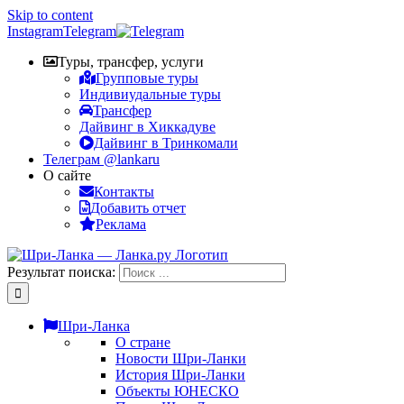
Skip to content
Instagram
Telegram
Туры, трансфер, услуги
Групповые туры
Индивиудальные туры
Трансфер
Дайвинг в Хиккадуве
Дайвинг в Тринкомали
Телеграм @lankaru
О сайте
Контакты
Добавить отчет
Реклама
Результат поиска:
Шри-Ланка
О стране
Новости Шри-Ланки
История Шри-Ланки
Объекты ЮНЕСКО