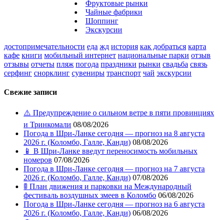
Фруктовые рынки
Чайные фабрики
Шоппинг
Экскурсии
достопримечательности
еда
жд
история
как добраться
карта
кафе
книги
мобильный интернет
национальные парки
отзыв
отзывы
отчеты
пляж
погода
праздники
рынки
свадьба
связь
серфинг
снорклинг
сувениры
транспорт
чай
экскурсии
Свежие записи
⚠️ Предупреждение о сильном ветре в пяти провинциях
и Тринкомали
08/08/2026
Погода в Шри-Ланке сегодня — прогноз на 8 августа
2026 г. (Коломбо, Галле, Канди)
08/08/2026
📱 В Шри-Ланке введут переносимость мобильных
номеров
07/08/2026
Погода в Шри-Ланке сегодня — прогноз на 7 августа
2026 г. (Коломбо, Галле, Канди)
07/08/2026
🚦 План движения и парковки на Международный
фестиваль воздушных змеев в Коломбо
06/08/2026
Погода в Шри-Ланке сегодня — прогноз на 6 августа
2026 г. (Коломбо, Галле, Канди)
06/08/2026