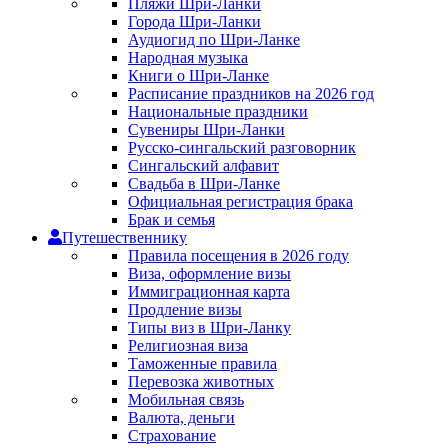
Пляжи Шри-Ланки
Города Шри-Ланки
Аудиогид по Шри-Ланке
Народная музыка
Книги о Шри-Ланке
Расписание праздников на 2026 год
Национальные праздники
Сувениры Шри-Ланки
Русско-сингальский разговорник
Сингальский алфавит
Свадьба в Шри-Ланке
Официальная регистрация брака
Брак и семья
Путешественнику
Правила посещения в 2026 году
Виза, оформление визы
Иммиграционная карта
Продление визы
Типы виз в Шри-Ланку
Религиозная виза
Таможенные правила
Перевозка животных
Мобильная связь
Валюта, деньги
Страхование