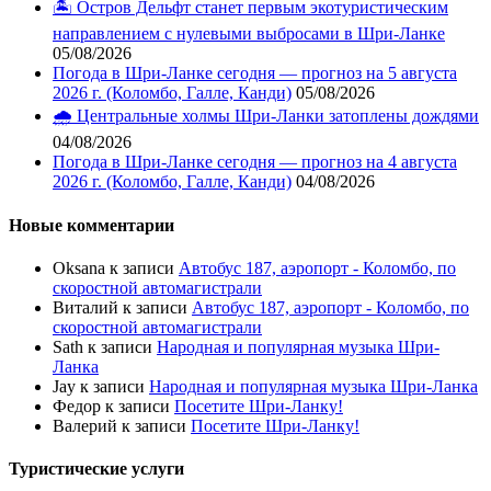
🏝️ Остров Дельфт станет первым экотуристическим
направлением с нулевыми выбросами в Шри-Ланке
05/08/2026
Погода в Шри-Ланке сегодня — прогноз на 5 августа
2026 г. (Коломбо, Галле, Канди)
05/08/2026
🌧️ Центральные холмы Шри-Ланки затоплены дождями
04/08/2026
Погода в Шри-Ланке сегодня — прогноз на 4 августа
2026 г. (Коломбо, Галле, Канди)
04/08/2026
Новые комментарии
Oksana
к записи
Автобус 187, аэропорт - Коломбо, по
скоростной автомагистрали
Виталий
к записи
Автобус 187, аэропорт - Коломбо, по
скоростной автомагистрали
Sath
к записи
Народная и популярная музыка Шри-
Ланка
Jay
к записи
Народная и популярная музыка Шри-Ланка
Федор
к записи
Посетите Шри-Ланку!
Валерий
к записи
Посетите Шри-Ланку!
Туристические услуги