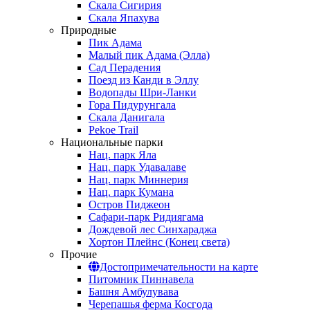
Скала Сигирия
Скала Япахува
Природные
Пик Адама
Малый пик Адама (Элла)
Сад Перадения
Поезд из Канди в Эллу
Водопады Шри-Ланки
Гора Пидурунгала
Скала Данигала
Pekoe Trail
Национальные парки
Нац. парк Яла
Нац. парк Удавалаве
Нац. парк Миннерия
Нац. парк Кумана
Остров Пиджеон
Сафари-парк Ридиягама
Дождевой лес Синхараджа
Хортон Плейнс (Конец света)
Прочие
Достопримечательности на карте
Питомник Пиннавела
Башня Амбулувава
Черепашья ферма Косгода