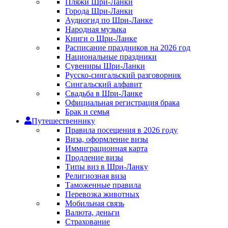
Пляжи Шри-Ланки
Города Шри-Ланки
Аудиогид по Шри-Ланке
Народная музыка
Книги о Шри-Ланке
Расписание праздников на 2026 год
Национальные праздники
Сувениры Шри-Ланки
Русско-сингальский разговорник
Сингальский алфавит
Свадьба в Шри-Ланке
Официальная регистрация брака
Брак и семья
Путешественнику
Правила посещения в 2026 году
Виза, оформление визы
Иммиграционная карта
Продление визы
Типы виз в Шри-Ланку
Религиозная виза
Таможенные правила
Перевозка животных
Мобильная связь
Валюта, деньги
Страхование