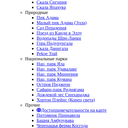
Скала Сигирия
Скала Япахува
Природные
Пик Адама
Малый пик Адама (Элла)
Сад Перадения
Поезд из Канди в Эллу
Водопады Шри-Ланки
Гора Пидурунгала
Скала Данигала
Pekoe Trail
Национальные парки
Нац. парк Яла
Нац. парк Удавалаве
Нац. парк Миннерия
Нац. парк Кумана
Остров Пиджеон
Сафари-парк Ридиягама
Дождевой лес Синхараджа
Хортон Плейнс (Конец света)
Прочие
Достопримечательности на карте
Питомник Пиннавела
Башня Амбулувава
Черепашья ферма Косгода