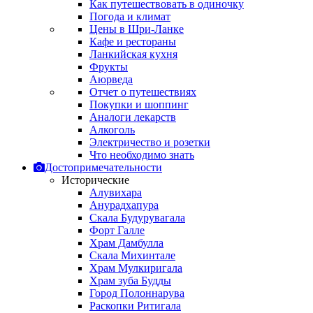
Как путешествовать в одиночку
Погода и климат
Цены в Шри-Ланке
Кафе и рестораны
Ланкийская кухня
Фрукты
Аюрведа
Отчет о путешествиях
Покупки и шоппинг
Аналоги лекарств
Алкоголь
Электричество и розетки
Что необходимо знать
Достопримечательности
Исторические
Алувихара
Анурадхапура
Скала Будурувагала
Форт Галле
Храм Дамбулла
Скала Михинтале
Храм Мулкиригала
Храм зуба Будды
Город Полоннарува
Раскопки Ритигала