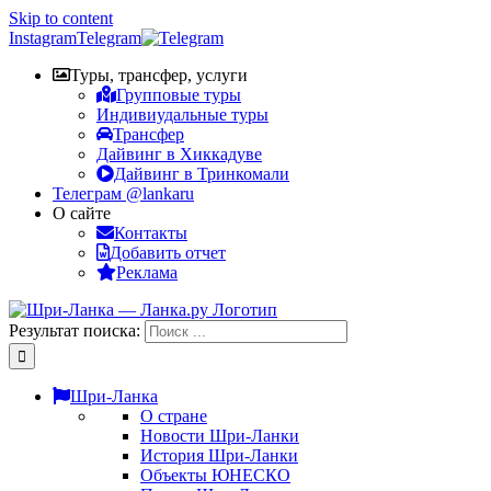
Skip to content
Instagram
Telegram
Туры, трансфер, услуги
Групповые туры
Индивиудальные туры
Трансфер
Дайвинг в Хиккадуве
Дайвинг в Тринкомали
Телеграм @lankaru
О сайте
Контакты
Добавить отчет
Реклама
Результат поиска:
Шри-Ланка
О стране
Новости Шри-Ланки
История Шри-Ланки
Объекты ЮНЕСКО