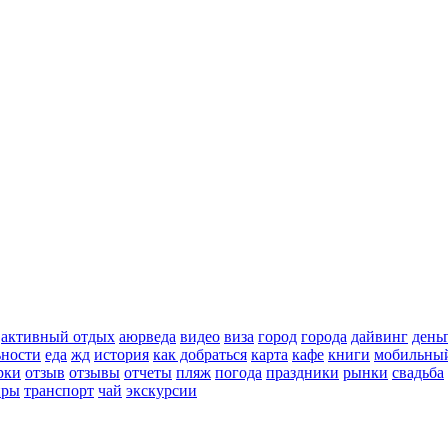
активный отдых
аюрведа
видео
виза
город
города
дайвинг
день
ьности
еда
жд
история
как добраться
карта
кафе
книги
мобильный
рки
отзыв
отзывы
отчеты
пляж
погода
праздники
рынки
свадьба
иры
транспорт
чай
экскурсии