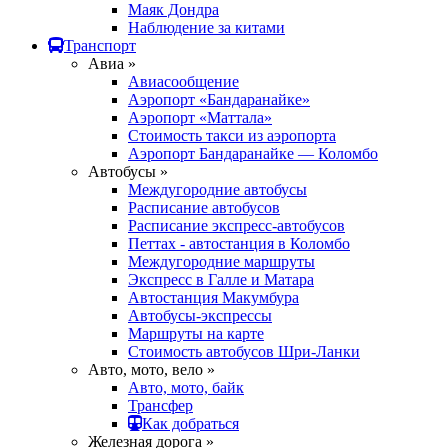
Маяк Дондра
Наблюдение за китами
Транспорт
Авиа »
Авиасообщение
Аэропорт «Бандаранайке»
Аэропорт «Маттала»
Стоимость такси из аэропорта
Аэропорт Бандаранайке — Коломбо
Автобусы »
Междугородние автобусы
Расписание автобусов
Расписание экспресс-автобусов
Петтах - автостанция в Коломбо
Междугородние маршруты
Экспресс в Галле и Матара
Автостанция Макумбура
Автобусы-экспрессы
Маршруты на карте
Стоимость автобусов Шри-Ланки
Авто, мото, вело »
Авто, мото, байк
Трансфер
Как добраться
Железная дорога »