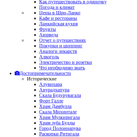
Как путешествовать в одиночку
Погода и климат
Цены в Шри-Ланке
Кафе и рестораны
Ланкийская кухня
Фрукты
Аюрведа
Отчет о путешествиях
Покупки и шоппинг
Аналоги лекарств
Алкоголь
Электричество и розетки
Что необходимо знать
Достопримечательности
Исторические
Алувихара
Анурадхапура
Скала Будурувагала
Форт Галле
Храм Дамбулла
Скала Михинтале
Храм Мулкиригала
Храм зуба Будды
Город Полоннарува
Раскопки Ритигала