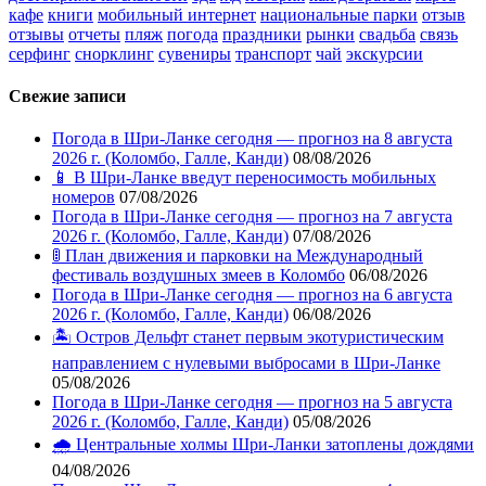
кафе
книги
мобильный интернет
национальные парки
отзыв
отзывы
отчеты
пляж
погода
праздники
рынки
свадьба
связь
серфинг
снорклинг
сувениры
транспорт
чай
экскурсии
Свежие записи
Погода в Шри-Ланке сегодня — прогноз на 8 августа
2026 г. (Коломбо, Галле, Канди)
08/08/2026
📱 В Шри-Ланке введут переносимость мобильных
номеров
07/08/2026
Погода в Шри-Ланке сегодня — прогноз на 7 августа
2026 г. (Коломбо, Галле, Канди)
07/08/2026
🚦 План движения и парковки на Международный
фестиваль воздушных змеев в Коломбо
06/08/2026
Погода в Шри-Ланке сегодня — прогноз на 6 августа
2026 г. (Коломбо, Галле, Канди)
06/08/2026
🏝️ Остров Дельфт станет первым экотуристическим
направлением с нулевыми выбросами в Шри-Ланке
05/08/2026
Погода в Шри-Ланке сегодня — прогноз на 5 августа
2026 г. (Коломбо, Галле, Канди)
05/08/2026
🌧️ Центральные холмы Шри-Ланки затоплены дождями
04/08/2026