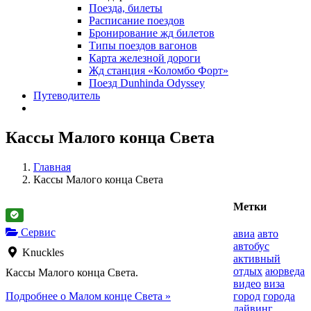
Поезда, билеты
Расписание поездов
Бронирование жд билетов
Типы поездов вагонов
Карта железной дороги
Жд станция «Коломбо Форт»
Поезд Dunhinda Odyssey
Путеводитель
Кассы Малого конца Света
Главная
Кассы Малого конца Света
Метки
Сервис
авиа
авто
автобус
Knuckles
активный
отдых
аюрведа
Кассы Малого конца Света.
видео
виза
Подробнее о Малом конце Света »
город
города
дайвинг