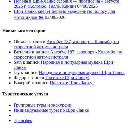
Погода в Шри-Ланке сегодня — прогноз на 4 августа
2026 г. (Коломбо, Галле, Канди)
04/08/2026
Шри-Ланка введет первую выделенную полосу для
мотоциклов 🏍️
03/08/2026
Новые комментарии
Oksana
к записи
Автобус 187, аэропорт - Коломбо, по
скоростной автомагистрали
Виталий
к записи
Автобус 187, аэропорт - Коломбо, по
скоростной автомагистрали
Sath
к записи
Народная и популярная музыка Шри-
Ланка
Jay
к записи
Народная и популярная музыка Шри-Ланка
Федор
к записи
Посетите Шри-Ланку!
Валерий
к записи
Посетите Шри-Ланку!
Туристические услуги
Групповые туры и экскурсии
Индивидуальные туры по Шри-Ланке
Трансфер