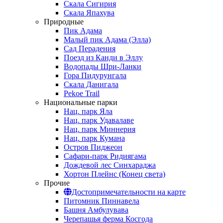
Скала Сигирия
Скала Япахува
Природные
Пик Адама
Малый пик Адама (Элла)
Сад Перадения
Поезд из Канди в Эллу
Водопады Шри-Ланки
Гора Пидурунгала
Скала Данигала
Pekoe Trail
Национальные парки
Нац. парк Яла
Нац. парк Удавалаве
Нац. парк Миннерия
Нац. парк Кумана
Остров Пиджеон
Сафари-парк Ридиягама
Дождевой лес Синхараджа
Хортон Плейнс (Конец света)
Прочие
Достопримечательности на карте
Питомник Пиннавела
Башня Амбулувава
Черепашья ферма Косгода