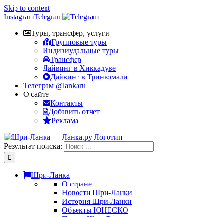
Skip to content
Instagram
Telegram
Туры, трансфер, услуги
Групповые туры
Индивиудальные туры
Трансфер
Дайвинг в Хиккадуве
Дайвинг в Тринкомали
Телеграм @lankaru
О сайте
Контакты
Добавить отчет
Реклама
Результат поиска:
Шри-Ланка
О стране
Новости Шри-Ланки
История Шри-Ланки
Объекты ЮНЕСКО