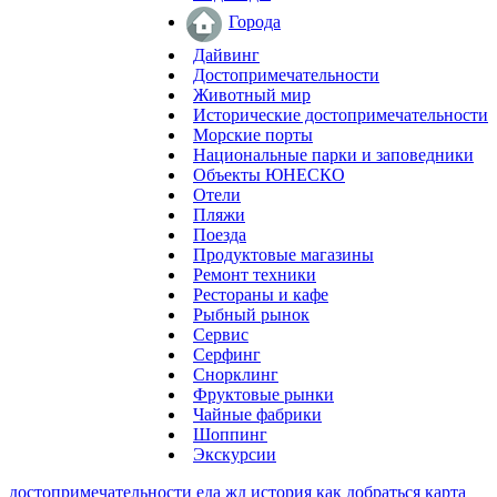
Города
Дайвинг
Достопримечательности
Животный мир
Исторические достопримечательности
Морские порты
Национальные парки и заповедники
Объекты ЮНЕСКО
Отели
Пляжи
Поезда
Продуктовые магазины
Ремонт техники
Рестораны и кафе
Рыбный рынок
Сервис
Серфинг
Снорклинг
Фруктовые рынки
Чайные фабрики
Шоппинг
Экскурсии
достопримечательности
еда
жд
история
как добраться
карта