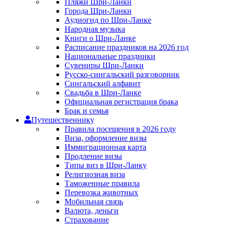
Пляжи Шри-Ланки
Города Шри-Ланки
Аудиогид по Шри-Ланке
Народная музыка
Книги о Шри-Ланке
Расписание праздников на 2026 год
Национальные праздники
Сувениры Шри-Ланки
Русско-сингальский разговорник
Сингальский алфавит
Свадьба в Шри-Ланке
Официальная регистрация брака
Брак и семья
Путешественнику
Правила посещения в 2026 году
Виза, оформление визы
Иммиграционная карта
Продление визы
Типы виз в Шри-Ланку
Религиозная виза
Таможенные правила
Перевозка животных
Мобильная связь
Валюта, деньги
Страхование