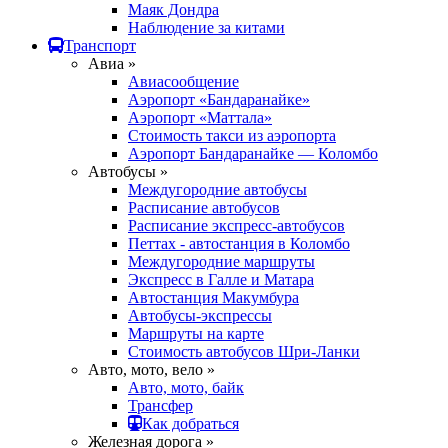
Маяк Дондра
Наблюдение за китами
Транспорт
Авиа »
Авиасообщение
Аэропорт «Бандаранайке»
Аэропорт «Маттала»
Стоимость такси из аэропорта
Аэропорт Бандаранайке — Коломбо
Автобусы »
Междугородние автобусы
Расписание автобусов
Расписание экспресс-автобусов
Петтах - автостанция в Коломбо
Междугородние маршруты
Экспресс в Галле и Матара
Автостанция Макумбура
Автобусы-экспрессы
Маршруты на карте
Стоимость автобусов Шри-Ланки
Авто, мото, вело »
Авто, мото, байк
Трансфер
Как добраться
Железная дорога »