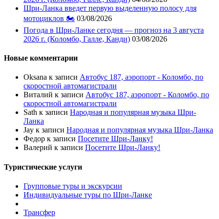
Шри-Ланка введет первую выделенную полосу для
мотоциклов 🏍️
03/08/2026
Погода в Шри-Ланке сегодня — прогноз на 3 августа
2026 г. (Коломбо, Галле, Канди)
03/08/2026
Новые комментарии
Oksana
к записи
Автобус 187, аэропорт - Коломбо, по
скоростной автомагистрали
Виталий
к записи
Автобус 187, аэропорт - Коломбо, по
скоростной автомагистрали
Sath
к записи
Народная и популярная музыка Шри-
Ланка
Jay
к записи
Народная и популярная музыка Шри-Ланка
Федор
к записи
Посетите Шри-Ланку!
Валерий
к записи
Посетите Шри-Ланку!
Туристические услуги
Групповые туры и экскурсии
Индивидуальные туры по Шри-Ланке
Трансфер