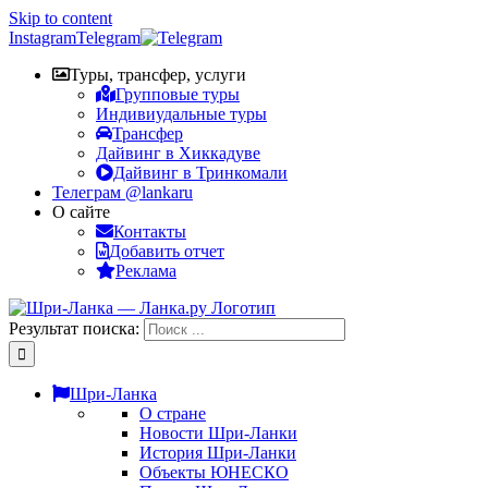
Skip to content
Instagram
Telegram
Туры, трансфер, услуги
Групповые туры
Индивиудальные туры
Трансфер
Дайвинг в Хиккадуве
Дайвинг в Тринкомали
Телеграм @lankaru
О сайте
Контакты
Добавить отчет
Реклама
Результат поиска:
Шри-Ланка
О стране
Новости Шри-Ланки
История Шри-Ланки
Объекты ЮНЕСКО