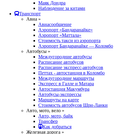
Маяк Дондра
Наблюдение за китами
Транспорт
Авиа »
Авиасообщение
Аэропорт «Бандаранайке»
Аэропорт «Маттала»
Стоимость такси из аэропорта
Аэропорт Бандаранайке — Коломбо
Автобусы »
Междугородние автобусы
Расписание автобусов
Расписание экспресс-автобусов
Петтах - автостанция в Коломбо
Междугородние маршруты
Экспресс в Галле и Матара
Автостанция Макумбура
Автобусы-экспрессы
Маршруты на карте
Стоимость автобусов Шри-Ланки
Авто, мото, вело »
Авто, мото, байк
Трансфер
Как добраться
Железная дорога »