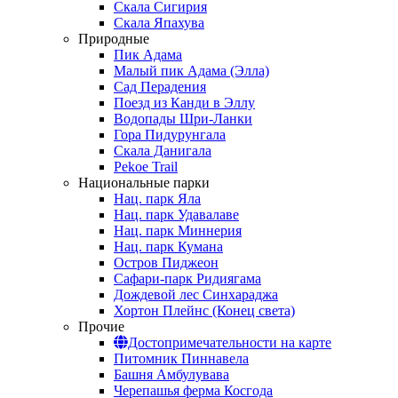
Скала Сигирия
Скала Япахува
Природные
Пик Адама
Малый пик Адама (Элла)
Сад Перадения
Поезд из Канди в Эллу
Водопады Шри-Ланки
Гора Пидурунгала
Скала Данигала
Pekoe Trail
Национальные парки
Нац. парк Яла
Нац. парк Удавалаве
Нац. парк Миннерия
Нац. парк Кумана
Остров Пиджеон
Сафари-парк Ридиягама
Дождевой лес Синхараджа
Хортон Плейнс (Конец света)
Прочие
Достопримечательности на карте
Питомник Пиннавела
Башня Амбулувава
Черепашья ферма Косгода