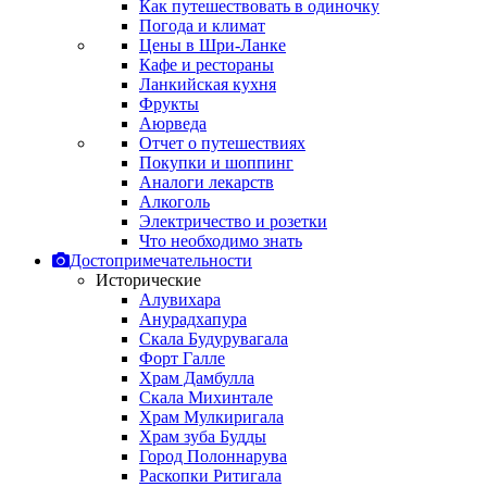
Как путешествовать в одиночку
Погода и климат
Цены в Шри-Ланке
Кафе и рестораны
Ланкийская кухня
Фрукты
Аюрведа
Отчет о путешествиях
Покупки и шоппинг
Аналоги лекарств
Алкоголь
Электричество и розетки
Что необходимо знать
Достопримечательности
Исторические
Алувихара
Анурадхапура
Скала Будурувагала
Форт Галле
Храм Дамбулла
Скала Михинтале
Храм Мулкиригала
Храм зуба Будды
Город Полоннарува
Раскопки Ритигала