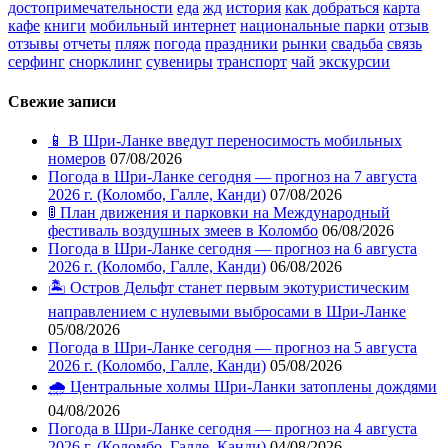
достопримечательности
еда
жд
история
как добраться
карта
кафе
книги
мобильный интернет
национальные парки
отзыв
отзывы
отчеты
пляж
погода
праздники
рынки
свадьба
связь
серфинг
снорклинг
сувениры
транспорт
чай
экскурсии
Свежие записи
📱 В Шри-Ланке введут переносимость мобильных
номеров
07/08/2026
Погода в Шри-Ланке сегодня — прогноз на 7 августа
2026 г. (Коломбо, Галле, Канди)
07/08/2026
🚦 План движения и парковки на Международный
фестиваль воздушных змеев в Коломбо
06/08/2026
Погода в Шри-Ланке сегодня — прогноз на 6 августа
2026 г. (Коломбо, Галле, Канди)
06/08/2026
🏝️ Остров Дельфт станет первым экотуристическим
направлением с нулевыми выбросами в Шри-Ланке
05/08/2026
Погода в Шри-Ланке сегодня — прогноз на 5 августа
2026 г. (Коломбо, Галле, Канди)
05/08/2026
🌧️ Центральные холмы Шри-Ланки затоплены дождями
04/08/2026
Погода в Шри-Ланке сегодня — прогноз на 4 августа
2026 г. (Коломбо, Галле, Канди)
04/08/2026