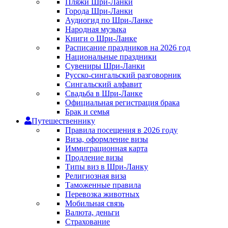
Пляжи Шри-Ланки
Города Шри-Ланки
Аудиогид по Шри-Ланке
Народная музыка
Книги о Шри-Ланке
Расписание праздников на 2026 год
Национальные праздники
Сувениры Шри-Ланки
Русско-сингальский разговорник
Сингальский алфавит
Свадьба в Шри-Ланке
Официальная регистрация брака
Брак и семья
Путешественнику
Правила посещения в 2026 году
Виза, оформление визы
Иммиграционная карта
Продление визы
Типы виз в Шри-Ланку
Религиозная виза
Таможенные правила
Перевозка животных
Мобильная связь
Валюта, деньги
Страхование