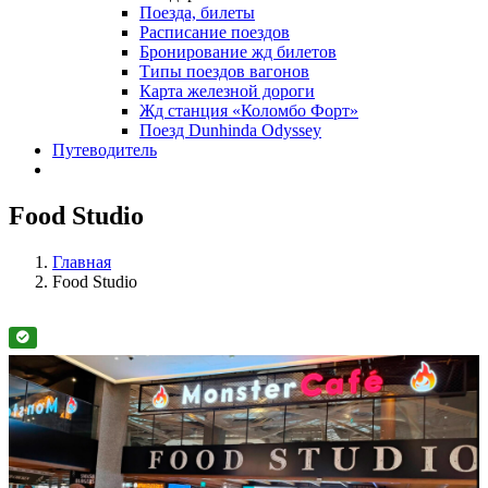
Поезда, билеты
Расписание поездов
Бронирование жд билетов
Типы поездов вагонов
Карта железной дороги
Жд станция «Коломбо Форт»
Поезд Dunhinda Odyssey
Путеводитель
Food Studio
Главная
Food Studio