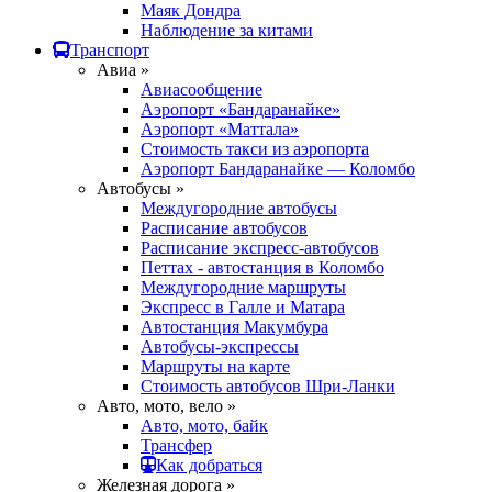
Маяк Дондра
Наблюдение за китами
Транспорт
Авиа »
Авиасообщение
Аэропорт «Бандаранайке»
Аэропорт «Маттала»
Стоимость такси из аэропорта
Аэропорт Бандаранайке — Коломбо
Автобусы »
Междугородние автобусы
Расписание автобусов
Расписание экспресс-автобусов
Петтах - автостанция в Коломбо
Междугородние маршруты
Экспресс в Галле и Матара
Автостанция Макумбура
Автобусы-экспрессы
Маршруты на карте
Стоимость автобусов Шри-Ланки
Авто, мото, вело »
Авто, мото, байк
Трансфер
Как добраться
Железная дорога »