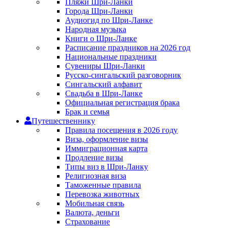
Пляжи Шри-Ланки
Города Шри-Ланки
Аудиогид по Шри-Ланке
Народная музыка
Книги о Шри-Ланке
Расписание праздников на 2026 год
Национальные праздники
Сувениры Шри-Ланки
Русско-сингальский разговорник
Сингальский алфавит
Свадьба в Шри-Ланке
Официальная регистрация брака
Брак и семья
Путешественнику
Правила посещения в 2026 году
Виза, оформление визы
Иммиграционная карта
Продление визы
Типы виз в Шри-Ланку
Религиозная виза
Таможенные правила
Перевозка животных
Мобильная связь
Валюта, деньги
Страхование