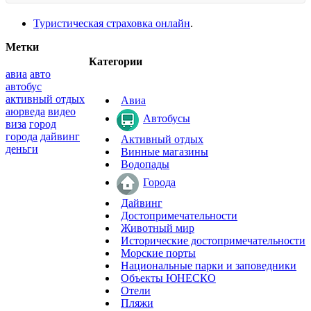
Туристическая страховка онлайн
.
Метки
Категории
авиа
авто
автобус
активный отдых
Авиа
аюрведа
видео
Автобусы
виза
город
города
дайвинг
Активный отдых
деньги
Винные магазины
Водопады
Города
Дайвинг
Достопримечательности
Животный мир
Исторические достопримечательности
Морские порты
Национальные парки и заповедники
Объекты ЮНЕСКО
Отели
Пляжи