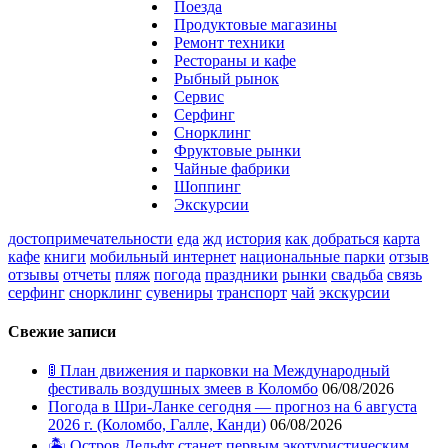
Поезда
Продуктовые магазины
Ремонт техники
Рестораны и кафе
Рыбный рынок
Сервис
Серфинг
Снорклинг
Фруктовые рынки
Чайные фабрики
Шоппинг
Экскурсии
достопримечательности
еда
жд
история
как добраться
карта
кафе
книги
мобильный интернет
национальные парки
отзыв
отзывы
отчеты
пляж
погода
праздники
рынки
свадьба
связь
серфинг
снорклинг
сувениры
транспорт
чай
экскурсии
Свежие записи
🚦 План движения и парковки на Международный
фестиваль воздушных змеев в Коломбо
06/08/2026
Погода в Шри-Ланке сегодня — прогноз на 6 августа
2026 г. (Коломбо, Галле, Канди)
06/08/2026
🏝️ Остров Дельфт станет первым экотуристическим