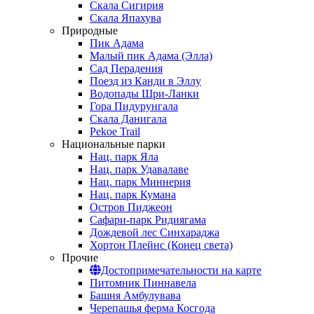
Скала Сигирия
Скала Япахува
Природные
Пик Адама
Малый пик Адама (Элла)
Сад Перадения
Поезд из Канди в Эллу
Водопады Шри-Ланки
Гора Пидурунгала
Скала Данигала
Pekoe Trail
Национальные парки
Нац. парк Яла
Нац. парк Удавалаве
Нац. парк Миннерия
Нац. парк Кумана
Остров Пиджеон
Сафари-парк Ридиягама
Дождевой лес Синхараджа
Хортон Плейнс (Конец света)
Прочие
Достопримечательности на карте
Питомник Пиннавела
Башня Амбулувава
Черепашья ферма Косгода