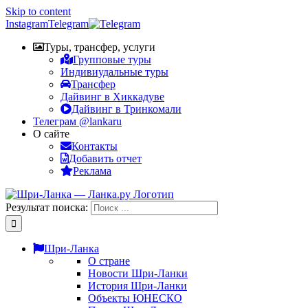
Skip to content
Instagram
Telegram
Туры, трансфер, услуги
Групповые туры
Индивиудальные туры
Трансфер
Дайвинг в Хиккадуве
Дайвинг в Тринкомали
Телеграм @lankaru
О сайте
Контакты
Добавить отчет
Реклама
Результат поиска:
Шри-Ланка
О стране
Новости Шри-Ланки
История Шри-Ланки
Объекты ЮНЕСКО