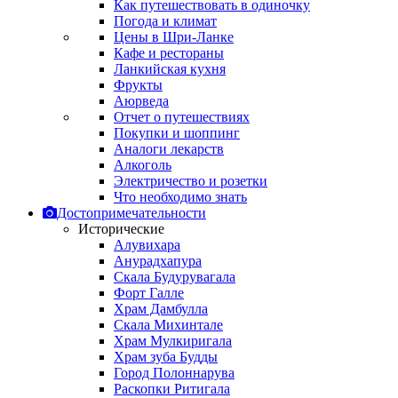
Как путешествовать в одиночку
Погода и климат
Цены в Шри-Ланке
Кафе и рестораны
Ланкийская кухня
Фрукты
Аюрведа
Отчет о путешествиях
Покупки и шоппинг
Аналоги лекарств
Алкоголь
Электричество и розетки
Что необходимо знать
Достопримечательности
Исторические
Алувихара
Анурадхапура
Скала Будурувагала
Форт Галле
Храм Дамбулла
Скала Михинтале
Храм Мулкиригала
Храм зуба Будды
Город Полоннарува
Раскопки Ритигала