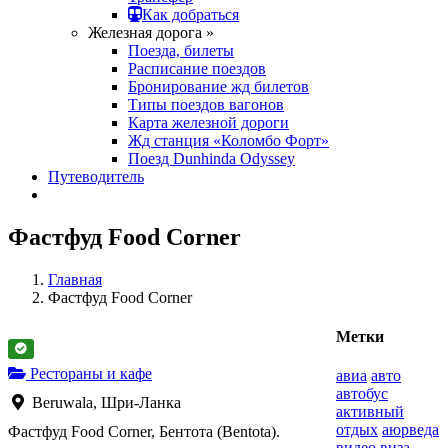
Как добраться
Железная дорога »
Поезда, билеты
Расписание поездов
Бронирование жд билетов
Типы поездов вагонов
Карта железной дороги
Жд станция «Коломбо Форт»
Поезд Dunhinda Odyssey
Путеводитель
Фастфуд Food Corner
Главная
Фастфуд Food Corner
Метки
Рестораны и кафе
авиа
авто
автобус
Beruwala, Шри-Ланка
активный
отдых
аюрведа
Фастфуд Food Corner, Бентота (Bentota).
видео
виза