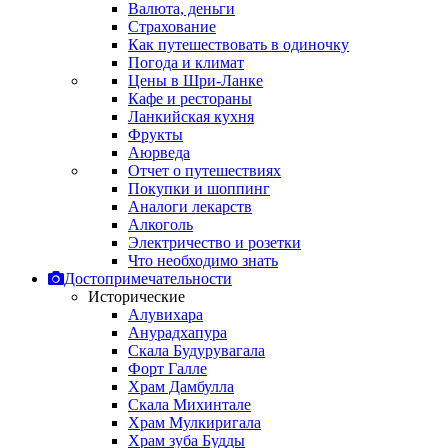
Валюта, деньги
Страхование
Как путешествовать в одиночку
Погода и климат
Цены в Шри-Ланке
Кафе и рестораны
Ланкийская кухня
Фрукты
Аюрведа
Отчет о путешествиях
Покупки и шоппинг
Аналоги лекарств
Алкоголь
Электричество и розетки
Что необходимо знать
Достопримечательности
Исторические
Алувихара
Анурадхапура
Скала Будурувагала
Форт Галле
Храм Дамбулла
Скала Михинтале
Храм Мулкиригала
Храм зуба Будды