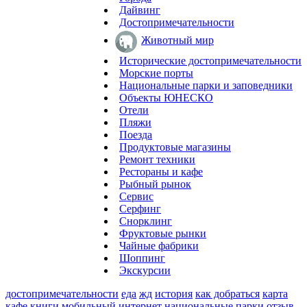
Дайвинг
Достопримечательности
Животный мир
Исторические достопримечательности
Морские порты
Национальные парки и заповедники
Объекты ЮНЕСКО
Отели
Пляжи
Поезда
Продуктовые магазины
Ремонт техники
Рестораны и кафе
Рыбный рынок
Сервис
Серфинг
Снорклинг
Фруктовые рынки
Чайные фабрики
Шоппинг
Экскурсии
достопримечательности
еда
жд
история
как добраться
карта
кафе
книги
мобильный интернет
национальные парки
отзыв