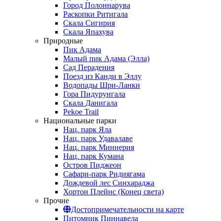
Город Полоннарува
Раскопки Ритигала
Скала Сигирия
Скала Япахува
Природные
Пик Адама
Малый пик Адама (Элла)
Сад Перадения
Поезд из Канди в Эллу
Водопады Шри-Ланки
Гора Пидурунгала
Скала Данигала
Pekoe Trail
Национальные парки
Нац. парк Яла
Нац. парк Удавалаве
Нац. парк Миннерия
Нац. парк Кумана
Остров Пиджеон
Сафари-парк Ридиягама
Дождевой лес Синхараджа
Хортон Плейнс (Конец света)
Прочие
Достопримечательности на карте
Питомник Пиннавела