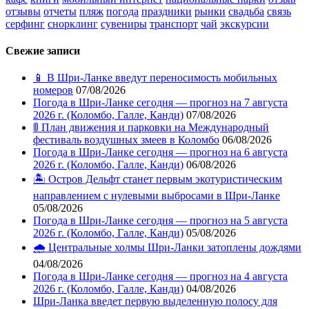
отзывы
отчеты
пляж
погода
праздники
рынки
свадьба
связь
серфинг
снорклинг
сувениры
транспорт
чай
экскурсии
Свежие записи
📱 В Шри-Ланке введут переносимость мобильных
номеров
07/08/2026
Погода в Шри-Ланке сегодня — прогноз на 7 августа
2026 г. (Коломбо, Галле, Канди)
07/08/2026
🚦 План движения и парковки на Международный
фестиваль воздушных змеев в Коломбо
06/08/2026
Погода в Шри-Ланке сегодня — прогноз на 6 августа
2026 г. (Коломбо, Галле, Канди)
06/08/2026
🏝️ Остров Дельфт станет первым экотуристическим
направлением с нулевыми выбросами в Шри-Ланке
05/08/2026
Погода в Шри-Ланке сегодня — прогноз на 5 августа
2026 г. (Коломбо, Галле, Канди)
05/08/2026
🌧️ Центральные холмы Шри-Ланки затоплены дождями
04/08/2026
Погода в Шри-Ланке сегодня — прогноз на 4 августа
2026 г. (Коломбо, Галле, Канди)
04/08/2026
Шри-Ланка введет первую выделенную полосу для