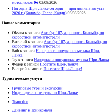
мотоциклов 🏍️
03/08/2026
Погода в Шри-Ланке сегодня — прогноз на 3 августа
2026 г. (Коломбо, Галле, Канди)
03/08/2026
Новые комментарии
Oksana
к записи
Автобус 187, аэропорт - Коломбо, по
скоростной автомагистрали
Виталий
к записи
Автобус 187, аэропорт - Коломбо, по
скоростной автомагистрали
Sath
к записи
Народная и популярная музыка Шри-
Ланка
Jay
к записи
Народная и популярная музыка Шри-Ланка
Федор
к записи
Посетите Шри-Ланку!
Валерий
к записи
Посетите Шри-Ланку!
Туристические услуги
Групповые туры и экскурсии
Индивидуальные туры по Шри-Ланке
Трансфер
Дайвинг в Тринкомали