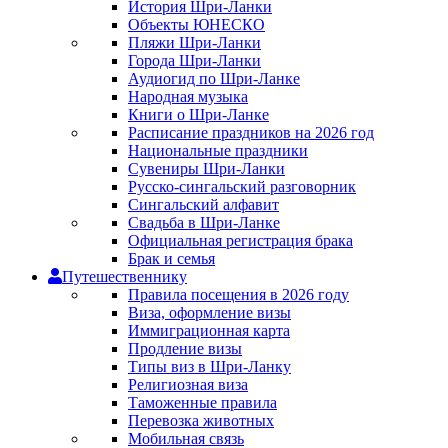
История Шри-Ланки
Объекты ЮНЕСКО
Пляжи Шри-Ланки
Города Шри-Ланки
Аудиогид по Шри-Ланке
Народная музыка
Книги о Шри-Ланке
Расписание праздников на 2026 год
Национальные праздники
Сувениры Шри-Ланки
Русско-сингальский разговорник
Сингальский алфавит
Свадьба в Шри-Ланке
Официальная регистрация брака
Брак и семья
Путешественнику
Правила посещения в 2026 году
Виза, оформление визы
Иммиграционная карта
Продление визы
Типы виз в Шри-Ланку
Религиозная виза
Таможенные правила
Перевозка животных
Мобильная связь