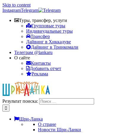
Skip to content
Instagram
Telegram
Туры, трансфер, услуги
Групповые туры
Индивиудальные туры
Трансфер
Дайвинг в Хиккадуве
Дайвинг в Тринкомали
Телеграм @lankaru
О сайте
Контакты
Добавить отчет
Реклама
Результат поиска:
Шри-Ланка
О стране
Новости Шри-Ланки