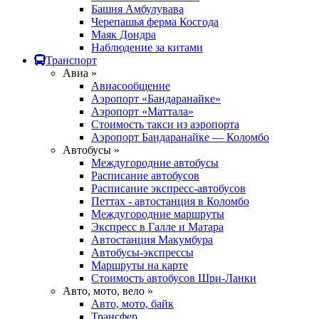
Башня Амбулувава
Черепашья ферма Косгода
Маяк Дондра
Наблюдение за китами
Транспорт
Авиа »
Авиасообщение
Аэропорт «Бандаранайке»
Аэропорт «Маттала»
Стоимость такси из аэропорта
Аэропорт Бандаранайке — Коломбо
Автобусы »
Междугородние автобусы
Расписание автобусов
Расписание экспресс-автобусов
Петтах - автостанция в Коломбо
Междугородние маршруты
Экспресс в Галле и Матара
Автостанция Макумбура
Автобусы-экспрессы
Маршруты на карте
Стоимость автобусов Шри-Ланки
Авто, мото, вело »
Авто, мото, байк
Трансфер