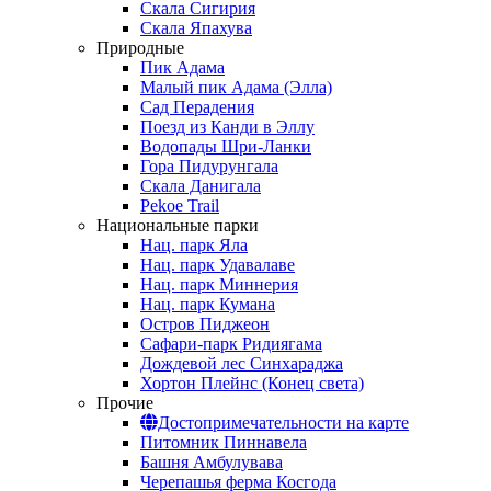
Скала Сигирия
Скала Япахува
Природные
Пик Адама
Малый пик Адама (Элла)
Сад Перадения
Поезд из Канди в Эллу
Водопады Шри-Ланки
Гора Пидурунгала
Скала Данигала
Pekoe Trail
Национальные парки
Нац. парк Яла
Нац. парк Удавалаве
Нац. парк Миннерия
Нац. парк Кумана
Остров Пиджеон
Сафари-парк Ридиягама
Дождевой лес Синхараджа
Хортон Плейнс (Конец света)
Прочие
Достопримечательности на карте
Питомник Пиннавела
Башня Амбулувава
Черепашья ферма Косгода