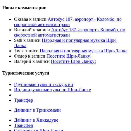
Новые комментарии
Oksana
к записи
Автобус 187, аэропорт - Коломбо, по
скоростной автомагистрали
Виталий
к записи
Автобус 187, аэропорт - Коломбо, по
скоростной автомагистрали
Sath
к записи
Народная и популярная музыка Шри-
Ланка
Jay
к записи
Народная и популярная музыка Шри-Ланка
Федор
к записи
Посетите Шри-Ланку!
Валерий
к записи
Посетите Шри-Ланку!
Туристические услуги
Групповые туры и экскурсии
Индивидуальные туры по Шри-Ланке
Трансфер
Дайвинг в Тринкомали
Дайвинг в Хиккадуве
Трансфер
Страховка в Шри-Ланке