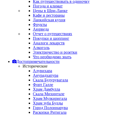
Как путешествовать в одиночку
Погода и климат
Цены в Шри-Ланке
Кафе и рестораны
Ланкийская кухня
Фрукты
Аюрведа
Отчет о путешествиях
Покупки и шоппинг
Аналоги лекарств
Алкоголь
Электричество и розетки
Что необходимо знать
Достопримечательности
Исторические
Алувихара
Анурадхапура
Скала Будурувагала
Форт Галле
Храм Дамбулла
Скала Михинтале
Храм Мулкиригала
Храм зуба Будды
Город Полоннарува
Раскопки Ритигала