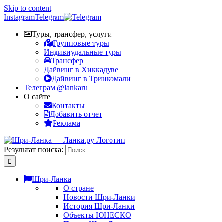
Skip to content
Instagram
Telegram
Туры, трансфер, услуги
Групповые туры
Индивиудальные туры
Трансфер
Дайвинг в Хиккадуве
Дайвинг в Тринкомали
Телеграм @lankaru
О сайте
Контакты
Добавить отчет
Реклама
Результат поиска:
Шри-Ланка
О стране
Новости Шри-Ланки
История Шри-Ланки
Объекты ЮНЕСКО