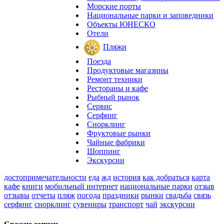
Морские порты
Национальные парки и заповедники
Объекты ЮНЕСКО
Отели
Пляжи
Поезда
Продуктовые магазины
Ремонт техники
Рестораны и кафе
Рыбный рынок
Сервис
Серфинг
Снорклинг
Фруктовые рынки
Чайные фабрики
Шоппинг
Экскурсии
достопримечательности
еда
жд
история
как добраться
карта
кафе
книги
мобильный интернет
национальные парки
отзыв
отзывы
отчеты
пляж
погода
праздники
рынки
свадьба
связь
серфинг
снорклинг
сувениры
транспорт
чай
экскурсии