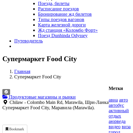
Поезда, билеты
Расписание поездов
Бронирование жд билетов
Типы поездов вагонов
Карта железной дороги
Жд станция «Коломбо Форт»
Поезд Dunhinda Odyssey
Путеводитель
Супермаркет Food City
Главная
Супермаркет Food City
Метки
Продуктовые магазины и рынки
авиа
авто
Chilaw - Colombo Main Rd, Marawila, Шри-Ланка
автобус
Супермаркет Food City, Маравила (Marawila).
активный
отдых
аюрведа
видео
виза
Bookmark
город