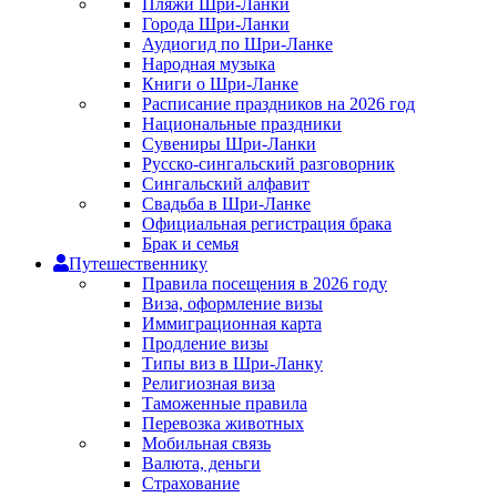
Пляжи Шри-Ланки
Города Шри-Ланки
Аудиогид по Шри-Ланке
Народная музыка
Книги о Шри-Ланке
Расписание праздников на 2026 год
Национальные праздники
Сувениры Шри-Ланки
Русско-сингальский разговорник
Сингальский алфавит
Свадьба в Шри-Ланке
Официальная регистрация брака
Брак и семья
Путешественнику
Правила посещения в 2026 году
Виза, оформление визы
Иммиграционная карта
Продление визы
Типы виз в Шри-Ланку
Религиозная виза
Таможенные правила
Перевозка животных
Мобильная связь
Валюта, деньги
Страхование