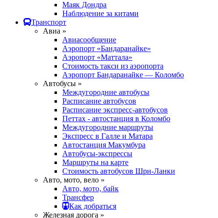
Маяк Дондра
Наблюдение за китами
Транспорт
Авиа »
Авиасообщение
Аэропорт «Бандаранайке»
Аэропорт «Маттала»
Стоимость такси из аэропорта
Аэропорт Бандаранайке — Коломбо
Автобусы »
Междугородние автобусы
Расписание автобусов
Расписание экспресс-автобусов
Петтах - автостанция в Коломбо
Междугородние маршруты
Экспресс в Галле и Матара
Автостанция Макумбура
Автобусы-экспрессы
Маршруты на карте
Стоимость автобусов Шри-Ланки
Авто, мото, вело »
Авто, мото, байк
Трансфер
Как добраться
Железная дорога »