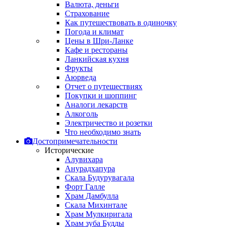
Валюта, деньги
Страхование
Как путешествовать в одиночку
Погода и климат
Цены в Шри-Ланке
Кафе и рестораны
Ланкийская кухня
Фрукты
Аюрведа
Отчет о путешествиях
Покупки и шоппинг
Аналоги лекарств
Алкоголь
Электричество и розетки
Что необходимо знать
Достопримечательности
Исторические
Алувихара
Анурадхапура
Скала Будурувагала
Форт Галле
Храм Дамбулла
Скала Михинтале
Храм Мулкиригала
Храм зуба Будды