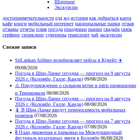
Шоппинг
Экскурсии
достопримечательности
еда
жд
история
как добраться
карта
кафе
книги
мобильный интернет
национальные парки
отзыв
отзывы
отчеты
пляж
погода
праздники
рынки
свадьба
связь
серфинг
снорклинг
сувениры
транспорт
чай
экскурсии
Свежие записи
SriLankan Airlines возобновляет рейсы в Кувейт ✈️
09/08/2026
Погода в Шри-Ланке сегодня — прогноз на 9 августа
2026 г. (Коломбо, Галле, Канди)
09/08/2026
⚠️ Предупреждение о сильном ветре в пяти провинциях
и Тринкомали
08/08/2026
Погода в Шри-Ланке сегодня — прогноз на 8 августа
2026 г. (Коломбо, Галле, Канди)
08/08/2026
📱 В Шри-Ланке введут переносимость мобильных
номеров
07/08/2026
Погода в Шри-Ланке сегодня — прогноз на 7 августа
2026 г. (Коломбо, Галле, Канди)
07/08/2026
🚦 План движения и парковки на Международный
фестиваль воздушных змеев в Коломбо
06/08/2026