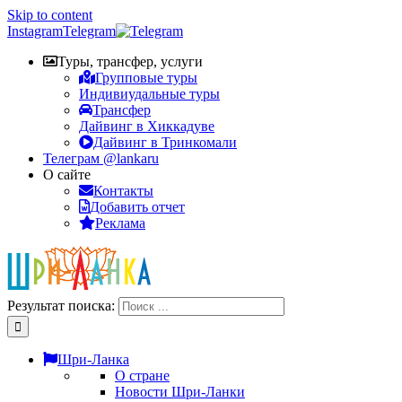
Skip to content
Instagram
Telegram
Туры, трансфер, услуги
Групповые туры
Индивиудальные туры
Трансфер
Дайвинг в Хиккадуве
Дайвинг в Тринкомали
Телеграм @lankaru
О сайте
Контакты
Добавить отчет
Реклама
Результат поиска:
Шри-Ланка
О стране
Новости Шри-Ланки