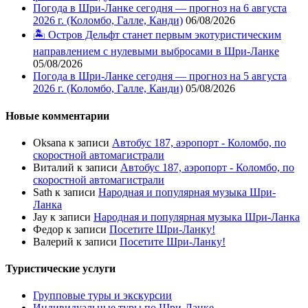
Погода в Шри-Ланке сегодня — прогноз на 6 августа
2026 г. (Коломбо, Галле, Канди)
06/08/2026
🏝️ Остров Дельфт станет первым экотуристическим
направлением с нулевыми выбросами в Шри-Ланке
05/08/2026
Погода в Шри-Ланке сегодня — прогноз на 5 августа
2026 г. (Коломбо, Галле, Канди)
05/08/2026
Новые комментарии
Oksana
к записи
Автобус 187, аэропорт - Коломбо, по
скоростной автомагистрали
Виталий
к записи
Автобус 187, аэропорт - Коломбо, по
скоростной автомагистрали
Sath
к записи
Народная и популярная музыка Шри-
Ланка
Jay
к записи
Народная и популярная музыка Шри-Ланка
Федор
к записи
Посетите Шри-Ланку!
Валерий
к записи
Посетите Шри-Ланку!
Туристические услуги
Групповые туры и экскурсии
Индивидуальные туры по Шри-Ланке