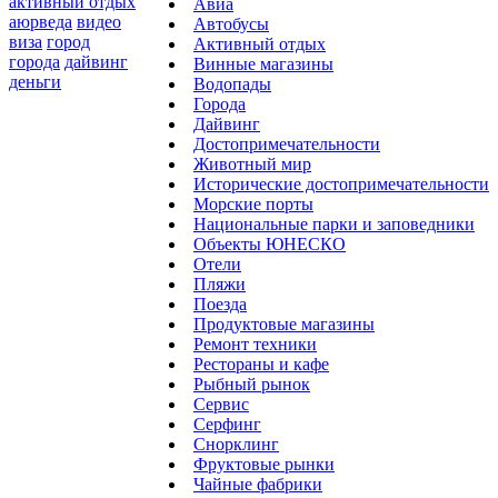
активный отдых
Авиа
аюрведа
видео
Автобусы
виза
город
Активный отдых
города
дайвинг
Винные магазины
деньги
Водопады
Города
Дайвинг
Достопримечательности
Животный мир
Исторические достопримечательности
Морские порты
Национальные парки и заповедники
Объекты ЮНЕСКО
Отели
Пляжи
Поезда
Продуктовые магазины
Ремонт техники
Рестораны и кафе
Рыбный рынок
Сервис
Серфинг
Снорклинг
Фруктовые рынки
Чайные фабрики