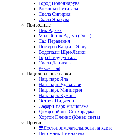
Город Полоннарува
Раскопки Ритигала
Скала Сигирия
Скала Япахува
Природные
Пик Адама
Малый пик Адама (Элла)
Сад Перадения
Поезд из Канди в Эллу
Водопады Шри-Ланки
Гора Пидурунгала
Скала Данигала
Pekoe Trail
Национальные парки
Нац. парк Яла
Нац. парк Удавалаве
Нац. парк Миннерия
Нац. парк Кумана
Остров Пиджеон
Сафари-парк Ридиягама
Дождевой лес Синхараджа
Хортон Плейнс (Конец света)
Прочие
Достопримечательности на карте
Питомник Пиннавела