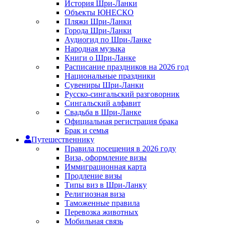
История Шри-Ланки
Объекты ЮНЕСКО
Пляжи Шри-Ланки
Города Шри-Ланки
Аудиогид по Шри-Ланке
Народная музыка
Книги о Шри-Ланке
Расписание праздников на 2026 год
Национальные праздники
Сувениры Шри-Ланки
Русско-сингальский разговорник
Сингальский алфавит
Свадьба в Шри-Ланке
Официальная регистрация брака
Брак и семья
Путешественнику
Правила посещения в 2026 году
Виза, оформление визы
Иммиграционная карта
Продление визы
Типы виз в Шри-Ланку
Религиозная виза
Таможенные правила
Перевозка животных
Мобильная связь