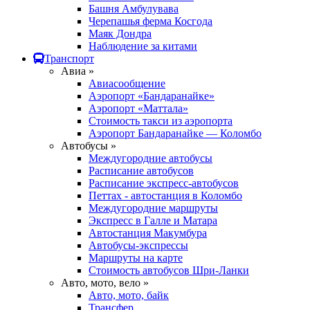
Башня Амбулувава
Черепашья ферма Косгода
Маяк Дондра
Наблюдение за китами
Транспорт
Авиа »
Авиасообщение
Аэропорт «Бандаранайке»
Аэропорт «Маттала»
Стоимость такси из аэропорта
Аэропорт Бандаранайке — Коломбо
Автобусы »
Междугородние автобусы
Расписание автобусов
Расписание экспресс-автобусов
Петтах - автостанция в Коломбо
Междугородние маршруты
Экспресс в Галле и Матара
Автостанция Макумбура
Автобусы-экспрессы
Маршруты на карте
Стоимость автобусов Шри-Ланки
Авто, мото, вело »
Авто, мото, байк
Трансфер