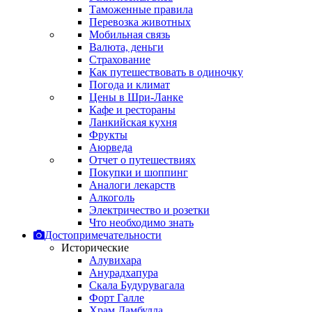
Таможенные правила
Перевозка животных
Мобильная связь
Валюта, деньги
Страхование
Как путешествовать в одиночку
Погода и климат
Цены в Шри-Ланке
Кафе и рестораны
Ланкийская кухня
Фрукты
Аюрведа
Отчет о путешествиях
Покупки и шоппинг
Аналоги лекарств
Алкоголь
Электричество и розетки
Что необходимо знать
Достопримечательности
Исторические
Алувихара
Анурадхапура
Скала Будурувагала
Форт Галле
Храм Дамбулла