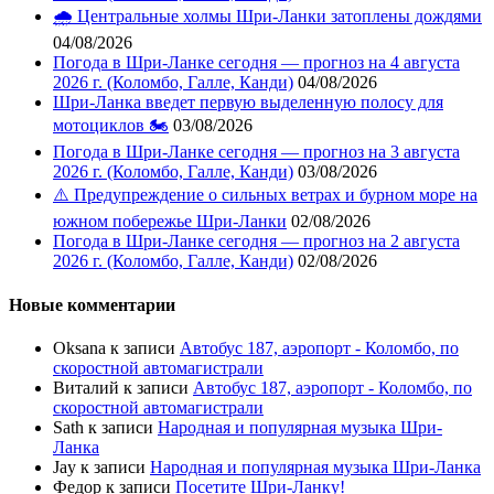
🌧️ Центральные холмы Шри-Ланки затоплены дождями
04/08/2026
Погода в Шри-Ланке сегодня — прогноз на 4 августа
2026 г. (Коломбо, Галле, Канди)
04/08/2026
Шри-Ланка введет первую выделенную полосу для
мотоциклов 🏍️
03/08/2026
Погода в Шри-Ланке сегодня — прогноз на 3 августа
2026 г. (Коломбо, Галле, Канди)
03/08/2026
⚠️ Предупреждение о сильных ветрах и бурном море на
южном побережье Шри-Ланки
02/08/2026
Погода в Шри-Ланке сегодня — прогноз на 2 августа
2026 г. (Коломбо, Галле, Канди)
02/08/2026
Новые комментарии
Oksana
к записи
Автобус 187, аэропорт - Коломбо, по
скоростной автомагистрали
Виталий
к записи
Автобус 187, аэропорт - Коломбо, по
скоростной автомагистрали
Sath
к записи
Народная и популярная музыка Шри-
Ланка
Jay
к записи
Народная и популярная музыка Шри-Ланка
Федор
к записи
Посетите Шри-Ланку!