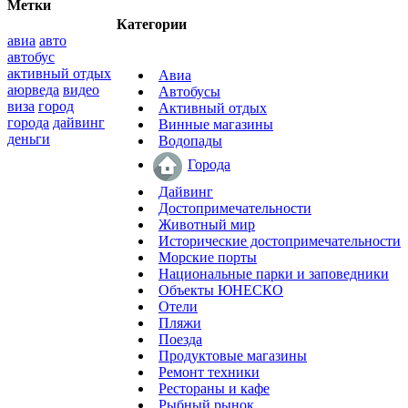
Метки
Категории
авиа
авто
автобус
активный отдых
Авиа
аюрведа
видео
Автобусы
виза
город
Активный отдых
города
дайвинг
Винные магазины
деньги
Водопады
Города
Дайвинг
Достопримечательности
Животный мир
Исторические достопримечательности
Морские порты
Национальные парки и заповедники
Объекты ЮНЕСКО
Отели
Пляжи
Поезда
Продуктовые магазины
Ремонт техники
Рестораны и кафе
Рыбный рынок