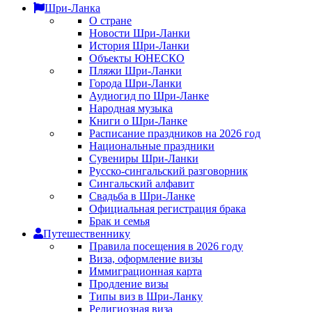
Шри-Ланка
О стране
Новости Шри-Ланки
История Шри-Ланки
Объекты ЮНЕСКО
Пляжи Шри-Ланки
Города Шри-Ланки
Аудиогид по Шри-Ланке
Народная музыка
Книги о Шри-Ланке
Расписание праздников на 2026 год
Национальные праздники
Сувениры Шри-Ланки
Русско-сингальский разговорник
Сингальский алфавит
Свадьба в Шри-Ланке
Официальная регистрация брака
Брак и семья
Путешественнику
Правила посещения в 2026 году
Виза, оформление визы
Иммиграционная карта
Продление визы
Типы виз в Шри-Ланку
Религиозная виза