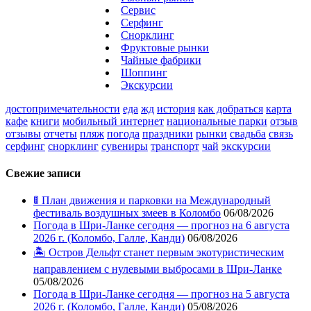
Сервис
Серфинг
Снорклинг
Фруктовые рынки
Чайные фабрики
Шоппинг
Экскурсии
достопримечательности
еда
жд
история
как добраться
карта
кафе
книги
мобильный интернет
национальные парки
отзыв
отзывы
отчеты
пляж
погода
праздники
рынки
свадьба
связь
серфинг
снорклинг
сувениры
транспорт
чай
экскурсии
Свежие записи
🚦 План движения и парковки на Международный
фестиваль воздушных змеев в Коломбо
06/08/2026
Погода в Шри-Ланке сегодня — прогноз на 6 августа
2026 г. (Коломбо, Галле, Канди)
06/08/2026
🏝️ Остров Дельфт станет первым экотуристическим
направлением с нулевыми выбросами в Шри-Ланке
05/08/2026
Погода в Шри-Ланке сегодня — прогноз на 5 августа
2026 г. (Коломбо, Галле, Канди)
05/08/2026