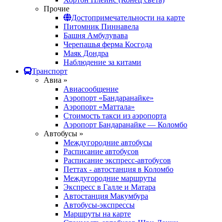
Прочие
Достопримечательности на карте
Питомник Пиннавела
Башня Амбулувава
Черепашья ферма Косгода
Маяк Дондра
Наблюдение за китами
Транспорт
Авиа »
Авиасообщение
Аэропорт «Бандаранайке»
Аэропорт «Маттала»
Стоимость такси из аэропорта
Аэропорт Бандаранайке — Коломбо
Автобусы »
Междугородние автобусы
Расписание автобусов
Расписание экспресс-автобусов
Петтах - автостанция в Коломбо
Междугородние маршруты
Экспресс в Галле и Матара
Автостанция Макумбура
Автобусы-экспрессы
Маршруты на карте