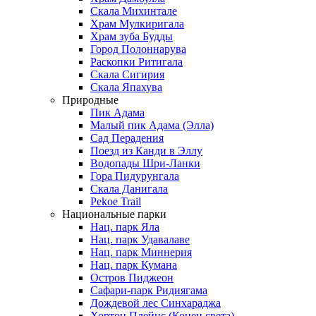
Скала Михинтале
Храм Мулкиригала
Храм зуба Будды
Город Полоннарува
Раскопки Ритигала
Скала Сигирия
Скала Япахува
Природные
Пик Адама
Малый пик Адама (Элла)
Сад Перадения
Поезд из Канди в Эллу
Водопады Шри-Ланки
Гора Пидурунгала
Скала Данигала
Pekoe Trail
Национальные парки
Нац. парк Яла
Нац. парк Удавалаве
Нац. парк Миннерия
Нац. парк Кумана
Остров Пиджеон
Сафари-парк Ридиягама
Дождевой лес Синхараджа
Хортон Плейнс (Конец света)