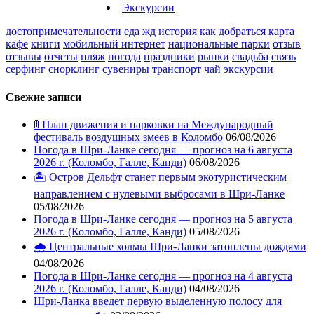
Экскурсии
достопримечательности
еда
жд
история
как добраться
карта
кафе
книги
мобильный интернет
национальные парки
отзыв
отзывы
отчеты
пляж
погода
праздники
рынки
свадьба
связь
серфинг
снорклинг
сувениры
транспорт
чай
экскурсии
Свежие записи
🚦 План движения и парковки на Международный
фестиваль воздушных змеев в Коломбо
06/08/2026
Погода в Шри-Ланке сегодня — прогноз на 6 августа
2026 г. (Коломбо, Галле, Канди)
06/08/2026
🏝️ Остров Дельфт станет первым экотуристическим
направлением с нулевыми выбросами в Шри-Ланке
05/08/2026
Погода в Шри-Ланке сегодня — прогноз на 5 августа
2026 г. (Коломбо, Галле, Канди)
05/08/2026
🌧️ Центральные холмы Шри-Ланки затоплены дождями
04/08/2026
Погода в Шри-Ланке сегодня — прогноз на 4 августа
2026 г. (Коломбо, Галле, Канди)
04/08/2026
Шри-Ланка введет первую выделенную полосу для