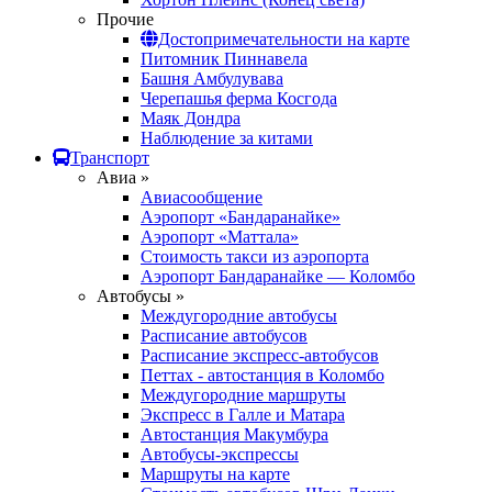
Прочие
Достопримечательности на карте
Питомник Пиннавела
Башня Амбулувава
Черепашья ферма Косгода
Маяк Дондра
Наблюдение за китами
Транспорт
Авиа »
Авиасообщение
Аэропорт «Бандаранайке»
Аэропорт «Маттала»
Стоимость такси из аэропорта
Аэропорт Бандаранайке — Коломбо
Автобусы »
Междугородние автобусы
Расписание автобусов
Расписание экспресс-автобусов
Петтах - автостанция в Коломбо
Междугородние маршруты
Экспресс в Галле и Матара
Автостанция Макумбура
Автобусы-экспрессы
Маршруты на карте