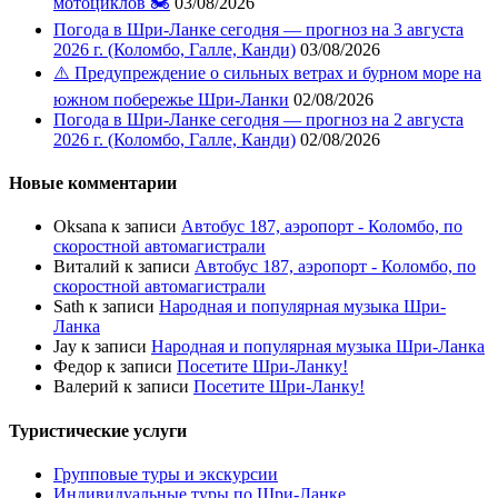
мотоциклов 🏍️
03/08/2026
Погода в Шри-Ланке сегодня — прогноз на 3 августа
2026 г. (Коломбо, Галле, Канди)
03/08/2026
⚠️ Предупреждение о сильных ветрах и бурном море на
южном побережье Шри-Ланки
02/08/2026
Погода в Шри-Ланке сегодня — прогноз на 2 августа
2026 г. (Коломбо, Галле, Канди)
02/08/2026
Новые комментарии
Oksana
к записи
Автобус 187, аэропорт - Коломбо, по
скоростной автомагистрали
Виталий
к записи
Автобус 187, аэропорт - Коломбо, по
скоростной автомагистрали
Sath
к записи
Народная и популярная музыка Шри-
Ланка
Jay
к записи
Народная и популярная музыка Шри-Ланка
Федор
к записи
Посетите Шри-Ланку!
Валерий
к записи
Посетите Шри-Ланку!
Туристические услуги
Групповые туры и экскурсии
Индивидуальные туры по Шри-Ланке