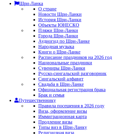
Шри-Ланка
О стране
Новости Шри-Ланки
История Шри-Ланки
Объекты ЮНЕСКО
Пляжи Шри-Ланки
Города Шри-Ланки
Аудиогид по Шри-Ланке
Народная музыка
Книги о Шри-Ланке
Расписание праздников на 2026 год
Национальные праздники
Сувениры Шри-Ланки
Русско-сингальский разговорник
Сингальский алфавит
Свадьба в Шри-Ланке
Официальная регистрация брака
Брак и семья
Путешественнику
Правила посещения в 2026 году
Виза, оформление визы
Иммиграционная карта
Продление визы
Типы виз в Шри-Ланку
Религиозная виза