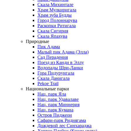
Скала Михинтале
Храм Мулкиригала
Храм зуба Будды
Город Полоннарува
Раскопки Ритигала
Скала Сигирия
Скала Япахува
Природные
Пик Адама
Малый пик Адама (Элла)
Сад Перадения
Поезд из Канди в Эллу
Водопады Шри-Ланки
Гора Пидурунгала
Скала Данигала
Pekoe Trail
Национальные парки
Нац. парк Яла
Нац. парк Удавалаве
Нац. парк Миннерия
Нац. парк Кумана
Остров Пиджеон
Сафари-парк Ридиягама
Дождевой лес Синхараджа
Хортон Плейнс (Конец света)