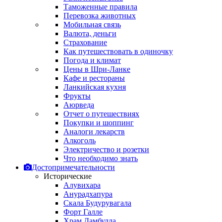
Таможенные правила
Перевозка животных
Мобильная связь
Валюта, деньги
Страхование
Как путешествовать в одиночку
Погода и климат
Цены в Шри-Ланке
Кафе и рестораны
Ланкийская кухня
Фрукты
Аюрведа
Отчет о путешествиях
Покупки и шоппинг
Аналоги лекарств
Алкоголь
Электричество и розетки
Что необходимо знать
Достопримечательности
Исторические
Алувихара
Анурадхапура
Скала Будурувагала
Форт Галле
Храм Дамбулла