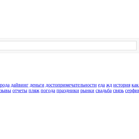
орода
дайвинг
деньги
достопримечательности
еда
жд
история
как
тзывы
отчеты
пляж
погода
праздники
рынки
свадьба
связь
серфи