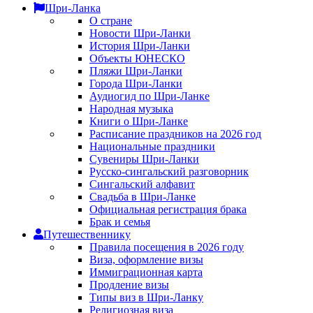
Шри-Ланка
О стране
Новости Шри-Ланки
История Шри-Ланки
Объекты ЮНЕСКО
Пляжи Шри-Ланки
Города Шри-Ланки
Аудиогид по Шри-Ланке
Народная музыка
Книги о Шри-Ланке
Расписание праздников на 2026 год
Национальные праздники
Сувениры Шри-Ланки
Русско-сингальский разговорник
Сингальский алфавит
Свадьба в Шри-Ланке
Официальная регистрация брака
Брак и семья
Путешественнику
Правила посещения в 2026 году
Виза, оформление визы
Иммиграционная карта
Продление визы
Типы виз в Шри-Ланку
Религиозная виза