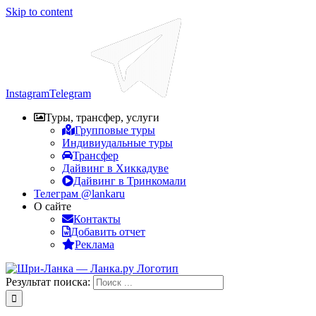
Skip to content
Instagram
Telegram
Туры, трансфер, услуги
Групповые туры
Индивиудальные туры
Трансфер
Дайвинг в Хиккадуве
Дайвинг в Тринкомали
Телеграм @lankaru
О сайте
Контакты
Добавить отчет
Реклама
Результат поиска: