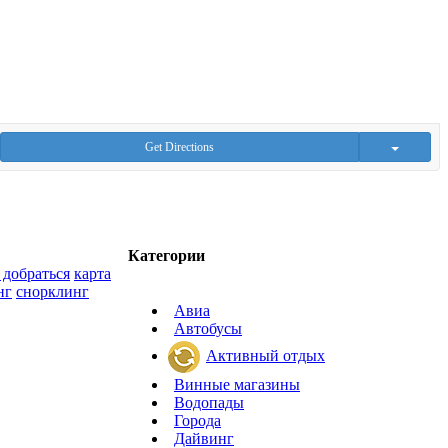
Get Directions
Категории
 добраться
карта
нг
снорклинг
Авиа
Автобусы
Активный отдых
Винные магазины
Водопады
Города
Дайвинг