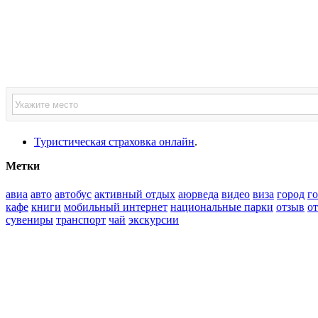
Туристическая страховка онлайн
.
Метки
авиа
авто
автобус
активный отдых
аюрведа
видео
виза
город
г
кафе
книги
мобильный интернет
национальные парки
отзыв
о
сувениры
транспорт
чай
экскурсии