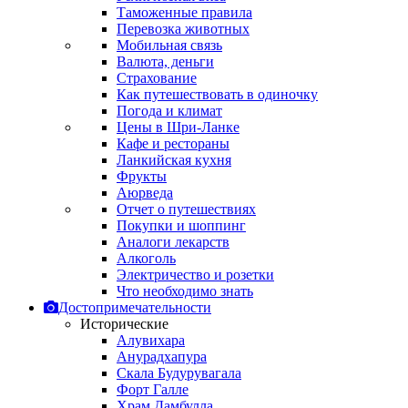
Таможенные правила
Перевозка животных
Мобильная связь
Валюта, деньги
Страхование
Как путешествовать в одиночку
Погода и климат
Цены в Шри-Ланке
Кафе и рестораны
Ланкийская кухня
Фрукты
Аюрведа
Отчет о путешествиях
Покупки и шоппинг
Аналоги лекарств
Алкоголь
Электричество и розетки
Что необходимо знать
Достопримечательности
Исторические
Алувихара
Анурадхапура
Скала Будурувагала
Форт Галле
Храм Дамбулла