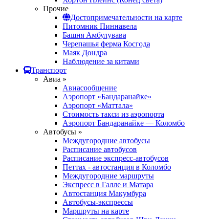
Прочие
Достопримечательности на карте
Питомник Пиннавела
Башня Амбулувава
Черепашья ферма Косгода
Маяк Дондра
Наблюдение за китами
Транспорт
Авиа »
Авиасообщение
Аэропорт «Бандаранайке»
Аэропорт «Маттала»
Стоимость такси из аэропорта
Аэропорт Бандаранайке — Коломбо
Автобусы »
Междугородние автобусы
Расписание автобусов
Расписание экспресс-автобусов
Петтах - автостанция в Коломбо
Междугородние маршруты
Экспресс в Галле и Матара
Автостанция Макумбура
Автобусы-экспрессы
Маршруты на карте