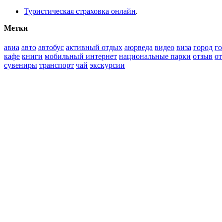
Туристическая страховка онлайн
.
Метки
авиа
авто
автобус
активный отдых
аюрведа
видео
виза
город
г
кафе
книги
мобильный интернет
национальные парки
отзыв
о
сувениры
транспорт
чай
экскурсии