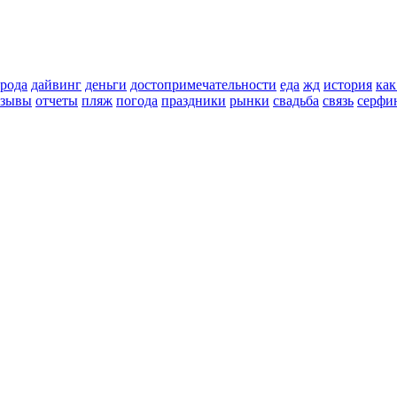
орода
дайвинг
деньги
достопримечательности
еда
жд
история
как
тзывы
отчеты
пляж
погода
праздники
рынки
свадьба
связь
серфи