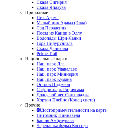
Скала Сигирия
Скала Япахува
Природные
Пик Адама
Малый пик Адама (Элла)
Сад Перадения
Поезд из Канди в Эллу
Водопады Шри-Ланки
Гора Пидурунгала
Скала Данигала
Pekoe Trail
Национальные парки
Нац. парк Яла
Нац. парк Удавалаве
Нац. парк Миннерия
Нац. парк Кумана
Остров Пиджеон
Сафари-парк Ридиягама
Дождевой лес Синхараджа
Хортон Плейнс (Конец света)
Прочие
Достопримечательности на карте
Питомник Пиннавела
Башня Амбулувава
Черепашья ферма Косгода