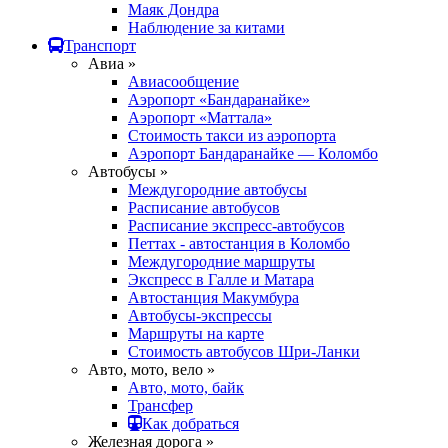
Маяк Дондра
Наблюдение за китами
Транспорт
Авиа »
Авиасообщение
Аэропорт «Бандаранайке»
Аэропорт «Маттала»
Стоимость такси из аэропорта
Аэропорт Бандаранайке — Коломбо
Автобусы »
Междугородние автобусы
Расписание автобусов
Расписание экспресс-автобусов
Петтах - автостанция в Коломбо
Междугородние маршруты
Экспресс в Галле и Матара
Автостанция Макумбура
Автобусы-экспрессы
Маршруты на карте
Стоимость автобусов Шри-Ланки
Авто, мото, вело »
Авто, мото, байк
Трансфер
Как добраться
Железная дорога »