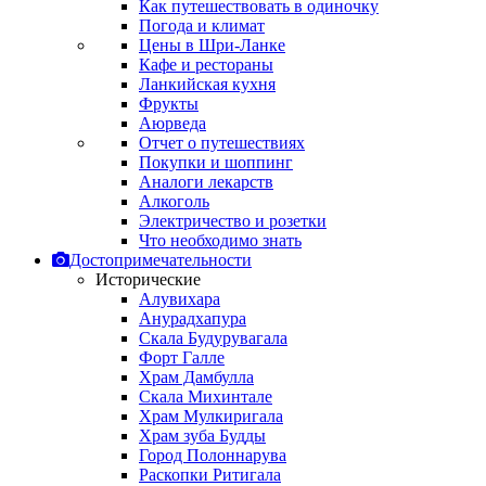
Как путешествовать в одиночку
Погода и климат
Цены в Шри-Ланке
Кафе и рестораны
Ланкийская кухня
Фрукты
Аюрведа
Отчет о путешествиях
Покупки и шоппинг
Аналоги лекарств
Алкоголь
Электричество и розетки
Что необходимо знать
Достопримечательности
Исторические
Алувихара
Анурадхапура
Скала Будурувагала
Форт Галле
Храм Дамбулла
Скала Михинтале
Храм Мулкиригала
Храм зуба Будды
Город Полоннарува
Раскопки Ритигала