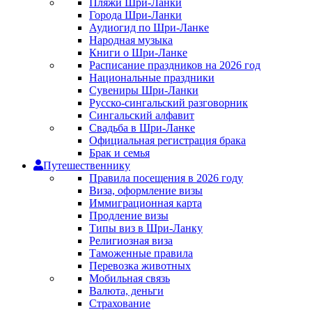
Пляжи Шри-Ланки
Города Шри-Ланки
Аудиогид по Шри-Ланке
Народная музыка
Книги о Шри-Ланке
Расписание праздников на 2026 год
Национальные праздники
Сувениры Шри-Ланки
Русско-сингальский разговорник
Сингальский алфавит
Свадьба в Шри-Ланке
Официальная регистрация брака
Брак и семья
Путешественнику
Правила посещения в 2026 году
Виза, оформление визы
Иммиграционная карта
Продление визы
Типы виз в Шри-Ланку
Религиозная виза
Таможенные правила
Перевозка животных
Мобильная связь
Валюта, деньги
Страхование