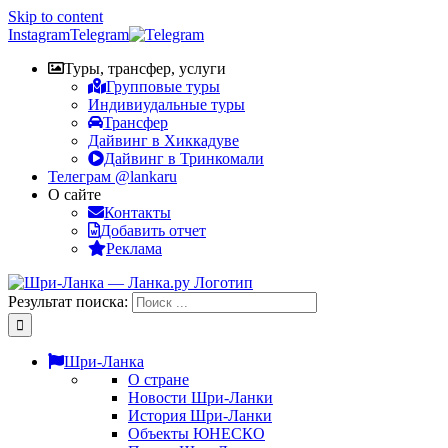
Skip to content
Instagram
Telegram
Туры, трансфер, услуги
Групповые туры
Индивиудальные туры
Трансфер
Дайвинг в Хиккадуве
Дайвинг в Тринкомали
Телеграм @lankaru
О сайте
Контакты
Добавить отчет
Реклама
Результат поиска:
Шри-Ланка
О стране
Новости Шри-Ланки
История Шри-Ланки
Объекты ЮНЕСКО