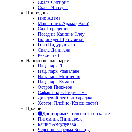
Скала Сигирия
Скала Япахува
Природные
Пик Адама
Малый пик Адама (Элла)
Сад Перадения
Поезд из Канди в Эллу
Водопады Шри-Ланки
Гора Пидурунгала
Скала Данигала
Pekoe Trail
Национальные парки
Нац. парк Яла
Нац. парк Удавалаве
Нац. парк Миннерия
Нац. парк Кумана
Остров Пиджеон
Сафари-парк Ридиягама
Дождевой лес Синхараджа
Хортон Плейнс (Конец света)
Прочие
Достопримечательности на карте
Питомник Пиннавела
Башня Амбулувава
Черепашья ферма Косгода