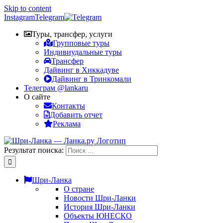
Skip to content
Instagram
Telegram
Туры, трансфер, услуги
Групповые туры
Индивиудальные туры
Трансфер
Дайвинг в Хиккадуве
Дайвинг в Тринкомали
Телеграм @lankaru
О сайте
Контакты
Добавить отчет
Реклама
Результат поиска:
Шри-Ланка
О стране
Новости Шри-Ланки
История Шри-Ланки
Объекты ЮНЕСКО