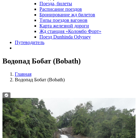
Поезда, билеты
Расписание поездов
Бронирование жд билетов
Типы поездов вагонов
Карта железной дороги
Жд станция «Коломбо Форт»
Поезд Dunhinda Odyssey
Путеводитель
Водопад Бобат (Bobath)
Главная
Водопад Бобат (Bobath)