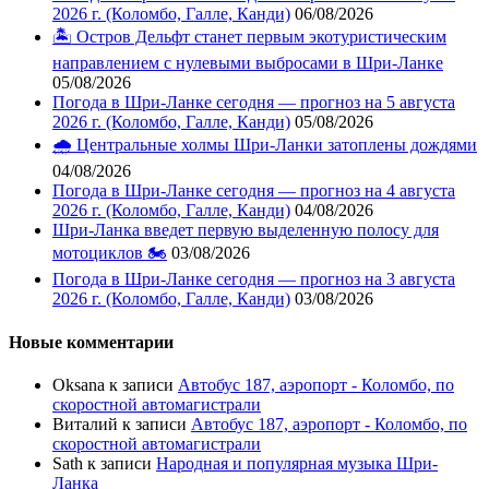
2026 г. (Коломбо, Галле, Канди)
06/08/2026
🏝️ Остров Дельфт станет первым экотуристическим
направлением с нулевыми выбросами в Шри-Ланке
05/08/2026
Погода в Шри-Ланке сегодня — прогноз на 5 августа
2026 г. (Коломбо, Галле, Канди)
05/08/2026
🌧️ Центральные холмы Шри-Ланки затоплены дождями
04/08/2026
Погода в Шри-Ланке сегодня — прогноз на 4 августа
2026 г. (Коломбо, Галле, Канди)
04/08/2026
Шри-Ланка введет первую выделенную полосу для
мотоциклов 🏍️
03/08/2026
Погода в Шри-Ланке сегодня — прогноз на 3 августа
2026 г. (Коломбо, Галле, Канди)
03/08/2026
Новые комментарии
Oksana
к записи
Автобус 187, аэропорт - Коломбо, по
скоростной автомагистрали
Виталий
к записи
Автобус 187, аэропорт - Коломбо, по
скоростной автомагистрали
Sath
к записи
Народная и популярная музыка Шри-
Ланка