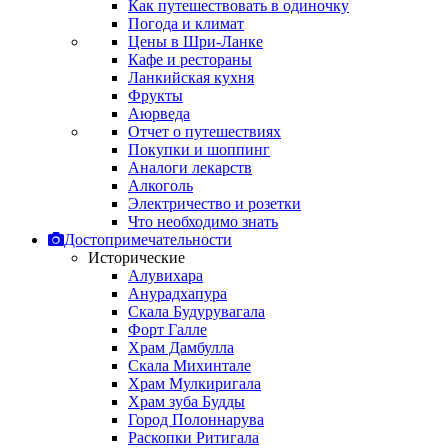
Как путешествовать в одиночку
Погода и климат
Цены в Шри-Ланке
Кафе и рестораны
Ланкийская кухня
Фрукты
Аюрведа
Отчет о путешествиях
Покупки и шоппинг
Аналоги лекарств
Алкоголь
Электричество и розетки
Что необходимо знать
Достопримечательности
Исторические
Алувихара
Анурадхапура
Скала Будурувагала
Форт Галле
Храм Дамбулла
Скала Михинтале
Храм Мулкиригала
Храм зуба Будды
Город Полоннарува
Раскопки Ритигала