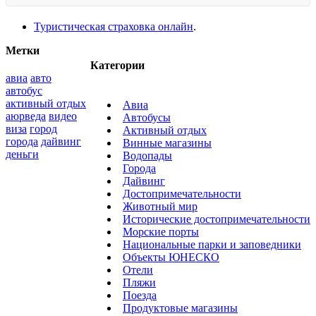
Туристическая страховка онлайн
.
Метки
Категории
авиа
авто
автобус
активный отдых
Авиа
аюрведа
видео
Автобусы
виза
город
Активный отдых
города
дайвинг
Винные магазины
деньги
Водопады
Города
Дайвинг
Достопримечательности
Животный мир
Исторические достопримечательности
Морские порты
Национальные парки и заповедники
Объекты ЮНЕСКО
Отели
Пляжи
Поезда
Продуктовые магазины