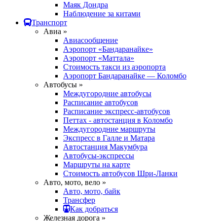
Маяк Дондра
Наблюдение за китами
Транспорт
Авиа »
Авиасообщение
Аэропорт «Бандаранайке»
Аэропорт «Маттала»
Стоимость такси из аэропорта
Аэропорт Бандаранайке — Коломбо
Автобусы »
Междугородние автобусы
Расписание автобусов
Расписание экспресс-автобусов
Петтах - автостанция в Коломбо
Междугородние маршруты
Экспресс в Галле и Матара
Автостанция Макумбура
Автобусы-экспрессы
Маршруты на карте
Стоимость автобусов Шри-Ланки
Авто, мото, вело »
Авто, мото, байк
Трансфер
Как добраться
Железная дорога »