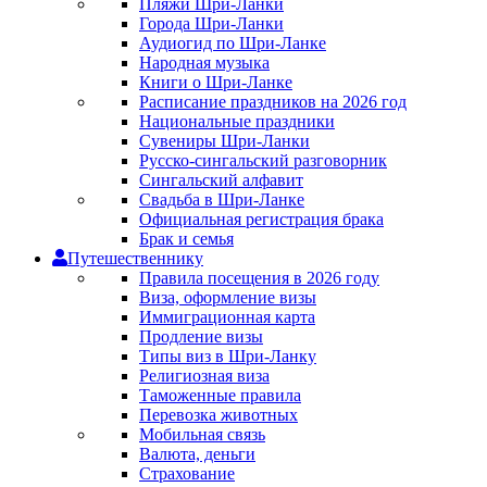
Пляжи Шри-Ланки
Города Шри-Ланки
Аудиогид по Шри-Ланке
Народная музыка
Книги о Шри-Ланке
Расписание праздников на 2026 год
Национальные праздники
Сувениры Шри-Ланки
Русско-сингальский разговорник
Сингальский алфавит
Свадьба в Шри-Ланке
Официальная регистрация брака
Брак и семья
Путешественнику
Правила посещения в 2026 году
Виза, оформление визы
Иммиграционная карта
Продление визы
Типы виз в Шри-Ланку
Религиозная виза
Таможенные правила
Перевозка животных
Мобильная связь
Валюта, деньги
Страхование