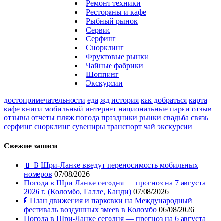
Ремонт техники
Рестораны и кафе
Рыбный рынок
Сервис
Серфинг
Снорклинг
Фруктовые рынки
Чайные фабрики
Шоппинг
Экскурсии
достопримечательности
еда
жд
история
как добраться
карта
кафе
книги
мобильный интернет
национальные парки
отзыв
отзывы
отчеты
пляж
погода
праздники
рынки
свадьба
связь
серфинг
снорклинг
сувениры
транспорт
чай
экскурсии
Свежие записи
📱 В Шри-Ланке введут переносимость мобильных
номеров
07/08/2026
Погода в Шри-Ланке сегодня — прогноз на 7 августа
2026 г. (Коломбо, Галле, Канди)
07/08/2026
🚦 План движения и парковки на Международный
фестиваль воздушных змеев в Коломбо
06/08/2026
Погода в Шри-Ланке сегодня — прогноз на 6 августа