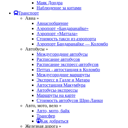
Маяк Дондра
Наблюдение за китами
Транспорт
Авиа »
Авиасообщение
Аэропорт «Бандаранайке»
Аэропорт «Маттала»
Стоимость такси из аэропорта
Аэропорт Бандаранайке — Коломбо
Автобусы »
Междугородние автобусы
Расписание автобусов
Расписание экспресс-автобусов
Петтах - автостанция в Коломбо
Междугородние маршруты
Экспресс в Галле и Матара
Автостанция Макумбура
Автобусы-экспрессы
Маршруты на карте
Стоимость автобусов Шри-Ланки
Авто, мото, вело »
Авто, мото, байк
Трансфер
Как добраться
Железная дорога »