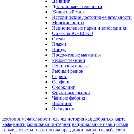
Дайвинг
Достопримечательности
Животный мир
Исторические достопримечательности
Морские порты
Национальные парки и заповедники
Объекты ЮНЕСКО
Отели
Пляжи
Поезда
Продуктовые магазины
Ремонт техники
Рестораны и кафе
Рыбный рынок
Сервис
Серфинг
Снорклинг
Фруктовые рынки
Чайные фабрики
Шоппинг
Экскурсии
достопримечательности
еда
жд
история
как добраться
карта
кафе
книги
мобильный интернет
национальные парки
отзыв
отзывы
отчеты
пляж
погода
праздники
рынки
свадьба
связь