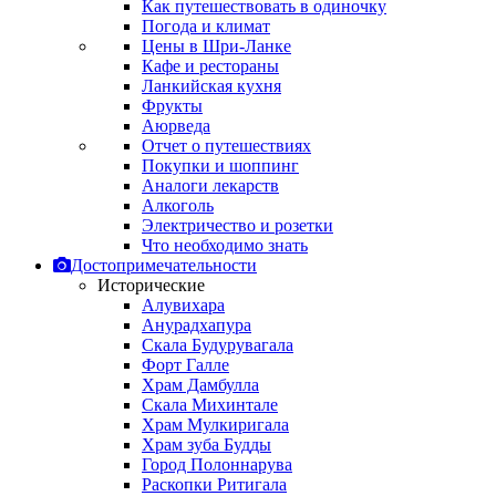
Как путешествовать в одиночку
Погода и климат
Цены в Шри-Ланке
Кафе и рестораны
Ланкийская кухня
Фрукты
Аюрведа
Отчет о путешествиях
Покупки и шоппинг
Аналоги лекарств
Алкоголь
Электричество и розетки
Что необходимо знать
Достопримечательности
Исторические
Алувихара
Анурадхапура
Скала Будурувагала
Форт Галле
Храм Дамбулла
Скала Михинтале
Храм Мулкиригала
Храм зуба Будды
Город Полоннарува
Раскопки Ритигала