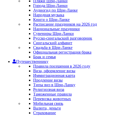
Пляжи Шри-Ланки
Города Шри-Ланки
Аудиогид по Шри-Ланке
Народная музыка
Книги о Шри-Ланке
Расписание праздников на 2026 год
Национальные праздники
Сувениры Шри-Ланки
Русско-сингальский разговорник
Сингальский алфавит
Свадьба в Шри-Ланке
Официальная регистрация брака
Брак и семья
Путешественнику
Правила посещения в 2026 году
Виза, оформление визы
Иммиграционная карта
Продление визы
Типы виз в Шри-Ланку
Религиозная виза
Таможенные правила
Перевозка животных
Мобильная связь
Валюта, деньги
Страхование