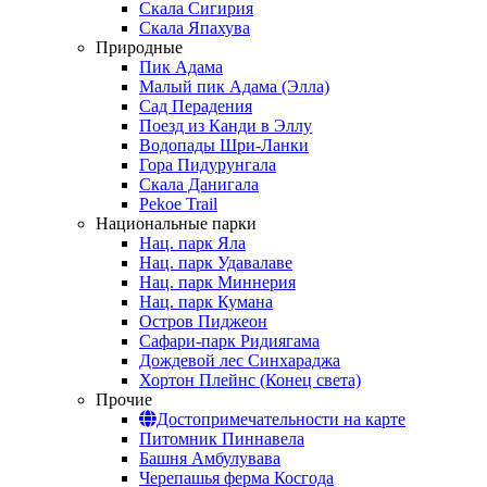
Скала Сигирия
Скала Япахува
Природные
Пик Адама
Малый пик Адама (Элла)
Сад Перадения
Поезд из Канди в Эллу
Водопады Шри-Ланки
Гора Пидурунгала
Скала Данигала
Pekoe Trail
Национальные парки
Нац. парк Яла
Нац. парк Удавалаве
Нац. парк Миннерия
Нац. парк Кумана
Остров Пиджеон
Сафари-парк Ридиягама
Дождевой лес Синхараджа
Хортон Плейнс (Конец света)
Прочие
Достопримечательности на карте
Питомник Пиннавела
Башня Амбулувава
Черепашья ферма Косгода