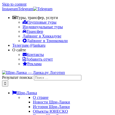
Skip to content
Instagram
Telegram
Туры, трансфер, услуги
Групповые туры
Индивиудальные туры
Трансфер
Дайвинг в Хиккадуве
Дайвинг в Тринкомали
Телеграм @lankaru
О сайте
Контакты
Добавить отчет
Реклама
Результат поиска:
Шри-Ланка
О стране
Новости Шри-Ланки
История Шри-Ланки
Объекты ЮНЕСКО