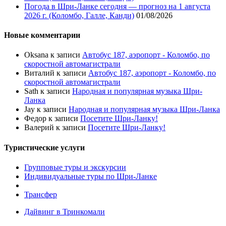
Погода в Шри-Ланке сегодня — прогноз на 1 августа
2026 г. (Коломбо, Галле, Канди)
01/08/2026
Новые комментарии
Oksana
к записи
Автобус 187, аэропорт - Коломбо, по
скоростной автомагистрали
Виталий
к записи
Автобус 187, аэропорт - Коломбо, по
скоростной автомагистрали
Sath
к записи
Народная и популярная музыка Шри-
Ланка
Jay
к записи
Народная и популярная музыка Шри-Ланка
Федор
к записи
Посетите Шри-Ланку!
Валерий
к записи
Посетите Шри-Ланку!
Туристические услуги
Групповые туры и экскурсии
Индивидуальные туры по Шри-Ланке
Трансфер
Дайвинг в Тринкомали