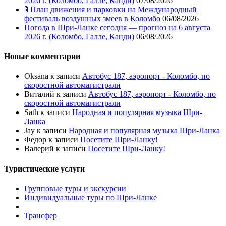
2026 г. (Коломбо, Галле, Канди)
07/08/2026
🚦 План движения и парковки на Международный
фестиваль воздушных змеев в Коломбо
06/08/2026
Погода в Шри-Ланке сегодня — прогноз на 6 августа
2026 г. (Коломбо, Галле, Канди)
06/08/2026
Новые комментарии
Oksana
к записи
Автобус 187, аэропорт - Коломбо, по
скоростной автомагистрали
Виталий
к записи
Автобус 187, аэропорт - Коломбо, по
скоростной автомагистрали
Sath
к записи
Народная и популярная музыка Шри-
Ланка
Jay
к записи
Народная и популярная музыка Шри-Ланка
Федор
к записи
Посетите Шри-Ланку!
Валерий
к записи
Посетите Шри-Ланку!
Туристические услуги
Групповые туры и экскурсии
Индивидуальные туры по Шри-Ланке
Трансфер