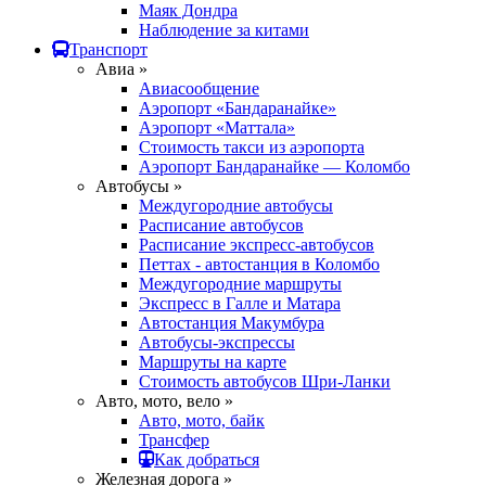
Маяк Дондра
Наблюдение за китами
Транспорт
Авиа »
Авиасообщение
Аэропорт «Бандаранайке»
Аэропорт «Маттала»
Стоимость такси из аэропорта
Аэропорт Бандаранайке — Коломбо
Автобусы »
Междугородние автобусы
Расписание автобусов
Расписание экспресс-автобусов
Петтах - автостанция в Коломбо
Междугородние маршруты
Экспресс в Галле и Матара
Автостанция Макумбура
Автобусы-экспрессы
Маршруты на карте
Стоимость автобусов Шри-Ланки
Авто, мото, вело »
Авто, мото, байк
Трансфер
Как добраться
Железная дорога »