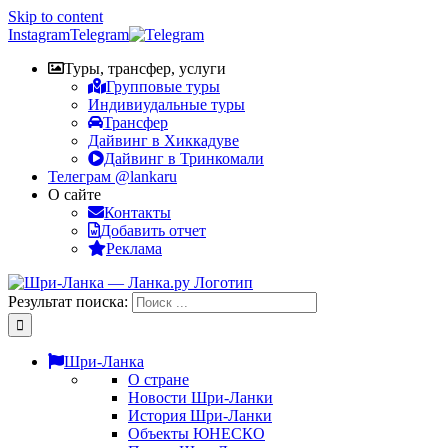
Skip to content
Instagram
Telegram
Туры, трансфер, услуги
Групповые туры
Индивиудальные туры
Трансфер
Дайвинг в Хиккадуве
Дайвинг в Тринкомали
Телеграм @lankaru
О сайте
Контакты
Добавить отчет
Реклама
Результат поиска:
Шри-Ланка
О стране
Новости Шри-Ланки
История Шри-Ланки
Объекты ЮНЕСКО