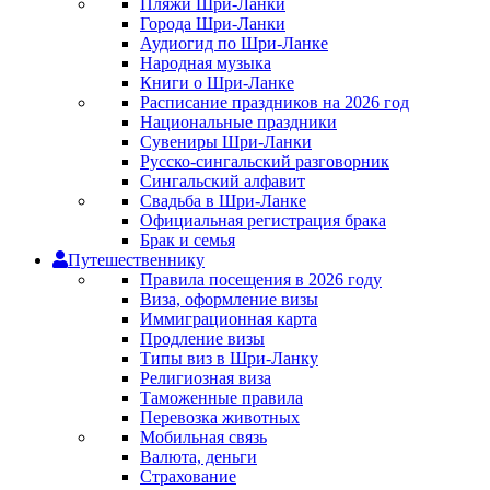
Пляжи Шри-Ланки
Города Шри-Ланки
Аудиогид по Шри-Ланке
Народная музыка
Книги о Шри-Ланке
Расписание праздников на 2026 год
Национальные праздники
Сувениры Шри-Ланки
Русско-сингальский разговорник
Сингальский алфавит
Свадьба в Шри-Ланке
Официальная регистрация брака
Брак и семья
Путешественнику
Правила посещения в 2026 году
Виза, оформление визы
Иммиграционная карта
Продление визы
Типы виз в Шри-Ланку
Религиозная виза
Таможенные правила
Перевозка животных
Мобильная связь
Валюта, деньги
Страхование