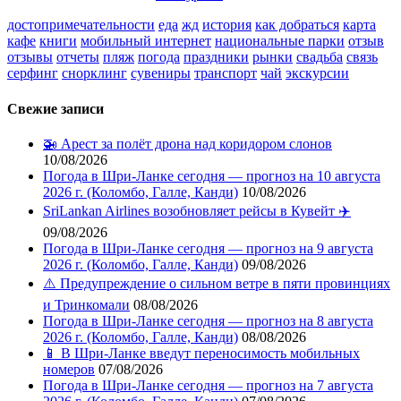
достопримечательности
еда
жд
история
как добраться
карта
кафе
книги
мобильный интернет
национальные парки
отзыв
отзывы
отчеты
пляж
погода
праздники
рынки
свадьба
связь
серфинг
снорклинг
сувениры
транспорт
чай
экскурсии
Свежие записи
🚁 Арест за полёт дрона над коридором слонов
10/08/2026
Погода в Шри-Ланке сегодня — прогноз на 10 августа
2026 г. (Коломбо, Галле, Канди)
10/08/2026
SriLankan Airlines возобновляет рейсы в Кувейт ✈️
09/08/2026
Погода в Шри-Ланке сегодня — прогноз на 9 августа
2026 г. (Коломбо, Галле, Канди)
09/08/2026
⚠️ Предупреждение о сильном ветре в пяти провинциях
и Тринкомали
08/08/2026
Погода в Шри-Ланке сегодня — прогноз на 8 августа
2026 г. (Коломбо, Галле, Канди)
08/08/2026
📱 В Шри-Ланке введут переносимость мобильных
номеров
07/08/2026
Погода в Шри-Ланке сегодня — прогноз на 7 августа