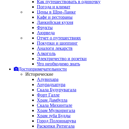
Как путешествовать в одиночку
Погода и климат
Цены в Шри-Ланке
Кафе и рестораны
Ланкийская кухня
Фрукты
Аюрведа
Отчет о путешествиях
Покупки и шоппинг
Аналоги лекарств
Алкоголь
Электричество и розетки
Что необходимо знать
Достопримечательности
Исторические
Алувихара
Анурадхапура
Скала Будурувагала
Форт Галле
Храм Дамбулла
Скала Михинтале
Храм Мулкиригала
Храм зуба Будды
Город Полоннарува
Раскопки Ритигала