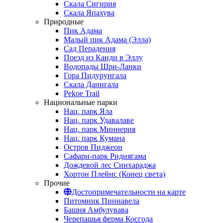
Скала Сигирия
Скала Япахува
Природные
Пик Адама
Малый пик Адама (Элла)
Сад Перадения
Поезд из Канди в Эллу
Водопады Шри-Ланки
Гора Пидурунгала
Скала Данигала
Pekoe Trail
Национальные парки
Нац. парк Яла
Нац. парк Удавалаве
Нац. парк Миннерия
Нац. парк Кумана
Остров Пиджеон
Сафари-парк Ридиягама
Дождевой лес Синхараджа
Хортон Плейнс (Конец света)
Прочие
Достопримечательности на карте
Питомник Пиннавела
Башня Амбулувава
Черепашья ферма Косгода