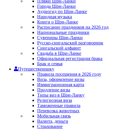
Пляжи Шри-Ланки
Города Шри-Ланки
Аудиогид по Шри-Ланке
Народная музыка
Книги о Шри-Ланке
Расписание праздников на 2026 год
Национальные праздники
Сувениры Шри-Ланки
Русско-сингальский разговорник
Сингальский алфавит
Свадьба в Шри-Ланке
Официальная регистрация брака
Брак и семья
Путешественнику
Правила посещения в 2026 году
Виза, оформление визы
Иммиграционная карта
Продление визы
Типы виз в Шри-Ланку
Религиозная виза
Таможенные правила
Перевозка животных
Мобильная связь
Валюта, деньги
Страхование