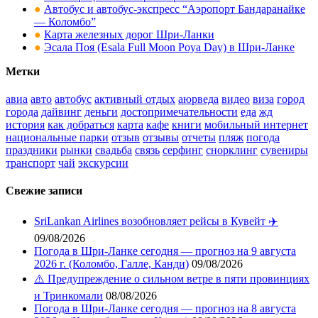
●
Автобус и автобус-экспресс “Аэропорт Бандаранайке
— Коломбо”
●
Карта железных дорог Шри-Ланки
●
Эсала Поя (Esala Full Moon Poya Day) в Шри-Ланке
Метки
авиа
авто
автобус
активный отдых
аюрведа
видео
виза
город
города
дайвинг
деньги
достопримечательности
еда
жд
история
как добраться
карта
кафе
книги
мобильный интернет
национальные парки
отзыв
отзывы
отчеты
пляж
погода
праздники
рынки
свадьба
связь
серфинг
снорклинг
сувениры
транспорт
чай
экскурсии
Свежие записи
SriLankan Airlines возобновляет рейсы в Кувейт ✈️
09/08/2026
Погода в Шри-Ланке сегодня — прогноз на 9 августа
2026 г. (Коломбо, Галле, Канди)
09/08/2026
⚠️ Предупреждение о сильном ветре в пяти провинциях
и Тринкомали
08/08/2026
Погода в Шри-Ланке сегодня — прогноз на 8 августа