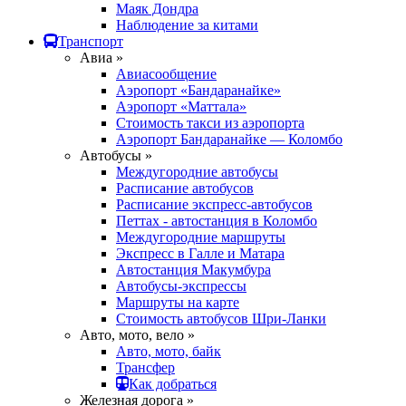
Маяк Дондра
Наблюдение за китами
Транспорт
Авиа »
Авиасообщение
Аэропорт «Бандаранайке»
Аэропорт «Маттала»
Стоимость такси из аэропорта
Аэропорт Бандаранайке — Коломбо
Автобусы »
Междугородние автобусы
Расписание автобусов
Расписание экспресс-автобусов
Петтах - автостанция в Коломбо
Междугородние маршруты
Экспресс в Галле и Матара
Автостанция Макумбура
Автобусы-экспрессы
Маршруты на карте
Стоимость автобусов Шри-Ланки
Авто, мото, вело »
Авто, мото, байк
Трансфер
Как добраться
Железная дорога »