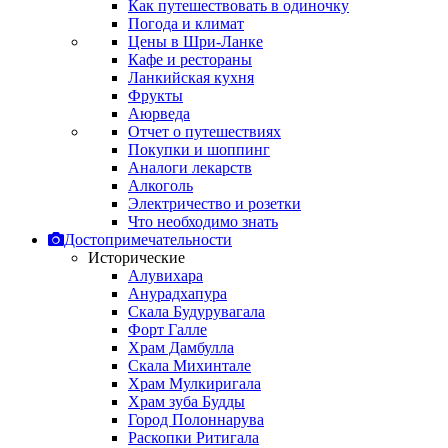
Как путешествовать в одиночку
Погода и климат
Цены в Шри-Ланке
Кафе и рестораны
Ланкийская кухня
Фрукты
Аюрведа
Отчет о путешествиях
Покупки и шоппинг
Аналоги лекарств
Алкоголь
Электричество и розетки
Что необходимо знать
Достопримечательности
Исторические
Алувихара
Анурадхапура
Скала Будурувагала
Форт Галле
Храм Дамбулла
Скала Михинтале
Храм Мулкиригала
Храм зуба Будды
Город Полоннарува
Раскопки Ритигала