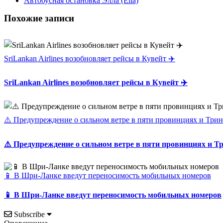
Автобусная остановка Элла (Ella)
Похожие записи
SriLankan Airlines возобновляет рейсы в Кувейт ✈️
SriLankan Airlines возобновляет рейсы в Кувейт ✈️
⚠️ Предупреждение о сильном ветре в пяти провинциях и Три
⚠️ Предупреждение о сильном ветре в пяти провинциях и 
📱 В Шри-Ланке введут переносимость мобильных номеров
📱 В Шри-Ланке введут переносимость мобильных номеров
Subscribe