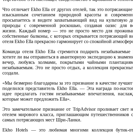
Что отличает Ekho Ella от других отелей, так это потрясающи
изысканным сочетанием природной красоты и современн
просыпаетесь и видите захватывающий вид на культовую до
природы с современной роскошью, создавая оазис для в
жизни. Каждый номер — это не просто место для проживани
собственные балконы, с которых открывается потрясающий в
отеля Ekho Ella прекрасно гармонирует со спокойной атмосфер
Команда отеля Ekho Ella стремится подарить незабываемые 
хотите ли вы отправиться в авантюрную экспедицию к знаме
вечер, любуясь холмами, покрытыми чайными плантациями
незабываемым. Это не просто отдых, а коллекция прекрасны
создали.
«Мы безмерно благодарны за это признание в качестве лучшег
поделился представитель Ekho Ella. — Эта награда по-нас
идее предлагать гостям незабываемые впечатления, насла
которые может предложить Ella».
Это замечательное признание от TripAdvisor проливает свет н
отелем мирового класса, приглашающим путешественников с
самых потрясающих мест Шри-Ланки.
Ekho Hotels — это любимая многими коллекция бутик-о