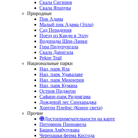
Скала Сигирия
Скала Япахува
Природные
Пик Адама
Малый пик Адама (Элла)
Сад Перадения
Поезд из Канди в Эллу
Водопады Шри-Ланки
Гора Пидурунгала
Скала Данигала
Pekoe Trail
Национальные парки
Нац. парк Яла
Нац. парк Удавалаве
Нац. парк Миннерия
Нац. парк Кумана
Остров Пиджеон
Сафари-парк Ридиягама
Дождевой лес Синхараджа
Хортон Плейнс (Конец света)
Прочие
Достопримечательности на карте
Питомник Пиннавела
Башня Амбулувава
Черепашья ферма Косгода