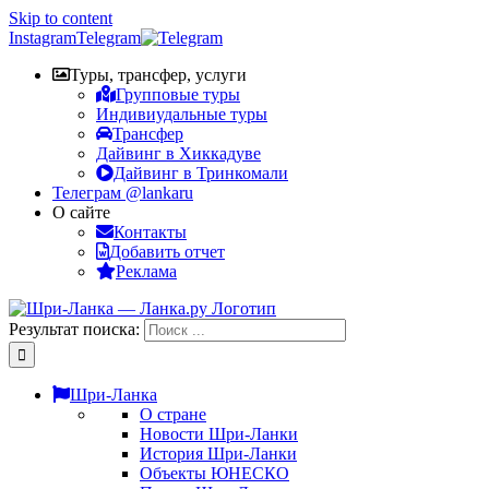
Skip to content
Instagram
Telegram
Туры, трансфер, услуги
Групповые туры
Индивиудальные туры
Трансфер
Дайвинг в Хиккадуве
Дайвинг в Тринкомали
Телеграм @lankaru
О сайте
Контакты
Добавить отчет
Реклама
Результат поиска:
Шри-Ланка
О стране
Новости Шри-Ланки
История Шри-Ланки
Объекты ЮНЕСКО