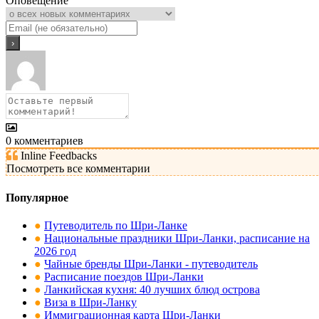
Оповещение
0
комментариев
Inline Feedbacks
Посмотреть все комментарии
Популярное
●
Путеводитель по Шри-Ланке
●
Национальные праздники Шри-Ланки, расписание на
2026 год
●
Чайные бренды Шри-Ланки - путеводитель
●
Расписание поездов Шри-Ланки
●
Ланкийская кухня: 40 лучших блюд острова
●
Виза в Шри-Ланку
●
Иммиграционная карта Шри-Ланки