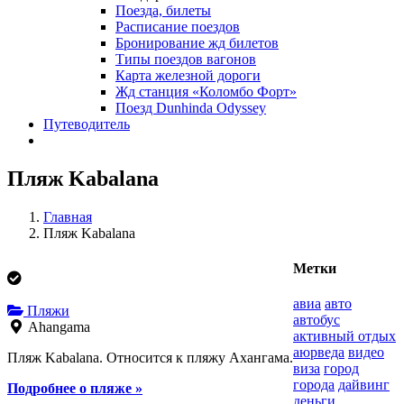
Поезда, билеты
Расписание поездов
Бронирование жд билетов
Типы поездов вагонов
Карта железной дороги
Жд станция «Коломбо Форт»
Поезд Dunhinda Odyssey
Путеводитель
Пляж Kabalana
Главная
Пляж Kabalana
Метки
авиа
авто
Пляжи
автобус
Ahangama
активный отдых
аюрведа
видео
Пляж Kabalana. Относится к пляжу Ахангама.
виза
город
города
дайвинг
Подробнее о пляже »
деньги