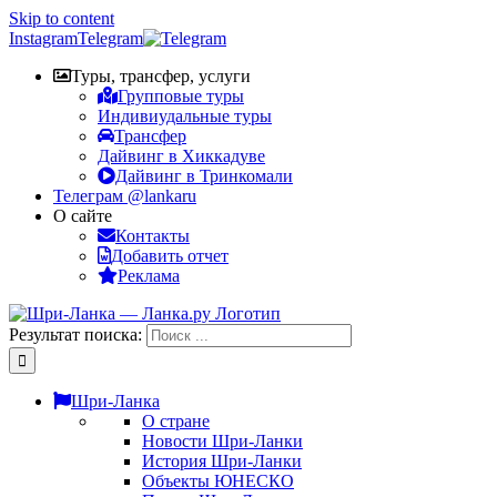
Skip to content
Instagram
Telegram
Туры, трансфер, услуги
Групповые туры
Индивиудальные туры
Трансфер
Дайвинг в Хиккадуве
Дайвинг в Тринкомали
Телеграм @lankaru
О сайте
Контакты
Добавить отчет
Реклама
Результат поиска:
Шри-Ланка
О стране
Новости Шри-Ланки
История Шри-Ланки
Объекты ЮНЕСКО