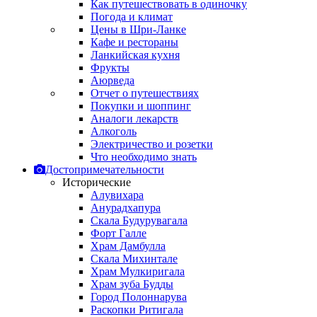
Как путешествовать в одиночку
Погода и климат
Цены в Шри-Ланке
Кафе и рестораны
Ланкийская кухня
Фрукты
Аюрведа
Отчет о путешествиях
Покупки и шоппинг
Аналоги лекарств
Алкоголь
Электричество и розетки
Что необходимо знать
Достопримечательности
Исторические
Алувихара
Анурадхапура
Скала Будурувагала
Форт Галле
Храм Дамбулла
Скала Михинтале
Храм Мулкиригала
Храм зуба Будды
Город Полоннарува
Раскопки Ритигала