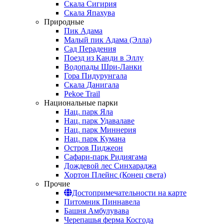
Скала Сигирия
Скала Япахува
Природные
Пик Адама
Малый пик Адама (Элла)
Сад Перадения
Поезд из Канди в Эллу
Водопады Шри-Ланки
Гора Пидурунгала
Скала Данигала
Pekoe Trail
Национальные парки
Нац. парк Яла
Нац. парк Удавалаве
Нац. парк Миннерия
Нац. парк Кумана
Остров Пиджеон
Сафари-парк Ридиягама
Дождевой лес Синхараджа
Хортон Плейнс (Конец света)
Прочие
Достопримечательности на карте
Питомник Пиннавела
Башня Амбулувава
Черепашья ферма Косгода