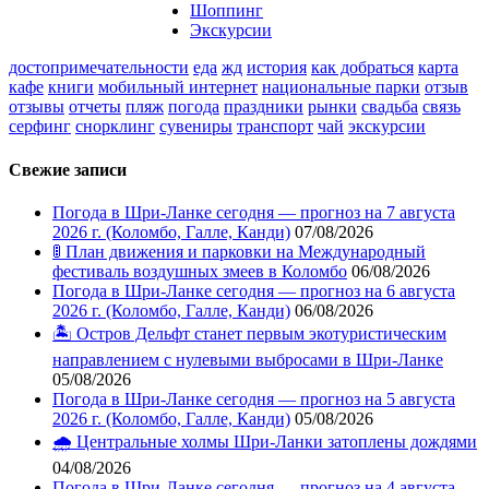
Шоппинг
Экскурсии
достопримечательности
еда
жд
история
как добраться
карта
кафе
книги
мобильный интернет
национальные парки
отзыв
отзывы
отчеты
пляж
погода
праздники
рынки
свадьба
связь
серфинг
снорклинг
сувениры
транспорт
чай
экскурсии
Свежие записи
Погода в Шри-Ланке сегодня — прогноз на 7 августа
2026 г. (Коломбо, Галле, Канди)
07/08/2026
🚦 План движения и парковки на Международный
фестиваль воздушных змеев в Коломбо
06/08/2026
Погода в Шри-Ланке сегодня — прогноз на 6 августа
2026 г. (Коломбо, Галле, Канди)
06/08/2026
🏝️ Остров Дельфт станет первым экотуристическим
направлением с нулевыми выбросами в Шри-Ланке
05/08/2026
Погода в Шри-Ланке сегодня — прогноз на 5 августа
2026 г. (Коломбо, Галле, Канди)
05/08/2026
🌧️ Центральные холмы Шри-Ланки затоплены дождями
04/08/2026
Погода в Шри-Ланке сегодня — прогноз на 4 августа