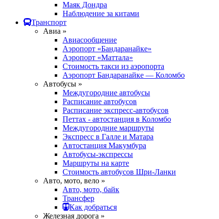
Маяк Дондра
Наблюдение за китами
Транспорт
Авиа »
Авиасообщение
Аэропорт «Бандаранайке»
Аэропорт «Маттала»
Стоимость такси из аэропорта
Аэропорт Бандаранайке — Коломбо
Автобусы »
Междугородние автобусы
Расписание автобусов
Расписание экспресс-автобусов
Петтах - автостанция в Коломбо
Междугородние маршруты
Экспресс в Галле и Матара
Автостанция Макумбура
Автобусы-экспрессы
Маршруты на карте
Стоимость автобусов Шри-Ланки
Авто, мото, вело »
Авто, мото, байк
Трансфер
Как добраться
Железная дорога »