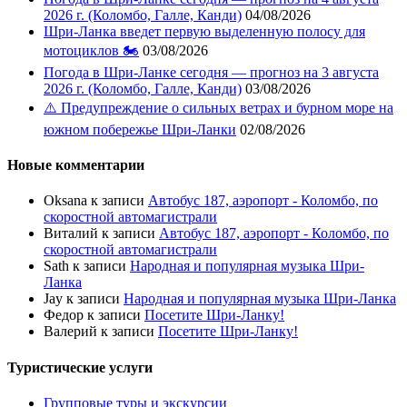
2026 г. (Коломбо, Галле, Канди)
04/08/2026
Шри-Ланка введет первую выделенную полосу для
мотоциклов 🏍️
03/08/2026
Погода в Шри-Ланке сегодня — прогноз на 3 августа
2026 г. (Коломбо, Галле, Канди)
03/08/2026
⚠️ Предупреждение о сильных ветрах и бурном море на
южном побережье Шри-Ланки
02/08/2026
Новые комментарии
Oksana
к записи
Автобус 187, аэропорт - Коломбо, по
скоростной автомагистрали
Виталий
к записи
Автобус 187, аэропорт - Коломбо, по
скоростной автомагистрали
Sath
к записи
Народная и популярная музыка Шри-
Ланка
Jay
к записи
Народная и популярная музыка Шри-Ланка
Федор
к записи
Посетите Шри-Ланку!
Валерий
к записи
Посетите Шри-Ланку!
Туристические услуги
Групповые туры и экскурсии