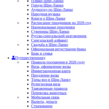
Пляжи Шри-Ланки
Города Шри-Ланки
Аудиогид по Шри-Ланке
Народная музыка
Книги о Шри-Ланке
Расписание праздников на 2026 год
Национальные праздники
Сувениры Шри-Ланки
Русско-сингальский разговорник
Сингальский алфавит
Свадьба в Шри-Ланке
Официальная регистрация брака
Брак и семья
Путешественнику
Правила посещения в 2026 году
Виза, оформление визы
Иммиграционная карта
Продление визы
Типы виз в Шри-Ланку
Религиозная виза
Таможенные правила
Перевозка животных
Мобильная связь
Валюта, деньги
Страхование